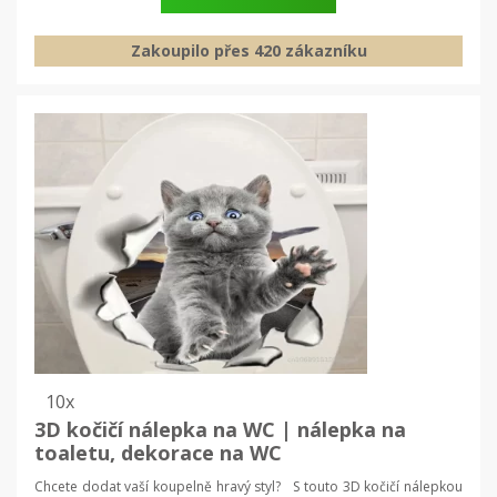
Zakoupilo přes 420 zákazníku
10x
3D kočičí nálepka na WC | nálepka na
toaletu, dekorace na WC
Chcete dodat vaší koupelně hravý styl? S touto 3D kočičí nálepkou