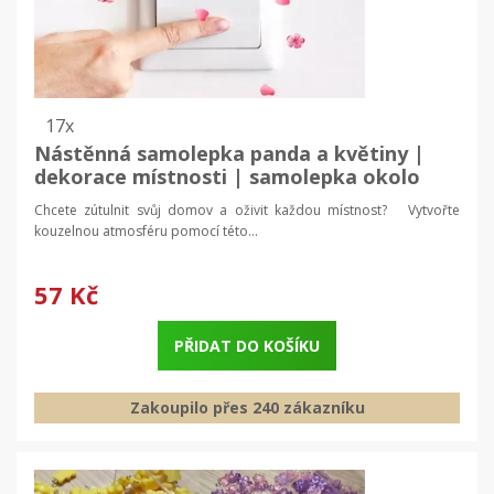
17x
Nástěnná samolepka panda a květiny |
dekorace místnosti | samolepka okolo
vypínačů
Chcete zútulnit svůj domov a oživit každou místnost? Vytvořte
kouzelnou atmosféru pomocí této...
57 Kč
PŘIDAT DO KOŠÍKU
Zakoupilo přes 240 zákazníku