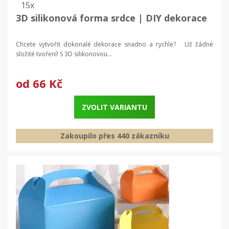
15x
3D silikonová forma srdce | DIY dekorace
Chcete vytvořit dokonalé dekorace snadno a rychle? Už žádné
složité tvoření! S 3D silikonovou...
od
66 Kč
ZVOLIT VARIANTU
Zakoupilo přes 440 zákazníku