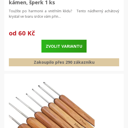
kámen, šperk 1 ks
Toužíte po harmonii a vnitřním klidu? Tento nádherný achátový
krystal ve tvaru srdce vám přin...
od
60 Kč
ZVOLIT VARIANTU
Zakoupilo přes 290 zákazníku