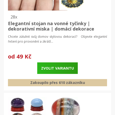
28x
Elegantní stojan na vonné tyčinky |
dekorativní miska | domácí dekorace
Chcete zútulnit svůj domov stylovou dekorací? Objevte elegantní
řešení pro provonění a zkrášl...
od
49 Kč
ZVOLIT VARIANTU
Zakoupilo přes 610 zákazníku