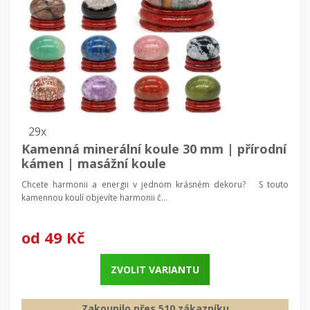
29x
Kamenná minerální koule 30 mm | přírodní
kámen | masážní koule
Chcete harmonii a energii v jednom krásném dekoru? S touto
kamennou koulí objevíte harmonii č...
od
49 Kč
ZVOLIT VARIANTU
Zakoupilo přes 510 zákazníku