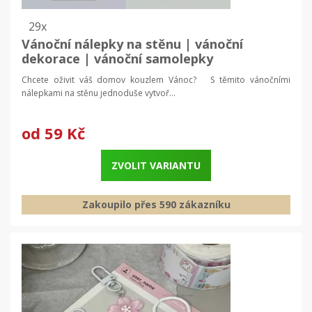
29x
Vánoční nálepky na stěnu | vánoční
dekorace | vánoční samolepky
Chcete oživit váš domov kouzlem Vánoc? S těmito vánočními
nálepkami na stěnu jednoduše vytvoř...
od
59 Kč
ZVOLIT VARIANTU
Zakoupilo přes 590 zákazníku