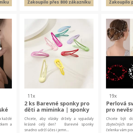
níku
Zakoupilo přes 800 zákazníku
Zakoupilo 
11x
19x
2 ks Barevné sponky pro
Perlová s
ské
děti a miminka | sponky
pro nevěs
plněk
do vlasů, dětské doplňky
vlasový d
a každé
Chcete, aby vlásky držely a vypadaly
Chcete být d
ízkem a
krásně celý den? Barevné sponky
zbytečných sta
snadno udrží účes i jemn...
čelenka vám pom