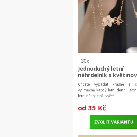
30x
Jednoduchý letní
náhrdelník s květino
přívěskem | módní
Chcete vypadat krásně a cí
řetízek, dámský šper
výjimečně každý letní den? Jed
letní náhrdelník vyřeš...
od
35 Kč
ZVOLIT VARIANTU