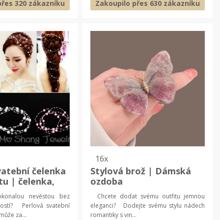
přes 320 zákazníku
Zakoupilo přes 630 zákazníku
16x
vatební čelenka
Stylová brož | Dámská
tu | čelenka,
ozdoba
oplněk
okonalou nevěstou bez
Chcete dodat svému outfitu jemnou
rostí? Perlová svatební
eleganci? Dodejte svému stylu nádech
ůže za...
romantiky s vin...