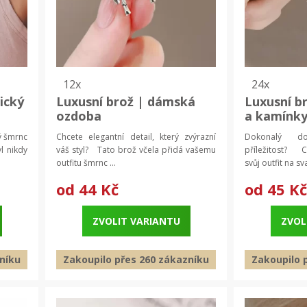
12x
24x
ický
Luxusní brož | dámská
Luxusní br
ozdoba
a kamínky
erk
Dámská b
ý šmrnc
Chcete elegantní detail, který zvýrazní
Dokonalý d
l nikdy
váš styl? Tato brož včela přidá vašemu
příležitost? C
outfitu šmrnc ...
svůj outfit na sva
od
44 Kč
od
45 Kč
ZVOLIT VARIANTU
ZVOL
níku
Zakoupilo přes 260 zákazníku
Zakoupilo 