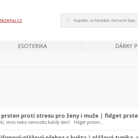
ekzenu.cz
ESOTERIKA
DÁRKY 
prsten proti stresu pro ženy i muže | fidget prst
ětí, stres nebo nervozitu každý den? Fidget prsten...
ifonový plážový přehoz s květy | plážová tunika