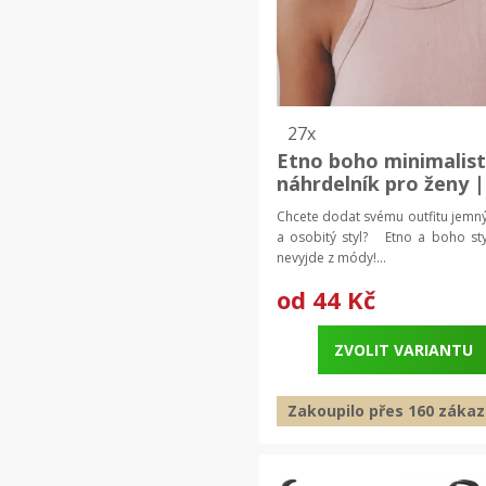
27x
Etno boho minimalist
náhrdelník pro ženy |
krátký náhrdelník, šp
Chcete dodat svému outfitu jemn
s přívěskem
a osobitý styl? Etno a boho sty
nevyjde z módy!...
od
44 Kč
ZVOLIT VARIANTU
Zakoupilo přes 160 zákaz