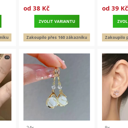
od
38 Kč
od
39 Kč
ZVOLIT VARIANTU
ZVOL
níku
Zakoupilo přes 160 zákazníku
Zakoupilo 
24x
9x