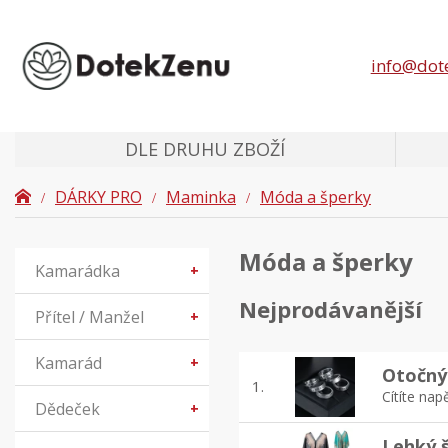
info@dot
DLE DRUHU ZBOŽÍ
DÁRKY PRO
Maminka
Móda a šperky
Móda a šperky
Kamarádka
+
Nejprodávanější
Přítel / Manžel
+
Kamarád
+
Otočný 
1.
Cítíte nap
Dědeček
+
Lehký š