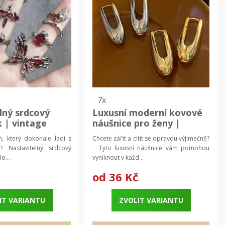
7x
lný srdcový
Luxusní moderní kovové
k | vintage
náušnice pro ženy |
dámské šperky 2 ks
 který dokonale ladí s
Chcete zářit a cítit se opravdu výjimečně?
? Nastavitelný srdcový
Tyto luxusní náušnice vám pomohou
o...
vyniknout v každ...
od
36 Kč
IT VARIANTU
ZVOLIT VARIANTU