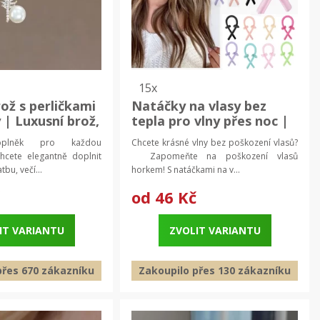
15x
ož s perličkami
Natáčky na vlasy bez
 | Luxusní brož,
tepla pro vlny přes noc |
rož
vlasové doplňky, styling
oplněk pro každou
Chcete krásné vlny bez poškození vlasů?
vlasů
hcete elegantně doplnit
Zapomeňte na poškození vlasů
tbu, večí...
horkem! S natáčkami na v...
od
46 Kč
IT VARIANTU
ZVOLIT VARIANTU
přes 670 zákazníku
Zakoupilo přes 130 zákazníku