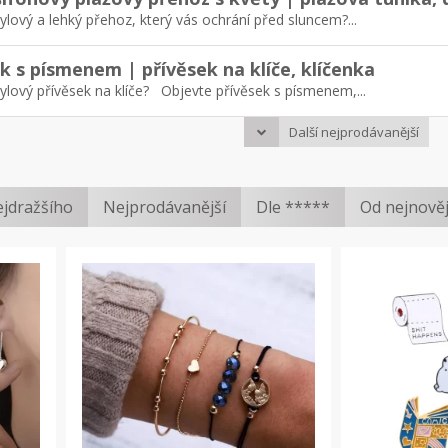
ylový a lehký přehoz, který vás ochrání před sluncem?...
k s písmenem | přívěsek na klíče, klíčenka
ylový přívěsek na klíče? Objevte přívěsek s písmenem,...
Další nejprodávanější
ejdražšího
Nejprodávanější
Dle *****
Od nejnově