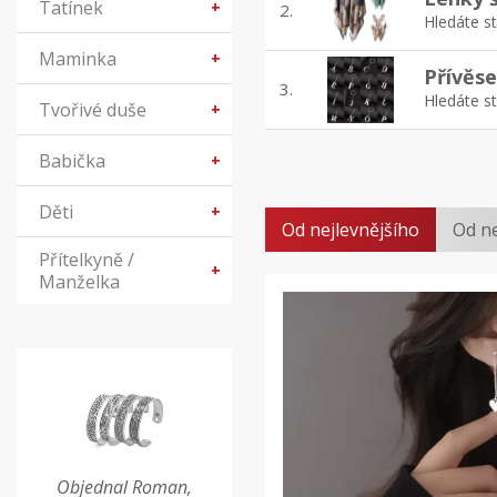
Tatínek
+
2.
Hledáte st
Maminka
+
Přívěse
3.
Hledáte st
Tvořivé duše
+
Babička
+
Děti
+
Od nejlevnějšího
Od n
Přítelkyně /
+
Manželka
Objednal Roman,