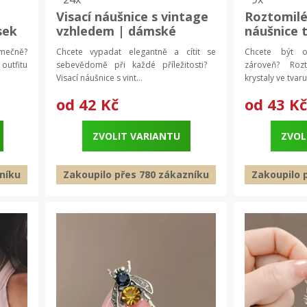
Visací náušnice s vintage
Roztomilé
sek
vzhledem | dámské
náušnice t
mský
náušnice, módní šperky
| náušnic
jimečně?
Chcete vypadat elegantně a cítit se
Chcete být ok
šperky
outfitu
sebevědomě při každé příležitosti?
zároveň? Rozto
Visací náušnice s vint...
krystaly ve tvaru 
od
42 Kč
od
43 Kč
ZVOLIT VARIANTU
ZVOL
níku
Zakoupilo přes 780 zákazníku
Zakoupilo 