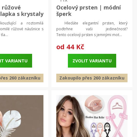
 růžové
Ocelový prsten | módní
lapka s krystaly
šperk
e, dámské
ouzlující a roztomilá
Hledáte elegantní prsten, který
milé růžové náušnice s
podtrhne vaši jedinečnost?
tla...
Tento ocelový prsten s jemnými mot...
od
44 Kč
IT VARIANTU
ZVOLIT VARIANTU
přes 260 zákazníku
Zakoupilo přes 260 zákazníku