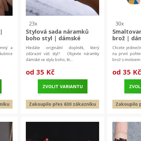
23x
30x
 |
Stylová sada náramků
Smaltovan
boho styl | dámské
brož | dá
šperky, boho náramky
pánská br
emný a
Hledáte originální doplněk, který
Chcete jedineč
áušnice
zdůrazní váš styl? Objevte náramky
na první pohl
dámské ve stylu boho, kt...
brož s motivem l
od
35 Kč
od
35 Kč
ZVOLIT VARIANTU
ZVOL
níku
Zakoupilo přes 630 zákazníku
Zakoupilo 