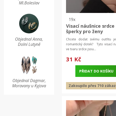
Ml.Boleslav
19x
Visací náušnice srdce
šperky pro ženy
Objednal Anna,
Chcete dodat svému outfitu j
Dolní Lutyně
romantický dotek? Tyto visací n
ve tvaru srdce jsou...
31 Kč
PŘIDAT DO KOŠÍKU
Objednal Dagmar,
Moravany u Kyjova
Zakoupilo přes 710 zákaz