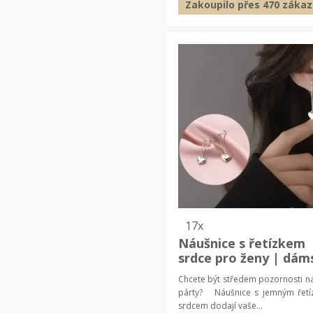
Zakoupilo přes 470 zákaz
17x
Náušnice s řetízkem
srdce pro ženy | dám
šperky, elegantní do
Chcete být středem pozornosti n
párty? Náušnice s jemným řet
srdcem dodají vaše...