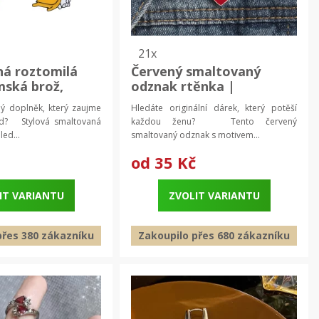
21x
á roztomilá
Červený smaltovaný
mská brož,
odznak rtěnka |
ož
originální dárek | dárek
ný doplněk, který zaujme
Hledáte originální dárek, který potěší
pro ženy
ed? Stylová smaltovaná
každou ženu? Tento červený
ed...
smaltovaný odznak s motivem...
od
35 Kč
IT VARIANTU
ZVOLIT VARIANTU
přes 380 zákazníku
Zakoupilo přes 680 zákazníku