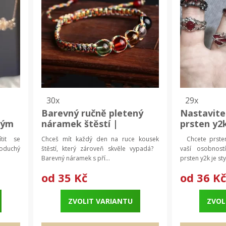
30x
29x
Barevný ručně pletený
Nastavite
vým
náramek štěstí |
prsten y2
korálkový náramek,
šperk
tit se
Chceš mít každý den na ruce kousek
Chcete prsten,
k
unisex šperk
noduchý
štěstí, který zároveň skvěle vypadá?
vaší osobností
Barevný náramek s pří...
prsten y2k je styl
od
35 Kč
od
36 Kč
ZVOLIT VARIANTU
ZVOL