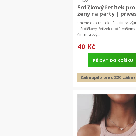
Srdíčkový řetízek pro
ženy na párty | přívě
srdce, náhrdelník dá
Chcete okouzlit okolí a cítit se vý
Srdíčkový řetízek dodá vašemu 
šmrnc a zvý...
40 Kč
PŘIDAT DO KOŠÍKU
Zakoupilo přes 220 zákaz