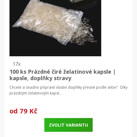
17x
100 ks Prázdné čiré želatinové kapsle |
kapsle, doplňky stravy
Chcete si snadno připravit vlastní doplňky přesně podle sebe? Díky
prázdným želatinovým kapsl...
od
79 Kč
ZVOLIT VARIANTU