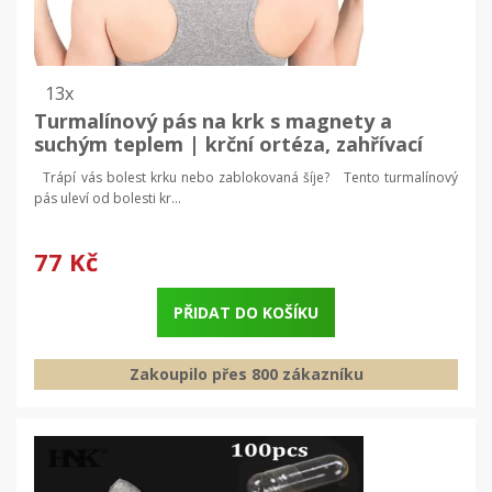
13x
Turmalínový pás na krk s magnety a
suchým teplem | krční ortéza, zahřívací
pás
Trápí vás bolest krku nebo zablokovaná šíje? Tento turmalínový
pás uleví od bolesti kr...
77 Kč
PŘIDAT DO KOŠÍKU
Zakoupilo přes 800 zákazníku