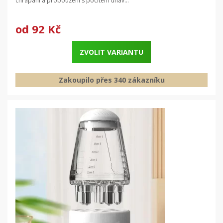
chrápání a probouzení s pocitem únav...
od
92 Kč
ZVOLIT VARIANTU
Zakoupilo přes 340 zákazníku