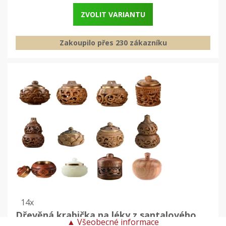
ZVOLIT VARIANTU
Zakoupilo přes 230 zákazníku
14x
Dřevěná krabička na léky z santalového
▲
Všeobecné informace
dřeva | Krabička na léky, Dřevěná krabička