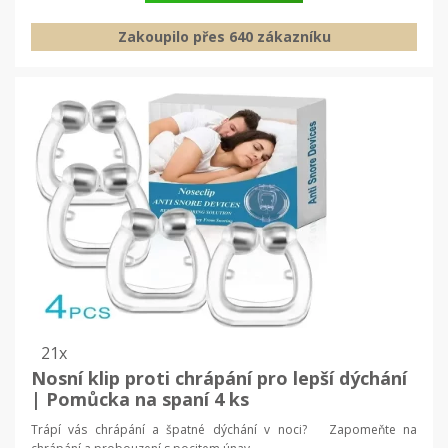
Zakoupilo přes 640 zákazníku
21x
Nosní klip proti chrápání pro lepší dýchání
| Pomůcka na spaní 4 ks
Trápí vás chrápání a špatné dýchání v noci? Zapomeňte na