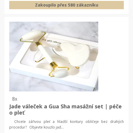
Zakoupilo přes 580 zákazníku
8x
Jade váleček a Gua Sha masážní set | péče
o pleť
Chcete zářivou pleť a hladší kontury obličeje bez drahých
procedur? Objevte kouzlo jad...