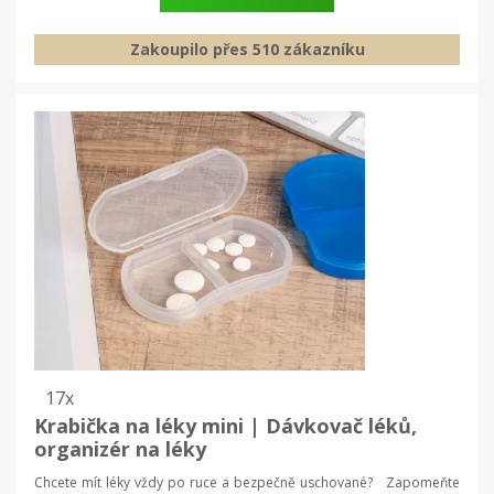
Zakoupilo přes 510 zákazníku
17x
Krabička na léky mini | Dávkovač léků,
organizér na léky
Chcete mít léky vždy po ruce a bezpečně uschované? Zapomeňte