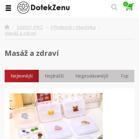
0
DÁRKY PRO
Přítelkyně / Manželka
Masáž a zdraví
Masáž a zdraví
Nejlevnější
Nejdražší
Nejprodávanější
Top