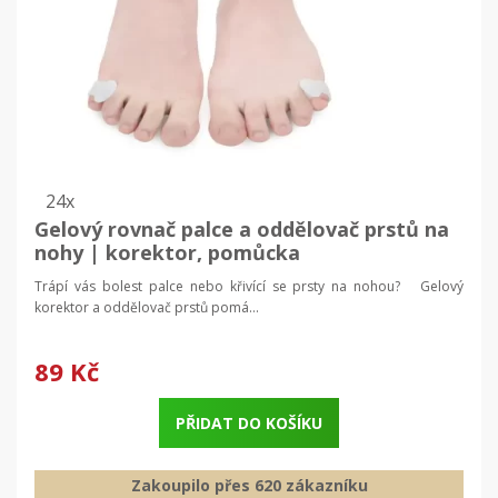
24x
Gelový rovnač palce a oddělovač prstů na
nohy | korektor, pomůcka
Trápí vás bolest palce nebo křivící se prsty na nohou? Gelový
korektor a oddělovač prstů pomá...
89 Kč
PŘIDAT DO KOŠÍKU
Zakoupilo přes 620 zákazníku