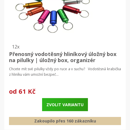
12x
Přenosný vodotěsný hliníkový úložný box
na pilulky | úložný box, organizér
Chcete mít své pilulky vždy po ruce a v suchu? Vodotěsná krabička
z hliníku vám umožní bezpeč...
od
61 Kč
ZVOLIT VARIANTU
Zakoupilo přes 160 zákazníku