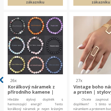
zákazníku
zákazníku
26x
27x
Korálkový náramek z
Vintage boho n
přírodního kamene |
a prsten | stylov
šperky pro muže a ženy
výrazný doplněk
Hledáte stylový doplněk s
Chcete zaujmout or
harmonizující energií? Tento
doplňkem? S tímto vi
korálkový náramek je nejen krásným
náramkem a prstenem bude