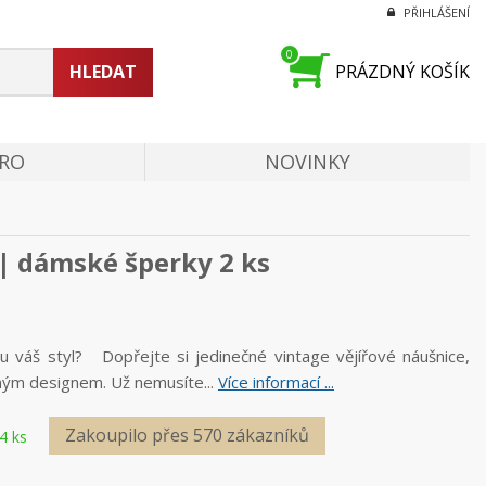
PŘIHLÁŠENÍ
0
HLEDAT
PRÁZDNÝ KOŠÍK
PRO
NOVINKY
 | dámské šperky 2 ks
 váš styl? Dopřejte si jedinečné vintage vějířové náušnice,
ným designem. Už nemusíte...
Více informací ...
Zakoupilo přes 570 zákazníků
4 ks