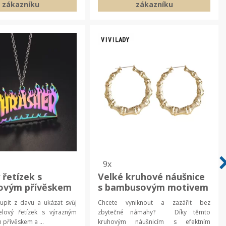
zákazníku
zákazníku
9x
 řetízek s
Velké kruhové náušnice
ovým přívěskem
s bambusovým motivem
r | pánský
pro ženy a dívky |
upit z davu a ukázat svůj
Chcete vyniknout a zazářit bez
ník, dámský
náušnice, šperky
ový řetízek s výrazným
zbytečné námahy? Díky těmto
ník
přívěskem a ...
kruhovým náušnicím s efektním