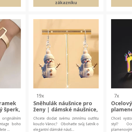
zákazníku
19x
7x
áramek
Sněhulák náušnice pro
Ocelový
ý šperk,
ženy | dámské náušnice,
plamen
sváteční šperky
thrashe
iginálním
Chcete dodat svému zimnímu outfitu
Chceš vysto
náhrdel
ntage boho
kouzlo Vánoc? Obohaťte svůj šatník o
styl? Ocel
náhrdel
te ...
elegantní dámské náuš...
plamenovým 