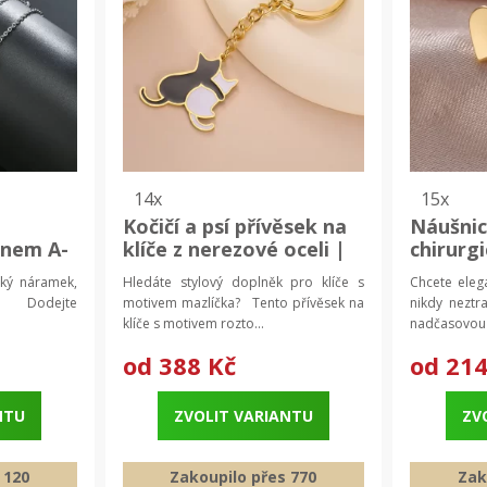
14x
15x
Kočičí a psí přívěsek na
Náušnic
enem A-
klíče z nerezové oceli |
chirurgi
rk,
klíčenka
dámské 
ký náramek,
Hledáte stylový doplněk pro klíče s
Chcete elega
1 ks
yl? Dodejte
motivem mazlíčka? Tento přívěsek na
nikdy neztr
klíče s motivem rozto...
nadčasovou 
od
388 Kč
od
214
NTU
ZVOLIT VARIANTU
ZV
 120
Zakoupilo přes 770
Zak