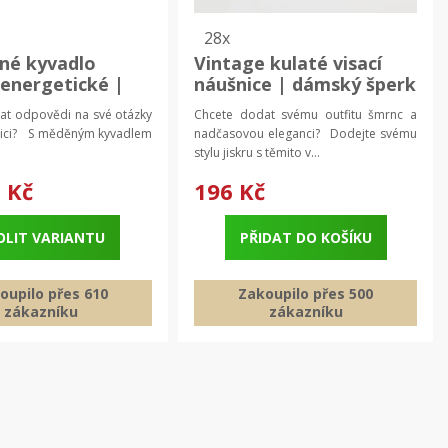
28x
né kyvadlo
Vintage kulaté visací
 energetické |
náušnice | dámský šperk
cké kyvadlo,
2 ks
at odpovědi na své otázky
Chcete dodat svému outfitu šmrnc a
ální pomůcka**
ntuici? S měděným kyvadlem
nadčasovou eleganci? Dodejte svému
.
stylu jiskru s těmito v...
 Kč
196 Kč
OLIT VARIANTU
PŘIDAT DO KOŠÍKU
oupilo přes 610
Zakoupilo přes 500
zákazníku
zákazníku