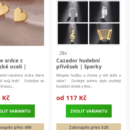
28x
e srdce z
Cazador hudební
cké oceli |
přívěsek | šperky
šperky 2 ks
ntní náušnice srdce, které
Milujete hudbu a chcete ji mít stále u
atí svůj lesk? Ozdobte se
sebe? Dodejte svému stylu osobitý
krásou...
hudební dotek s tímt...
 Kč
od
117 Kč
OLIT VARIANTU
ZVOLIT VARIANTU
oupilo přes 490
Zakoupilo přes 520