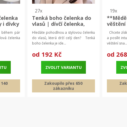
27x
19x
čelenka
Tenká boho čelenka do
**Mědě
 i dívky
vlasů | dívčí čelenka,
věštění
ěk do
pletená čelenka
Esoteri
y během pár
Hledáte pohodlnou a stylovou čelenku
Chcete získ
spiritu
lová čelenka
do vlasů, která drží celý den? Tenká
a posílit i
boho čelenka je ide...
věštění sna..
od
192 Kč
od
268
NTU
ZVOLIT VARIANTU
ZV
 140
Zakoupilo přes 650
Zak
zákazníku