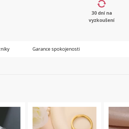
30 dní na
vyzkoušení
níky
Garance spokojenosti