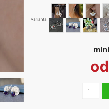
Varianta
mini
o
Množství