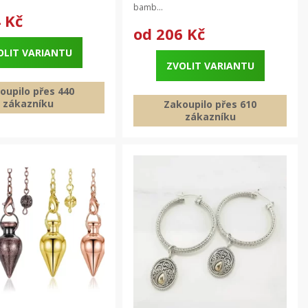
bamb...
 Kč
od
206 Kč
OLIT VARIANTU
ZVOLIT VARIANTU
oupilo přes 440
zákazníku
Zakoupilo přes 610
zákazníku