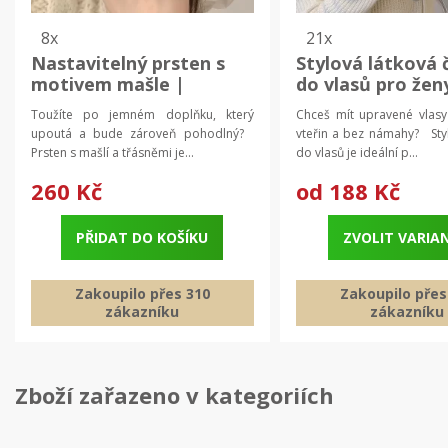
8x
21x
Nastavitelný prsten s
Stylová látková 
motivem mašle |
do vlasů pro ženy
dámský šperk, prsten
| čelenka, dopln
Toužíte po jemném doplňku, který
Chceš mít upravené vlas
vlasů
upoutá a bude zároveň pohodlný?
vteřin a bez námahy? Sty
Prsten s mašlí a třásněmi je...
do vlasů je ideální p...
260 Kč
od
188 Kč
PŘIDAT DO KOŠÍKU
ZVOLIT VARIA
Zakoupilo přes 310
Zakoupilo přes
zákazníku
zákazníku
Zboží zařazeno v kategoriích