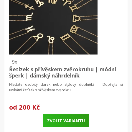
9x
Řetízek s přívěskem zvěrokruhu | módní
šperk | dámský náhrdelník
Hledáte osobitý dárek nebo stylový doplněk? Dopřejte si
unikátní řetízek s přívěskem zvěrokru...
od
200 Kč
ZVOLIT VARIANTU