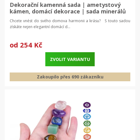
Dekorační kamenná sada | ametystový
kámen, domácí dekorace | sada minerálů
Chcete vnést do svého domova harmonii a krásu? S touto sadou
získáte nejen elegantní domácí d...
od
254 Kč
ZVOLIT VARIANTU
Zakoupilo přes 690 zákazníku