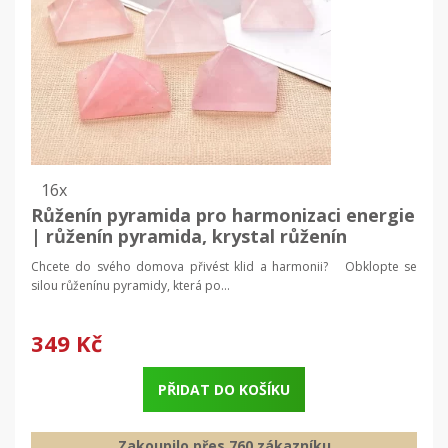
16x
Růženín pyramida pro harmonizaci energie
| růženín pyramida, krystal růženín
Chcete do svého domova přivést klid a harmonii? Obklopte se
silou růženínu pyramidy, která po...
349 Kč
PŘIDAT DO KOŠÍKU
Zakoupilo přes 760 zákazníku