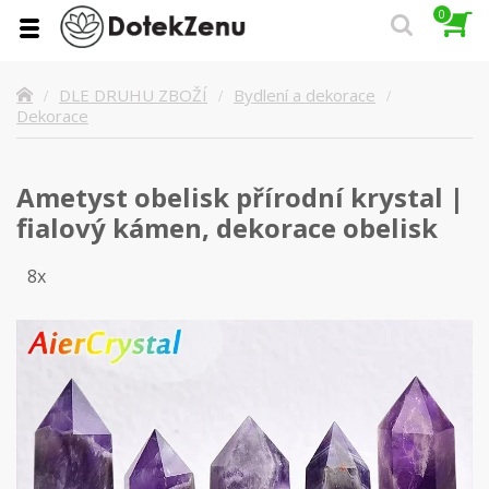
0
DLE DRUHU ZBOŽÍ
Bydlení a dekorace
Dekorace
Ametyst obelisk přírodní krystal |
fialový kámen, dekorace obelisk
8x