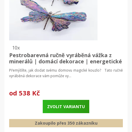
10x
Pestrobarevná ručně vyráběná vážka z
minerálů | domácí dekorace | energetické
minerály
Přemýšlíte, jak dodat svému domovu magické kouzlo? Tato ručně
vyráběná dekorace vám pomůže vy...
od
538 Kč
ZVOLIT VARIANTU
Zakoupilo přes 350 zákazníku