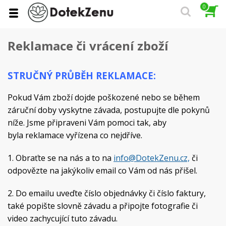
0
Reklamace či vrácení zboží
STRUČNÝ PRŮBĚH REKLAMACE:
Pokud Vám zboží dojde poškozené nebo se během
záruční doby vyskytne závada, postupujte dle pokynů
níže. Jsme připraveni Vám pomoci tak, aby
byla reklamace vyřízena co nejdříve.
1. Obraťte se na nás a to na
info@DotekZenu.cz,
či
odpovězte na jakýkoliv email co Vám od nás přišel.
2. Do emailu uveďte číslo objednávky či číslo faktury,
také popište slovně závadu a připojte fotografie či
video zachycující tuto závadu.