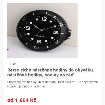
13x
Retro tiché nástěnné hodiny do obýváku |
nástěnné hodiny, hodiny na zeď
Chcete stylové hodiny, které nebudou rušit hlukem? Dodejte svému
interiéru jedinečný nádech e...
od
1 694 Kč