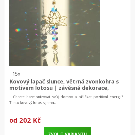
15x
Kovový lapač slunce, větrná zvonkohra s
motivem lotosu | závěsná dekorace,
venkovní dekorace
Chcete harmonizovat svůj domov a přilákat pozitivní energii?
Tento kovový lotos s jemn...
od
202 Kč
ZVOLIT VARIANTU