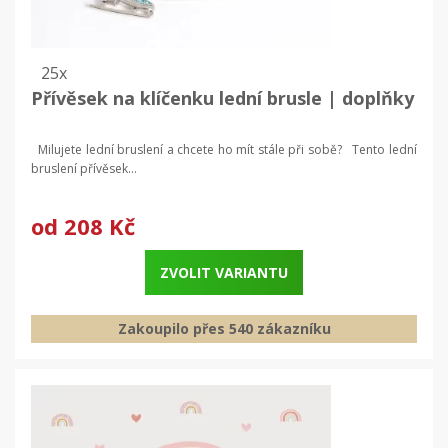
25x
Přívěsek na klíčenku lední brusle | doplňky
Milu­jete lední bruslení a chcete ho mít stále při sobě? Tento lední
bruslení přívěsek...
od
208 Kč
ZVOLIT VARIANTU
Zakoupilo přes 540 zákazníku