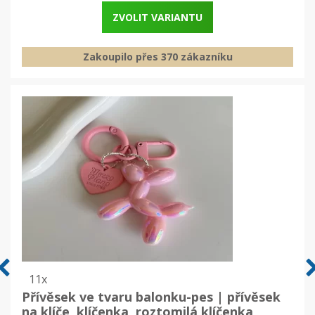
ZVOLIT VARIANTU
Zakoupilo přes 370 zákazníku
11x
Přívěsek ve tvaru balonku-pes | přívěsek
na klíče, klíčenka, roztomilá klíčenka