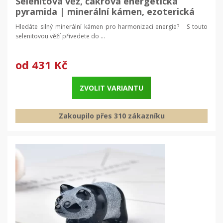
Selenitová věž, čakrová energetická
pyramida | minerální kámen, ezoterická
dekorace
Hledáte silný minerální kámen pro harmonizaci energie? S touto
selenitovou věží přivedete do ...
od
431 Kč
ZVOLIT VARIANTU
Zakoupilo přes 310 zákazníku