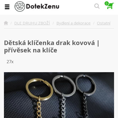
0
Ostatní
DLE DRUHU ZBOŽÍ
Bydlení a dekorace
Dětská klíčenka drak kovová |
přívěsek na klíče
27x