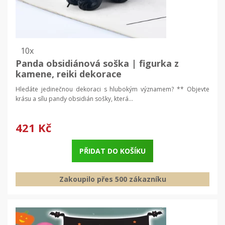
10x
Panda obsidiánová soška | figurka z
kamene, reiki dekorace
Hledáte jedinečnou dekoraci s hlubokým významem? ** Objevte
krásu a sílu pandy obsidián sošky, která...
421 Kč
PŘIDAT DO KOŠÍKU
Zakoupilo přes 500 zákazníku