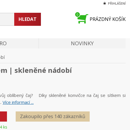
PŘIHLÁŠENÍ
0
HLEDAT
PRÁZDNÝ KOŠÍK
PRO
NOVINKY
obí
em | skleněné nádobí
vůj oblíbený čaj? Díky skleněné konvičce na čaj se sítkem si
..
Více informací ...
Zakoupilo přes 140 zákazníků
4 ks