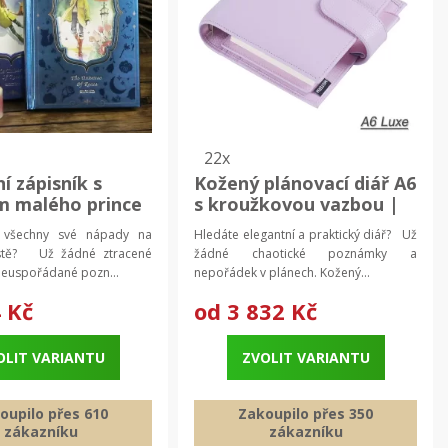
22x
í zápisník s
Kožený plánovací diář A6
m malého prince
s kroužkovou vazbou |
mkový blok, diář
plánovací diář, kožený
 všechny své nápady na
Hledáte elegantní a praktický diář? Už
mi deskami
zápisník
stě? Už žádné ztracené
žádné chaotické poznámky a
neuspořádané pozn...
nepořádek v plánech. Kožený...
 Kč
od
3 832 Kč
OLIT VARIANTU
ZVOLIT VARIANTU
oupilo přes 610
Zakoupilo přes 350
zákazníku
zákazníku