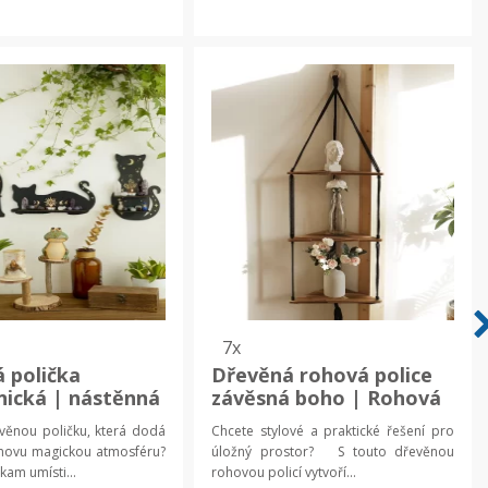
7x
 polička
Dřevěná rohová police
nická | nástěnná
závěsná boho | Rohová
ce
polička, závěsná
věnou poličku, která dodá
Chcete stylové a praktické řešení pro
dekorace
ovu magickou atmosféru?
úložný prostor? S touto dřevěnou
kam umísti...
rohovou policí vytvoří...