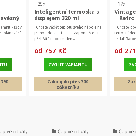
25x
17x
Inteligentní termoska s
Vintage
závěsný
displejem 320 ml |
| Retro
Chytrý termohrnek
íjemnit každý
Chcete vědět teplotu svého nápoje na
Chcete doda
plánování!
jedno dotknutí? Zapomeňte na
retro náde
přehřáté nebo studen...
cedulí Barber
od
757 Kč
od
271
NTU
ZVOLIT VARIANTU
ZV
 390
Zakoupilo přes 300
Zak
zákazníku
ajové rituály
Čajové rituály
Čajové 