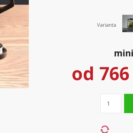
Varianta
mini
od
766
Množství