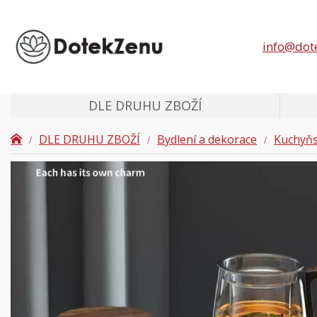
info@dot
DLE DRUHU ZBOŽÍ
DLE DRUHU ZBOŽÍ
Bydlení a dekorace
Kuchyňs