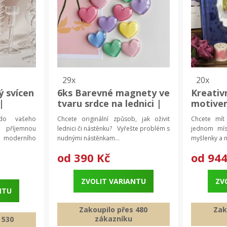
29x
20x
ý svícen
6ks Barevné magnety ve
Kreativn
|
tvaru srdce na lednici |
motive
dekorace
dekorativní magnety
| pozná
 do vašeho
Chcete originální způsob, jak oživit
Chcete mít
s tvrdý
příjemnou
lednici či nástěnku? Vyřešte problém s
jednom mí
moderního
nudnými nástěnkam...
myšlenky a 
od
390 Kč
od
944
ZVOLIT VARIANTU
ZV
NTU
Zakoupilo přes 480
Zak
zákazníku
 530