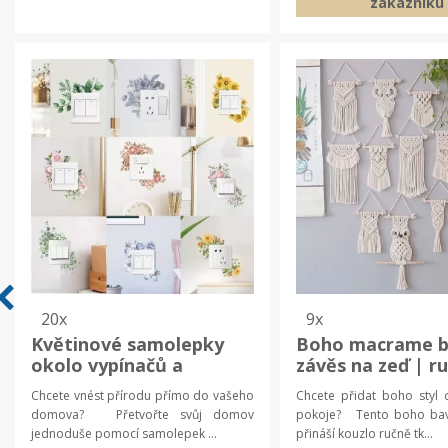
zákazníku
20x
9x
Květinové samolepky
Boho macrame b
okolo vypínačů a
závěs na zeď | r
zásuvek, samolepky na
tkaná dekorace,
Chcete vnést přírodu přímo do vašeho
Chcete přidat boho styl
zeď | dekorace stěn |
pokoj doplněk
domova? Přetvořte svůj domov
pokoje? Tento boho bav
samolepící dekorace
jednoduše pomocí samolepek ...
přináší kouzlo ručně tk...