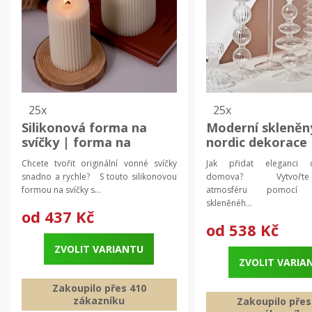
25x
25x
Silikonová forma na
Moderní skleněn
svíčky | forma na
nordic dekorace 
výrobu svíček | domácí
svícen, domácí 
Chcete tvořit originální vonné svíčky
Jak přidat eleganci
dekorace
snadno a rychle? S touto silikonovou
domova? Vytvořte 
formou na svíčky s...
atmosféru pomocí 
skleněnéh...
od
437 Kč
od
538 Kč
ZVOLIT VARIANTU
ZVOLIT VARIA
Zakoupilo přes 410
zákazníku
Zakoupilo přes