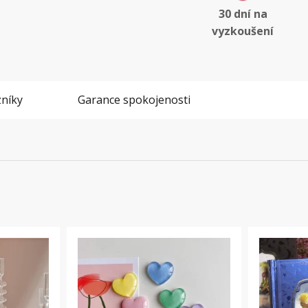
30 dní na
vyzkoušení
níky
Garance spokojenosti