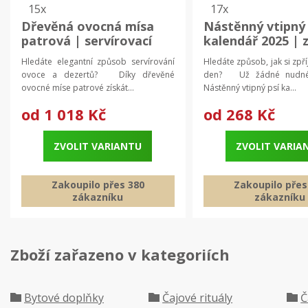
15x
17x
Dřevěná ovocná mísa
Nástěnný vtipný
patrová | servírovací
kalendář 2025 | 
stojan, kuchyňský
plánovač
Hledáte elegantní způsob servírování
Hledáte způsob, jak si zpř
stojan
ovoce a dezertů? Díky dřevěné
den? Už žádné nudné 
ovocné míse patrové získát...
Nástěnný vtipný psí ka...
od
1 018 Kč
od
268 Kč
ZVOLIT VARIANTU
ZVOLIT VARIA
Zakoupilo přes 380
Zakoupilo přes
zákazníku
zákazníku
Zboží zařazeno v kategoriích
Bytové doplňky
Čajové rituály
Č