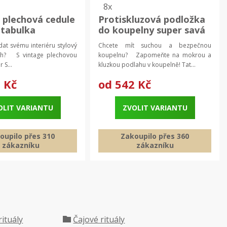
8x
 plechová cedule
Protiskluzová podložka
 tabulka
do koupelny super savá
| koupelnový
t svému interiéru stylový
Chcete mít suchou a bezpečnou
kobereček, wc
ch? S vintage plechovou
koupelnu? Zapomeňte na mokrou a
předložka
 S...
kluzkou podlahu v koupelně! Tat...
 Kč
od
542 Kč
OLIT VARIANTU
ZVOLIT VARIANTU
oupilo přes 310
Zakoupilo přes 360
zákazníku
zákazníku
rituály
Čajové rituály