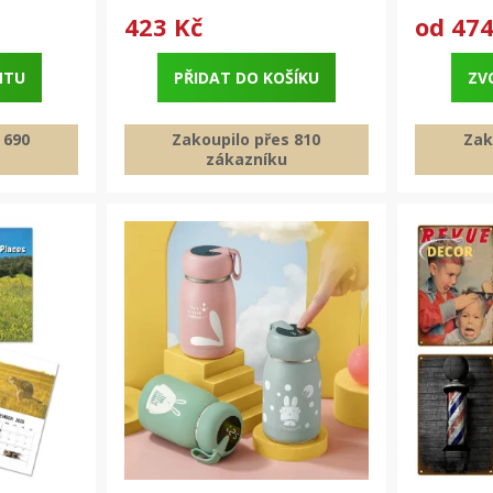
423 Kč
od
474
NTU
PŘIDAT DO KOŠÍKU
ZV
 690
Zakoupilo přes 810
Zak
zákazníku