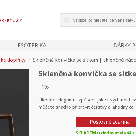
ekzenu.cz
ESOTERIKA
DÁRKY 
ké doplňky
Skleněná konvička se sítkem | skleněné nád
Skleněná konvička se sítk
10x
Hledáte elegantní způsob, jak si vychutnat s
můžete snadno připravit čerstvý a lahodný čaj.
Poštovné zdarma
SKLADEM u dodavatele
> 