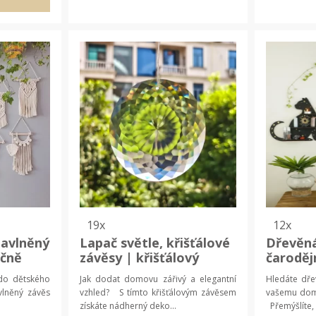
19x
12x
avlněný
Lapač světle, křišťálové
Dřevěná
učně
závěsy | křišťálový
čaroděj
 dětský
závěs, domácí dekorace
dekora
 do dětského
Jak dodat domovu zářivý a elegantní
Hledáte dře
lněný závěs
vzhled? S tímto křišťálovým závěsem
vašemu dom
získáte nádherný deko...
Přemýšlíte, 