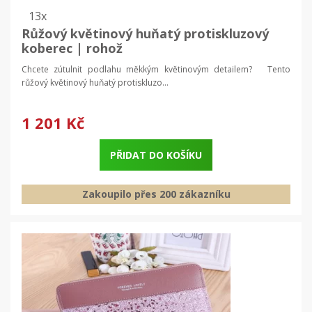
13x
Růžový květinový huňatý protiskluzový
koberec | rohož
Chcete zútulnit podlahu měkkým květinovým detailem? Tento
růžový květinový huňatý protiskluzo...
1 201 Kč
PŘIDAT DO KOŠÍKU
Zakoupilo přes 200 zákazníku