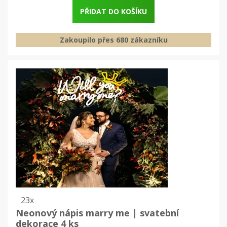
PŘIDAT DO KOŠÍKU
Zakoupilo přes 680 zákazníku
23x
Neonový nápis marry me | svatební
dekorace 4 ks