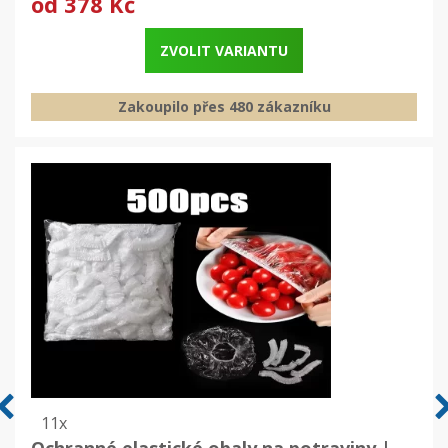
od
378 Kč
ZVOLIT VARIANTU
Zakoupilo přes 480 zákazníku
11x
Ochranné elastické obaly na potraviny |