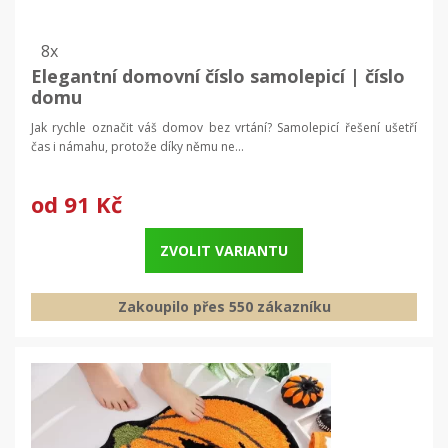
8x
Elegantní domovní číslo samolepicí | číslo
domu
Jak rychle označit váš domov bez vrtání? Samolepicí řešení ušetří
čas i námahu, protože díky němu ne...
od
91 Kč
ZVOLIT VARIANTU
Zakoupilo přes 550 zákazníku