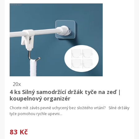
20x
4 ks Silný samodržící držák tyče na zeď |
koupelnový organizér
Chcete mít závěs pevně uchycený bez složitého vrtání? Silné držáky
tyče pomohou rychle upevni...
83 Kč