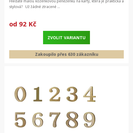
Hledáte malou koženkovou peněženku na karty, která je praktická a
stylová? Už žádné ztracené ...
od
92 Kč
ZVOLIT VARIANTU
Zakoupilo přes 630 zákazníku