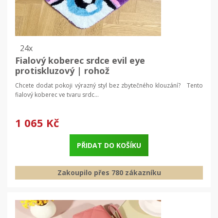
24x
Fialový koberec srdce evil eye
protiskluzový | rohož
Chcete dodat pokoji výrazný styl bez zbytečného klouzání? Tento
fialový koberec ve tvaru srdc...
1 065 Kč
PŘIDAT DO KOŠÍKU
Zakoupilo přes 780 zákazníku