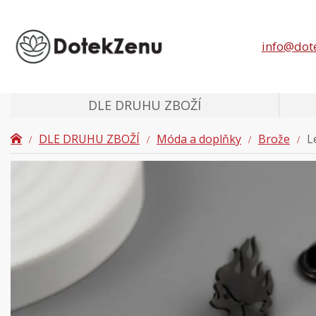
info@dot
DLE DRUHU ZBOŽÍ
DLE DRUHU ZBOŽÍ
Móda a doplňky
Brože
L