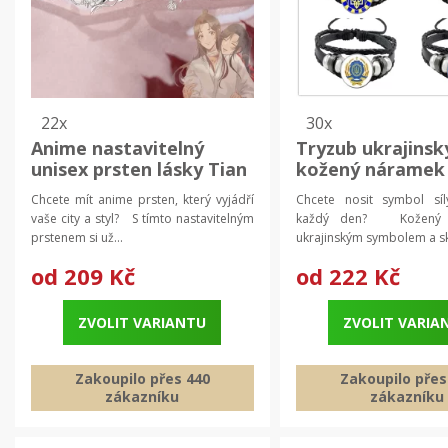
22x
30x
Anime nastavitelný
Tryzub ukrajinsk
unisex prsten lásky Tian
kožený náramek
Guan Ci Fu | šperky
skleněným kabo
Chcete mít anime prsten, který vyjádří
Chcete nosit symbol síl
kožený náramek,
vaše city a styl? S tímto nastavitelným
každý den? Kožený 
náramek
prstenem si už...
ukrajinským symbolem a sk
od
209 Kč
od
222 Kč
ZVOLIT VARIANTU
ZVOLIT VARIA
Zakoupilo přes 440
Zakoupilo přes
zákazníku
zákazníku