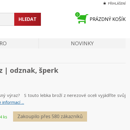
PŘIHLÁŠENÍ
0
HLEDAT
PRÁZDNÝ KOŠÍK
PRO
NOVINKY
z | odznak, šperk
ý výraz? S touto lebka broží z nerezové oceli vyjádříte svůj
 informací ...
Zakoupilo přes 580 zákazníků
4 ks