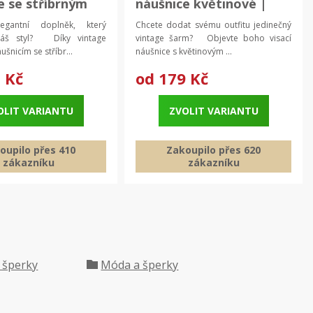
e se stříbrným
náušnice květinové |
a modrými
dámské náušnice, retro
egantní doplněk, který
Chcete dodat svému outfitu jedinečný
 | dámské
šperky
váš styl? Díky vintage
vintage šarm? Objevte boho visací
e, stylové
šnicím se stříbr...
náušnice s květinovým ...
y
 Kč
od
179 Kč
OLIT VARIANTU
ZVOLIT VARIANTU
oupilo přes 410
Zakoupilo přes 620
zákazníku
zákazníku
 šperky
Móda a šperky