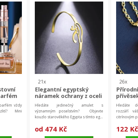
21x
26x
stovní
Elegantní egyptský
Přírodní
parfém
náramek ochrany z oceli
přívěse
flakon
| dámský náramek,
krk, kr
 parfém vždy
Hledáte jedinečný amulet s
Hledáte d
amulet ochrany
zlití? Mini
významným poselstvím? Objevte
rozzáří 
kouzlo starověkého Egypta s tímto eg...
citrínovým p
od
474 Kč
122 K