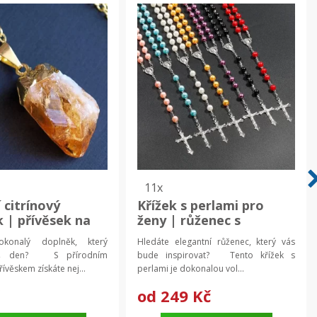
11x
 citrínový
Křížek s perlami pro
k | přívěsek na
ženy | růženec s
ystalový šperk
perlami, módní přívěsek
okonalý doplněk, který
Hledáte elegantní růženec, který vás
váš den? S přírodním
bude inspirovat? Tento křížek s
řívěskem získáte nej...
perlami je dokonalou vol...
č
od
249 Kč