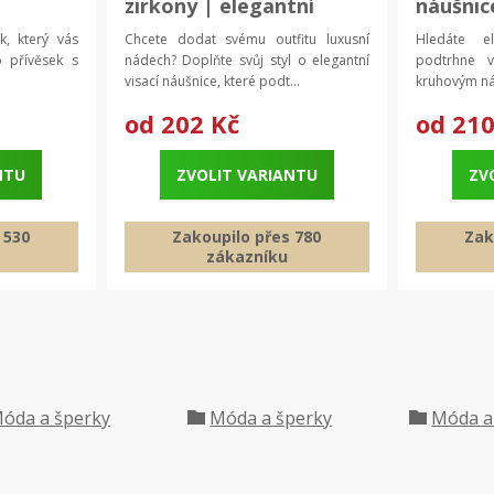
|
zirkony | elegantní
náušnic
, kočičí
šperky, módní doplněk
kovem 
k, který vás
Chcete dodat svému outfitu luxusní
Hledáte el
kameny
 přívěsek s
nádech? Doplňte svůj styl o elegantní
podtrhne 
náušnic
visací náušnice, které podt...
kruhovým náu
doplňk
od
202 Kč
od
210
NTU
ZVOLIT VARIANTU
ZV
 530
Zakoupilo přes 780
Zak
zákazníku
óda a šperky
Móda a šperky
Móda a