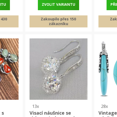
NTU
ZVOLIT VARIANTU
PŘI
 430
Zakoupilo přes 150
Zak
zákazníku
13x
28x
 s
Visací náušnice se
Vintage