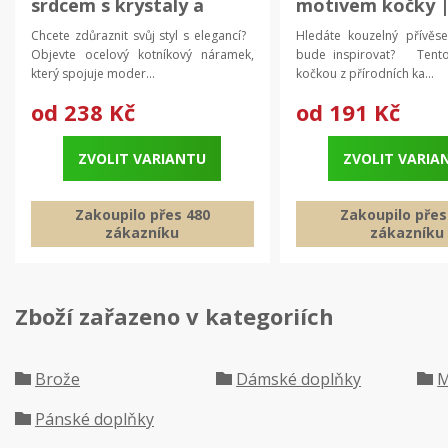
srdcem s krystaly a
motivem kočky 
písmenem | ocelový
přírodní přívěsek
Chcete zdůraznit svůj styl s elegancí?
Hledáte kouzelný přívěse
kotníkový náramek,
šperk
Objevte ocelový kotníkový náramek,
bude inspirovat? Tento
dámský náramek s
který spojuje moder...
kočkou z přírodních ka...
iniciály
od
238 Kč
od
191 Kč
ZVOLIT VARIANTU
ZVOLIT VARIA
Zakoupilo přes 480
Zakoupilo přes
zákazníku
zákazníku
Zboží zařazeno v kategoriích
Brože
Dámské doplňky
M
Pánské doplňky