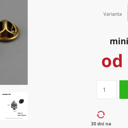
Varianta
mini
od
Množství
30 dní na