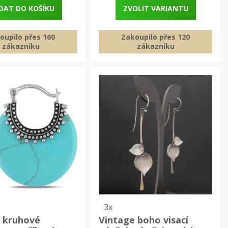
DAT DO KOŠÍKU
ZVOLIT VARIANTU
oupilo přes 160
Zakoupilo přes 120
zákazníku
zákazníku
3x
 kruhové
Vintage boho visací