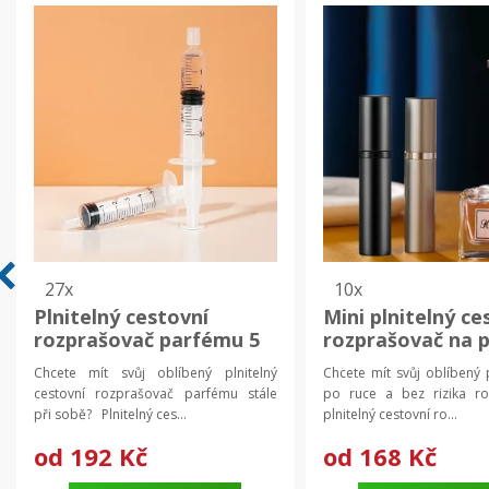
27x
10x
Plnitelný cestovní
Mini plnitelný ce
rozprašovač parfému 5
rozprašovač na 
ml | parfémová lahvička
5 ml | lahvička, 
Chcete mít svůj oblíbený plnitelný
Chcete mít svůj oblíbený
cestovní rozprašovač parfému stále
po ruce a bez rizika ro
při sobě? Plnitelný ces...
plnitelný cestovní ro...
od
192 Kč
od
168 Kč