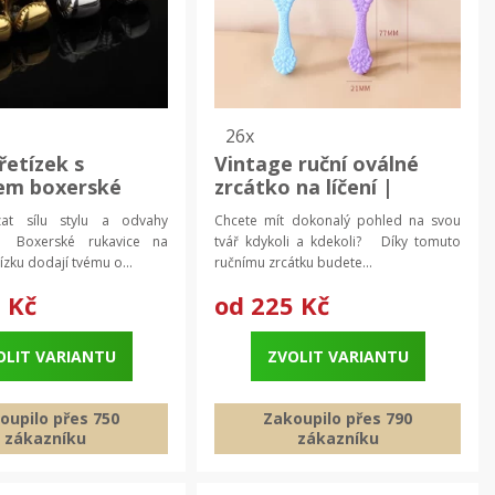
26x
řetízek s
Vintage ruční oválné
em boxerské
zrcátko na líčení |
e | přívěsek na
kosmetické doplňky
at sílu stylu a odvahy
Chcete mít dokonalý pohled na svou
erk pro muže
Boxerské rukavice na
tvář kdykoli a kdekoli? Díky tomuto
zku dodají tvému o...
ručnímu zrcátku budete...
 Kč
od
225 Kč
OLIT VARIANTU
ZVOLIT VARIANTU
oupilo přes 750
Zakoupilo přes 790
zákazníku
zákazníku