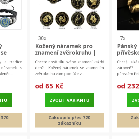
30x
7x
ý
Kožený náramek pro
Pánský 
 se
znamení zvěrokruhu |
přívěsk
šonem |
černý náramek,
rukavic
y a tradice
Chcete nosit sílu svého znamení každý
Chceš ukáz
 pánský
zvěrokruh šperk
krk, šp
náramek s
den? Kožený náramek se znamením
zároveň? 
leněn...
zvěrokruhu vám pomůže v...
pánském řetí
od
65 Kč
od
232
NTU
ZVOLIT VARIANTU
ZV
 370
Zakoupilo přes 720
Zak
zákazníku