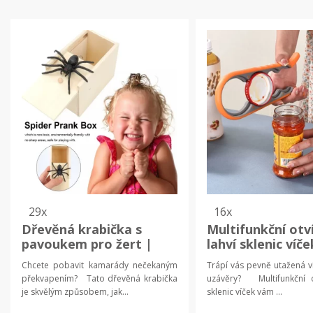
29x
16x
Dřevěná krabička s
Multifunkční otv
pavoukem pro žert |
lahví sklenic víče
dárek
kuchyňské vybav
Chcete pobavit kamarády nečekaným
Trápí vás pevně utažená v
překvapením? Tato dřevěná krabička
uzávěry? Multifunkční o
je skvělým způsobem, jak...
sklenic víček vám ...