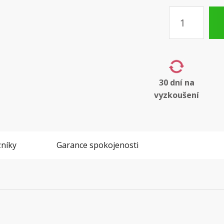
Množství
30 dní na
vyzkoušení
níky
Garance spokojenosti