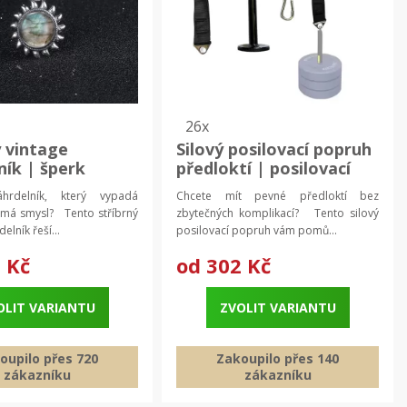
26x
ý vintage
Silový posilovací popruh
ník | šperk
předloktí | posilovací
pomůcka
hrdelník, který vypadá
Chcete mít pevné předloktí bez
 má smysl? Tento stříbrný
zbytečných komplikací? Tento silový
elník řeší...
posilovací popruh vám pomů...
 Kč
od
302 Kč
OLIT VARIANTU
ZVOLIT VARIANTU
oupilo přes 720
Zakoupilo přes 140
zákazníku
zákazníku