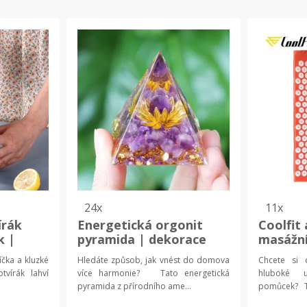
24x
11x
írák
Energetická orgonit
Coolfit
k |
pyramida | dekorace
masážní
ení
íčka a kluzké
Hledáte způsob, jak vnést do domova
Chcete si
tvírák lahví
více harmonie? Tato energetická
hluboké u
pyramida z přírodního ame...
pomůcek? Ta