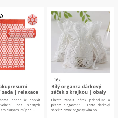
16x
 akupresurní
Bílý organza dárkový
 sada | relaxace
sáček s krajkou | obaly
 doma jednoduše dopřát
Chcete zabalit dárek jednoduše a
volnění bez složitých
přitom elegantně? Tento dárkový
to akupresurní podl...
sáček z jemné organzy vám po...