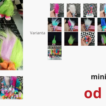
Varianta
mini
od