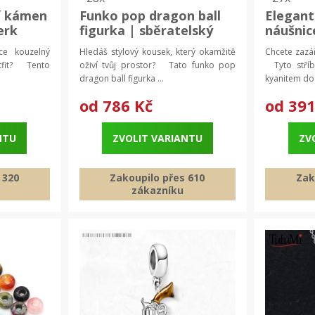
ní kámen
Funko pop dragon ball
Elegantn
erk
figurka | sběratelský
náušnic
model
stříbro 
ce kouzelný
Hledáš stylový kousek, který okamžitě
Chcete zazář
utfit? Tento
oživí tvůj prostor? Tato funko pop
Tyto stříb
dragon ball figurka ...
kyanitem dod
od
786 Kč
od
391
NTU
ZVOLIT VARIANTU
ZV
 320
Zakoupilo přes 610
Zak
zákazníku