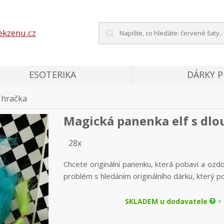
ekzenu.cz
ESOTERIKA
DÁRKY 
 hračka
Magická panenka elf s dlo
28x
Chcete originální panenku, která pobaví a oz
problém s hledáním originálního dárku, který pot
SKLADEM u dodavatele
> 