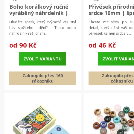
Boho korálkový ručně
Přívěsek přírod
vyráběný náhrdelník |
srdce 16mm | šp
šperk
Hledáte šperk, který zvýrazní váš styl
Chcete mít vždy po ru
bez složitého ladění? Tento boho
detail, který oživí váš o
náhrdelník řeší dilem...
přívěsek kámen srdce v...
od
90 Kč
od
46 Kč
ZVOLIT VARIANTU
ZVOLIT VARIA
Zakoupilo přes 160
Zakoupilo přes
zákazníku
zákazníku