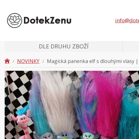
info@dot
DLE DRUHU ZBOŽÍ
NOVINKY
Magická panenka elf s dlouhými vlasy |