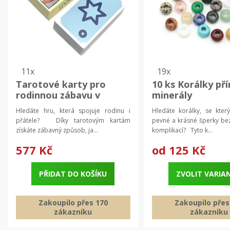
11x
19x
Tarotové karty pro
10 ks Korálky pří
rodinnou zábavu v
minerály
angličtině | věštecké
Hledáte hru, která spojuje rodinu i
Hledáte korálky, se který
karty 78 ks
přátele? Díky tarotovým kartám
pevné a krásné šperky be
získáte zábavný způsob, ja...
komplikací? Tyto k...
577 Kč
od
125 Kč
PŘIDAT DO KOŠÍKU
ZVOLIT VARIA
Zakoupilo přes 170
Zakoupilo přes
zákazníku
zákazníku