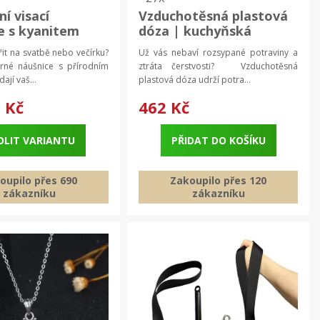
í visací
Vzduchotěsná plastová
e s kyanitem
dóza | kuchyňská
925 | šperk 2 ks
nádoba
it na svatbě nebo večírku?
Už vás nebaví rozsypané potraviny a
rné náušnice s přírodním
ztráta čerstvosti? Vzduchotěsná
ají vaš...
plastová dóza udrží potra...
 Kč
462 Kč
OLIT VARIANTU
PŘIDAT DO KOŠÍKU
oupilo přes 690
Zakoupilo přes 120
zákazníku
zákazníku