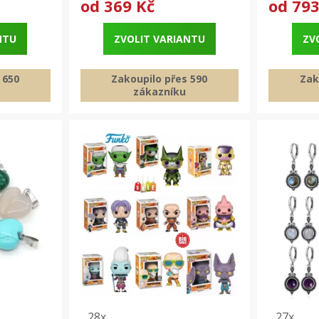
od
369 Kč
od
793
NTU
ZVOLIT VARIANTU
ZV
 650
Zakoupilo přes 590
Zak
zákazníku
28x
27x