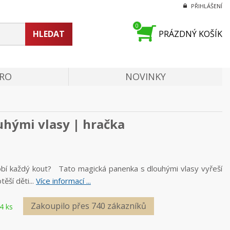
PŘIHLÁŠENÍ
0
HLEDAT
PRÁZDNÝ KOŠÍK
PRO
NOVINKY
uhými vlasy | hračka
dobí každý kout? Tato magická panenka s dlouhými vlasy vyřeší
ěší děti...
Více informací ...
Zakoupilo přes 740 zákazníků
4 ks