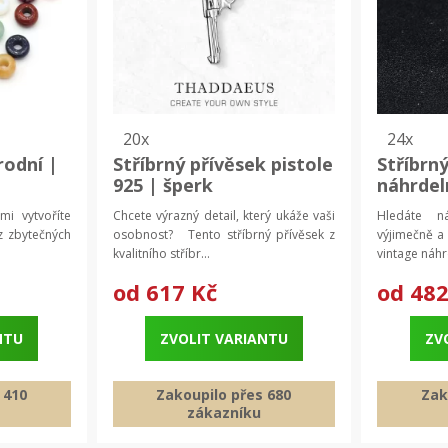
20x
24x
rodní |
Stříbrný přívěsek pistole
Stříbrn
925 | šperk
náhrdel
mi vytvoříte
Chcete výrazný detail, který ukáže vaši
Hledáte ná
z zbytečných
osobnost? Tento stříbrný přívěsek z
výjimečně a
kvalitního stříbr...
vintage náhrd
od
617 Kč
od
482
NTU
ZVOLIT VARIANTU
ZV
 410
Zakoupilo přes 680
Zak
zákazníku