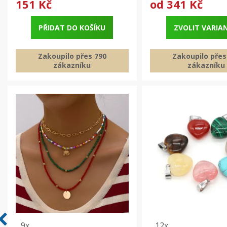
151 Kč
od
341 Kč
PŘIDAT DO KOŠÍKU
ZVOLIT VARIA
Zakoupilo přes 790
Zakoupilo přes
zákazníku
zákazníku
9x
12x