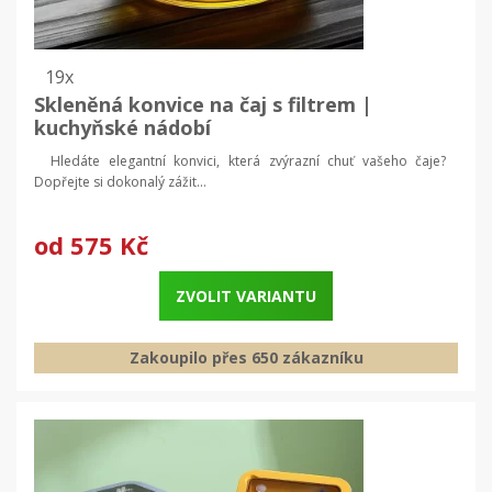
19x
Skleněná konvice na čaj s filtrem |
kuchyňské nádobí
Hledáte elegantní konvici, která zvýrazní chuť vašeho čaje?
Dopřejte si dokonalý zážit...
od
575 Kč
ZVOLIT VARIANTU
Zakoupilo přes 650 zákazníku