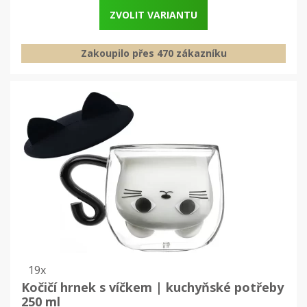
ZVOLIT VARIANTU
Zakoupilo přes 470 zákazníku
19x
Kočičí hrnek s víčkem | kuchyňské potřeby
250 ml