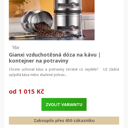
16x
Gianxi vzduchotěsná dóza na kávu |
kontejner na potraviny
Chcete uchovat kávu a potraviny čerstvé co nejdéle? Už žádná
vyčpělá káva nebo zkažené potrav...
od
1 015 Kč
ZVOLIT VARIANTU
Zakoupilo přes 650 zákazníku