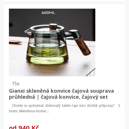
15x
Gianxi skleněná konvice čajová souprava
průhledná | čajová konvice, čajový set
Chcete si vychutnat dokonalý šálek čaje bez složité přípravy? S
touto skleněnou konvic...
od
940 Kč