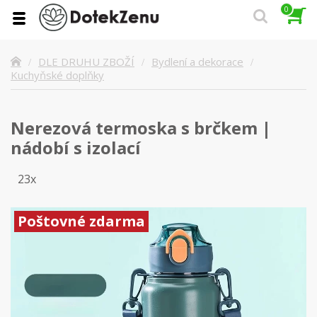
0
DLE DRUHU ZBOŽÍ
Bydlení a dekorace
Kuchyňské doplňky
Nerezová termoska s brčkem |
nádobí s izolací
23x
Poštovné zdarma