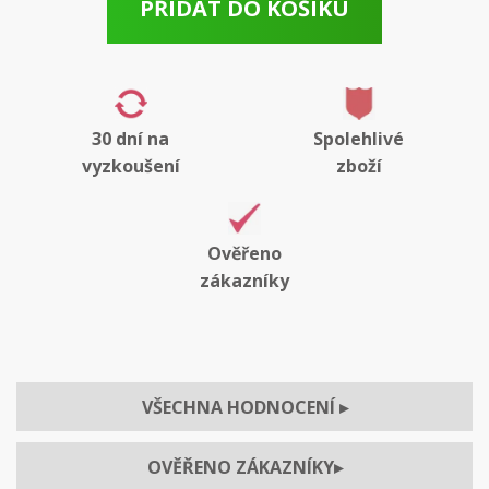
PŘIDAT DO KOŠÍKU
30 dní na
Spolehlivé
vyzkoušení
zboží
Ověřeno
zákazníky
VŠECHNA HODNOCENÍ
▸
OVĚŘENO ZÁKAZNÍKY
▸