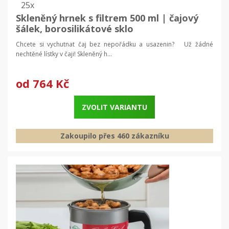
25x
Skleněný hrnek s filtrem 500 ml | čajový
šálek, borosilikátové sklo
Chcete si vychutnat čaj bez nepořádku a usazenin? Už žádné
nechtěné lístky v čaji! Skleněný h...
od
764 Kč
ZVOLIT VARIANTU
Zakoupilo přes 460 zákazníku