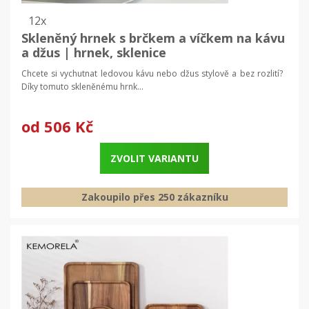
12x
Skleněný hrnek s brčkem a víčkem na kávu
a džus | hrnek, sklenice
Chcete si vychutnat ledovou kávu nebo džus stylově a bez rozlití?
Díky tomuto skleněnému hrnk...
od
506 Kč
ZVOLIT VARIANTU
Zakoupilo přes 250 zákazníku