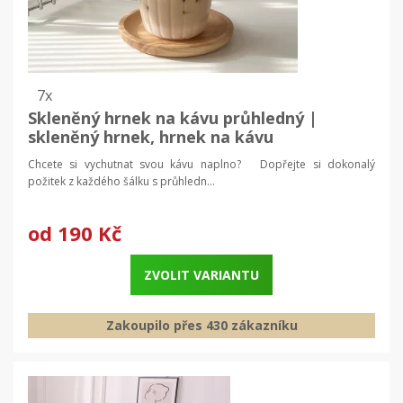
7x
Skleněný hrnek na kávu průhledný |
skleněný hrnek, hrnek na kávu
Chcete si vychutnat svou kávu naplno? Dopřejte si dokonalý
požitek z každého šálku s průhledn...
od
190 Kč
ZVOLIT VARIANTU
Zakoupilo přes 430 zákazníku