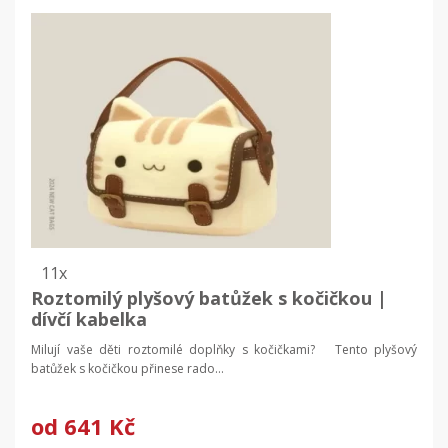
11x
Roztomilý plyšový batůžek s kočičkou |
dívčí kabelka
Milují vaše děti roztomilé doplňky s kočičkami? Tento plyšový
batůžek s kočičkou přinese rado...
od
641 Kč