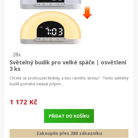
28x
Světelný budík pro velké spáče | osvětlení
3 ks
Chcete se probouzet klidněji a bez ranního stresu? Tento světelný
budík pomáhá vstávat příjem...
1 172 Kč
PŘIDAT DO KOŠÍKU
Zakoupilo přes 280 zákazníku