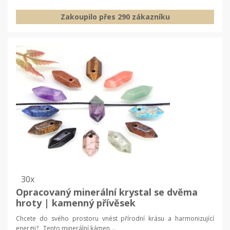
Zakoupilo přes 290 zákazníku
30x
Opracovaný minerální krystal se dvěma
hroty | kamenný přívěsek
Chcete do svého prostoru vnést přírodní krásu a harmonizující
energii? Tento minerální kámen ...