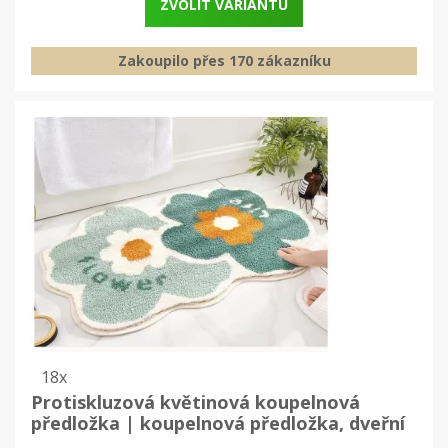
ZVOLIT VARIANTU
Zakoupilo přes 170 zákazníku
18x
Protiskluzová květinová koupelnová
předložka | koupelnová předložka, dveřní
rohožka