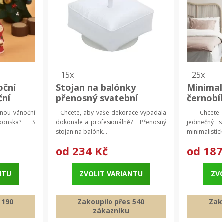
15x
25x
oční
Stojan na balónky
Minimal
ční
přenosný svatební
černobíl
á
dekorace | stojan,
| Moder
lnou vánoční
Chcete, aby vaše dekorace vypadala
Chcete 
dekorativní stojan
Obraz n
aponska? S
dokonale a profesionálně? Přenosný
jedinečný 
stojan na balónk...
minimalistick
od
234 Kč
od
187
NTU
ZVOLIT VARIANTU
ZV
 190
Zakoupilo přes 540
Zak
zákazníku