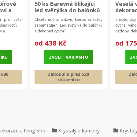
pírové
50 ks Barevná blikající
Veselá 
oví a
led světýlka do balónků
dekorac
ní
| párty dekorace, led
ozdoba,
ní pro vaše
Chcete udělat oslavu, kterou si každý
Chcete, aby
é balení
ozdoby
dveře
 sladkostí?
zapamatuje? Led světýlka do balónků
dýchal ván
 a...
a dekorací vytvoří ...
ozdoby, deko
od
438 Kč
od
175
ŠÍKU
ZVOLIT VARIANTU
ZV
 680
Zakoupilo přes 520
Zak
zákazníku
ekorace a Feng Shui
Krystaly a kameny
Krystal