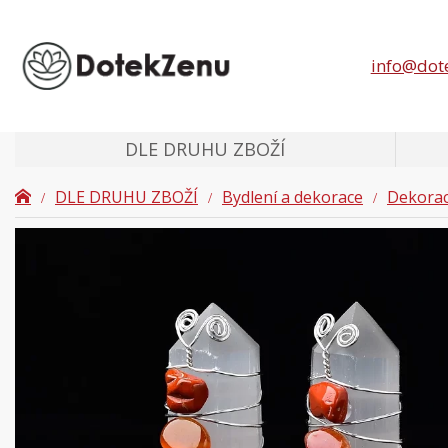
info@dot
DLE DRUHU ZBOŽÍ
DLE DRUHU ZBOŽÍ
Bydlení a dekorace
Dekora