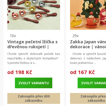
10x
29x
Vintage pečetní lžička s
Zakka Japan ván
dřevěnou rukojetí |
dekorace | váno
pečetní vosk, kovová
ozdoby, japonsk
Chcete vytvořit dokonalé pečetě bez
Chcete si vytvořit kouze
lžička
dekorace
nepořádku a zbytečných komplikací?
dekoraci s nádechem J
S pečetní lžičkou si s...
touto jedinečnou ...
od
198 Kč
od
167 Kč
ZVOLIT VARIANTU
ZVOLIT VARIA
Zakoupilo přes 630
Zakoupilo přes
zákazníku
zákazníku