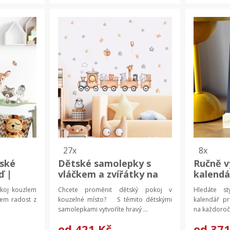
27x
8x
tské
Dětské samolepky s
Ručně v
ď |
vláčkem a zvířátky na
kalendá
,
zeď | samolepky na zeď,
kalendá
koj kouzlem
Chcete proměnit dětský pokoj v
Hledáte st
dětská nástěnná
dekora
em radost z
kouzelné místo? S těmito dětskými
kalendář p
dekorace
samolepkami vytvoříte hravý ...
na každoročn
od
421 Kč
od
371