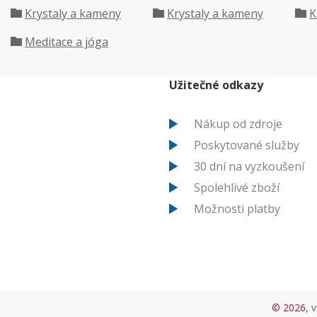
Krystaly a kameny
Krystaly a kameny
K
Meditace a jóga
Užitečné odkazy
Nákup od zdroje
Poskytované služby
30 dní na vyzkoušení
Spolehlivé zboží
Možnosti platby
© 2026
, 