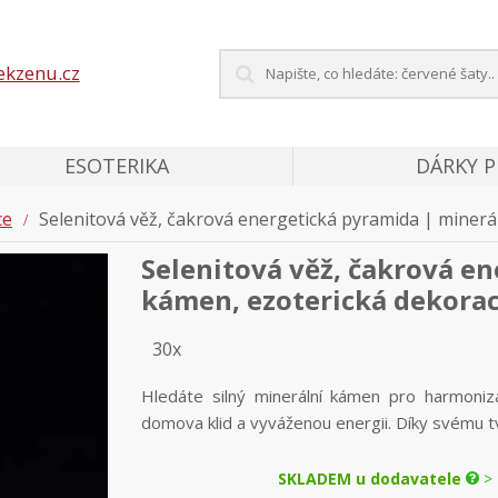
ekzenu.cz
ESOTERIKA
DÁRKY 
ce
Selenitová věž, čakrová energetická pyramida | minerá
Selenitová věž, čakrová e
kámen, ezoterická dekora
30x
Hledáte silný minerální kámen pro harmoni
domova klid a vyváženou energii. Díky svému 
SKLADEM u dodavatele
> 