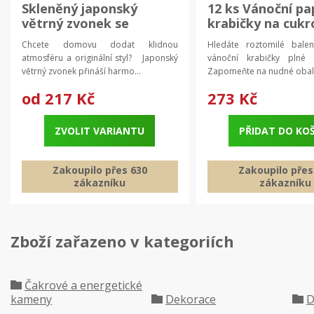
Skleněný japonský
12 ks Vánoční pa
větrný zvonek se
krabičky na cukr
sakurou | japonská
bonbony | vánoč
Chcete domovu dodat klidnou
Hledáte roztomilé bale
dekorace, domácí
krabičky, dárkov
atmosféru a originální styl? Japonský
vánoční krabičky plné
dekorace
větrný zvonek přináší harmo...
Zapomeňte na nudné obaly
od
217 Kč
273 Kč
ZVOLIT VARIANTU
PŘIDAT DO KO
Zakoupilo přes 630
Zakoupilo přes
zákazníku
zákazníku
Zboží zařazeno v kategoriích
Čakrové a energetické
kameny
Dekorace
D