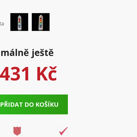
ta
málně ještě
431 Kč
PŘIDAT DO KOŠÍKU