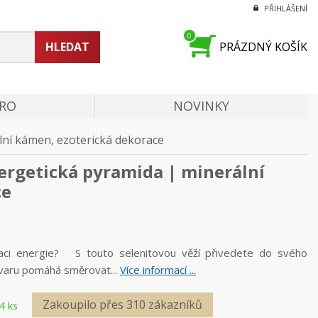
PŘIHLÁŠENÍ
0
HLEDAT
PRÁZDNÝ KOŠÍK
PRO
NOVINKY
lní kámen, ezoterická dekorace
nergetická pyramida | minerální
ce
zaci energie? S touto selenitovou věží přivedete do svého
tvaru pomáhá směrovat...
Více informací ...
Zakoupilo přes 310 zákazníků
4 ks