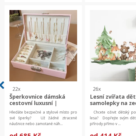
22x
26x
Šperkovnice dámská
Lesní zvířata dě
cestovní luxusní |
samolepky na ze
Krabička na šperky,
Dětská dekorace
Hledáte bezpečné a stylové místo pro
Chcete oživit dětský po
šperkovnice
Tapeta na zeď
své šperky? Už žádné ztracené
lesa? Dopřejte svým dět
náušnice nebo zamotané náh...
přírody přímo v ...
od
685 Kč
od
414 Kč