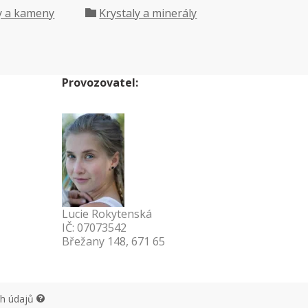
y a kameny
Krystaly a minerály
Provozovatel:
Lucie Rokytenská
IČ: 07073542
Břežany 148, 671 65
ch údajů