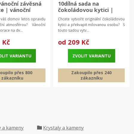
vánoční závěsná
10dílná sada na
e | vánoční
čokoládovou kytici |
 dekorace na
výroba čokolády 10+10
 váš domov letos opravdu
Chcete vytvořit originální čokoládovou
ks
oční atmosférou? Vánoční
kytici a překvapit milovanou osobu? S
race na dv...
touto sadou vytv...
 Kč
od
209 Kč
OLIT VARIANTU
ZVOLIT VARIANTU
oupilo přes 800
Zakoupilo přes 240
zákazníku
zákazníku
y a kameny
Krystaly a kameny