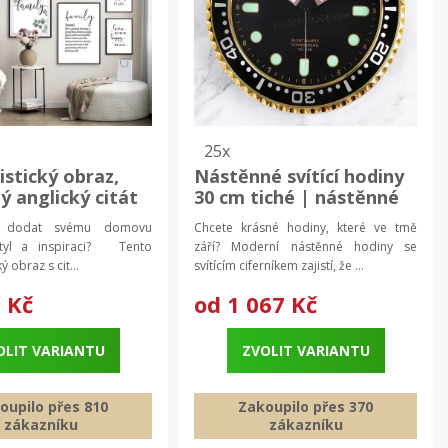
25x
istický obraz,
Nástěnné svítící hodiny
ý anglický citát
30 cm tiché | nástěnné
ní dekorace,
hodiny, svítící hodiny
dodat svému domovu
Chcete krásné hodiny, které ve tmě
a zeď
styl a inspiraci? Tento
září? Moderní nástěnné hodiny se
ý obraz s cit...
svítícím ciferníkem zajistí, že ...
 Kč
od
1 067 Kč
OLIT VARIANTU
ZVOLIT VARIANTU
oupilo přes 810
Zakoupilo přes 370
zákazníku
zákazníku