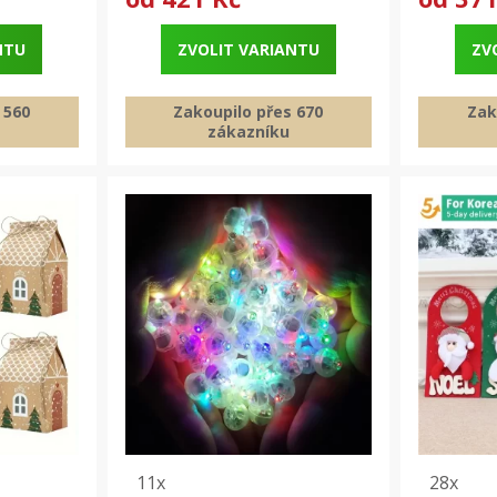
NTU
ZVOLIT VARIANTU
ZV
 560
Zakoupilo přes 670
Zak
zákazníku
11x
28x