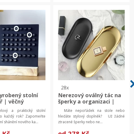
28x
yrobený stolní
Nerezový oválný tác na
ř | věčný
šperky a organizaci |
ř, domácí
šperkovnice, stolní
ylový a praktický stolní
Máte nepořádek na stole nebo
ce
organizér
ro každý rok? Zapomeňte
hledáte stylový doplněk? Už žádné
í shánění nového ka...
ztracené šperky nebo ne...
 Kč
od
278 Kč