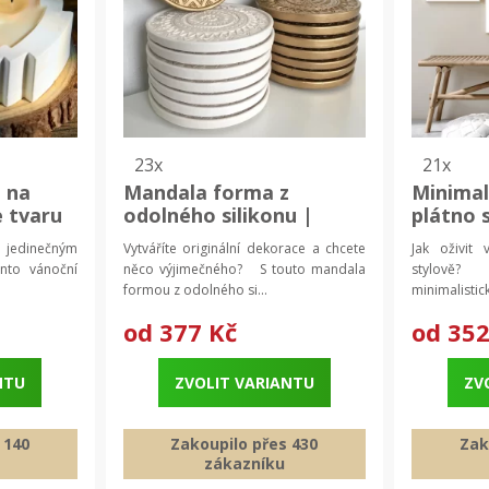
23x
21x
 na
Mandala forma z
Minimal
e tvaru
odolného silikonu |
plátno 
ní
forma na beton, forma
nástěnn
 jedinečným
Vytváříte originální dekorace a chcete
Jak oživit 
ová
na epoxid
motive
to vánoční
něco výjimečného? S touto mandala
stylově?
en
formou z odolného si...
minimalistic
od
377 Kč
od
352
NTU
ZVOLIT VARIANTU
ZV
 140
Zakoupilo přes 430
Zak
zákazníku