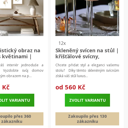
12x
istický obraz na
Skleněný svícen na stůl |
s květinami |
křišťálové svícny,
ý obraz, plátno s
dekorace na stůl
váš interiér jednoduše a
Chcete přidat styl a eleganci vašemu
m květin
 Vyzdobte svůj domov
stolu? Díky těmto skleněným svícnům
kým obrazem na p...
získá váš stůl luxus...
 Kč
od
560 Kč
OLIT VARIANTU
ZVOLIT VARIANTU
oupilo přes 360
Zakoupilo přes 130
zákazníku
zákazníku