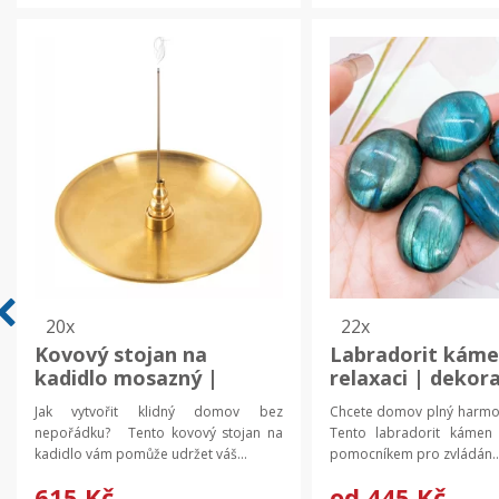
20x
22x
Kovový stojan na
Labradorit káme
kadidlo mosazný |
relaxaci | dekora
dekorace domova |
kámen, přírodní 
Jak vytvořit klidný domov bez
Chcete domov plný harmo
budhistické potřeby
nepořádku? Tento kovový stojan na
Tento labradorit kámen 
kadidlo vám pomůže udržet váš...
pomocníkem pro zvládán..
615 Kč
od
445 Kč