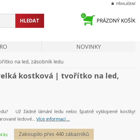
PŘIHLÁŠENÍ
0
HLEDAT
PRÁZDNÝ KOŠÍK
PRO
NOVINKY
ořítko na led, zásobník ledu
velká kostková | tvořítko na led,
du? Už žádné lámání ledu nebo špatně vyklopené kostky!
arované ledové...
Více informací ...
Zakoupilo přes 440 zákazníků
4 ks