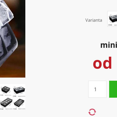
Varianta
mini
od
Množství