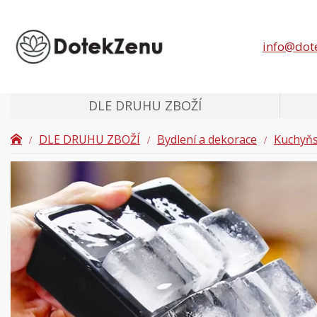
info@dot
DLE DRUHU ZBOŽÍ
DLE DRUHU ZBOŽÍ
Bydlení a dekorace
Kuchyňs