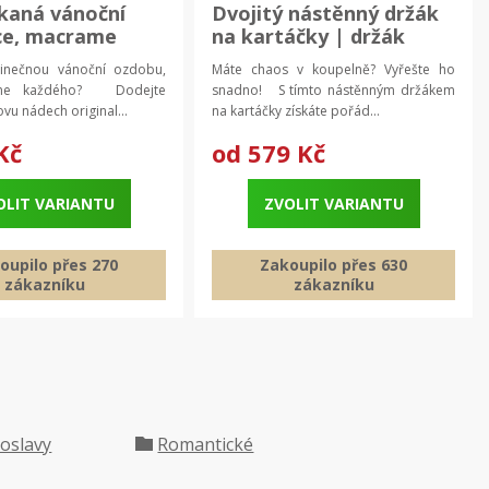
kaná vánoční
Dvojitý nástěnný držák
ce, macrame
na kartáčky | držák
yl | vánoční
kartáčků | koupelnové
dinečnou vánoční ozdobu,
Máte chaos v koupelně? Vyřešte ho
| závěsná
doplňky
jme každého? Dodejte
snadno! S tímto nástěnným držákem
ce
u nádech original...
na kartáčky získáte pořád...
Kč
od
579 Kč
OLIT VARIANTU
ZVOLIT VARIANTU
oupilo přes 270
Zakoupilo přes 630
zákazníku
zákazníku
 oslavy
Romantické