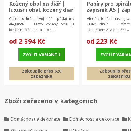
Kožený obal na diář |
Papíry pro spirál
luxusní obal, kožený diář
zápisník A5 | záp
plánovač
Chcete ochránit svůj diář a přidat mu
Hledáte ideální nástroj p
eleganci? Tento kožený obal je
vašich dnů? S tímto 
ideálním řešením pro och...
zápisníkem získáte přeh...
od
2 394 Kč
od
223 Kč
ZVOLIT VARIANTU
ZVOLIT VARIA
Zakoupilo přes 620
Zakoupilo přes
zákazníku
zákazníku
Zboží zařazeno v kategoriích
Domácnost a dekorace
Domácnost a dekorace
K
Silikonové formy
Užitečné
U