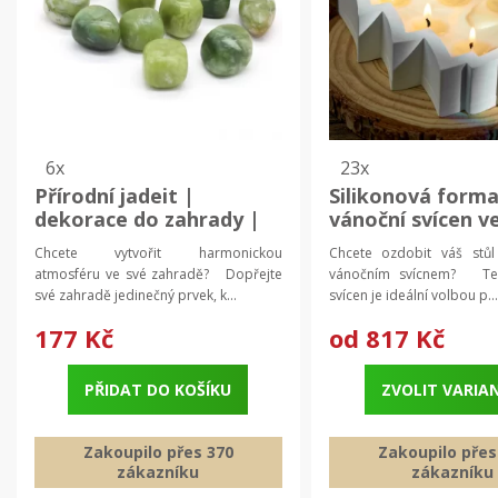
6x
23x
Přírodní jadeit |
Silikonová forma
dekorace do zahrady |
vánoční svícen v
zahradní dekorace |
stromku pro ruč
Chcete vytvořit harmonickou
Chcete ozdobit váš stůl
harmonizační kámen |
výrobu | silikon
atmosféru ve své zahradě? Dopřejte
vánočním svícnem? Ten
přírodní minerál
forma | diy svíc
své zahradě jedinečný prvek, k...
svícen je ideální volbou p...
177 Kč
od
817 Kč
PŘIDAT DO KOŠÍKU
ZVOLIT VARIA
Zakoupilo přes 370
Zakoupilo přes
zákazníku
zákazníku