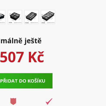
málně ještě
507 Kč
PŘIDAT DO KOŠÍKU