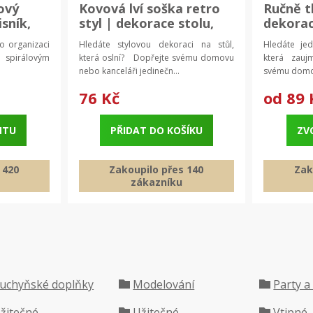
ový
Kovová lví soška retro
Ručně t
isník,
styl | dekorace stolu,
dekora
mini soška
boho st
ro organizaci
Hledáte stylovou dekoraci na stůl,
Hledáte je
ozdoba 
spirálovým
která oslní? Dopřejte svému domovu
která zau
dekora
nebo kanceláři jedinečn...
svému domov
76 Kč
od
89 
NTU
PŘIDAT DO KOŠÍKU
ZV
 420
Zakoupilo přes 140
Zak
zákazníku
uchyňské doplňky
Modelování
Party a
žitečné
Užitečné
Vtipné