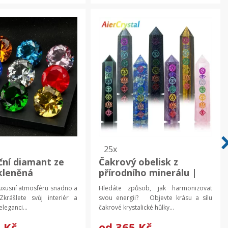
25x
ní diamant ze
Čakrový obelisk z
skleněná
přírodního minerálu |
e, ozdobné sklo
čakrový krystal |
 luxusní atmosféru snadno a
Hledáte způsob, jak harmonizovat
krystalická hůlka
rášlete svůj interiér a
svou energii? Objevte krásu a sílu
leganci...
čakrové krystalické hůlky...
 Kč
od
365 Kč