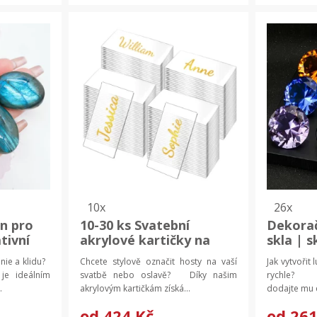
10x
26x
n pro
10-30 ks Svatební
Dekorač
tivní
akrylové kartičky na
skla | 
krystal
stůl | dekorativní
dekorac
nie a klidu?
Chcete stylově označit hosty na vaší
Jak vytvořit
cedulky | označení
je ideálním
svatbě nebo oslavě? Díky našim
rychle? Zk
hostů
.
akrylovým kartičkám získá...
dodajte mu e
od
424 Kč
od
261