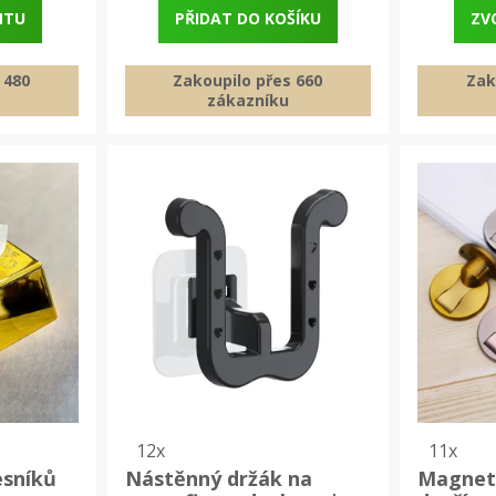
NTU
PŘIDAT DO KOŠÍKU
ZV
 480
Zakoupilo přes 660
Zak
zákazníku
12x
11x
esníků
Nástěnný držák na
Magnet