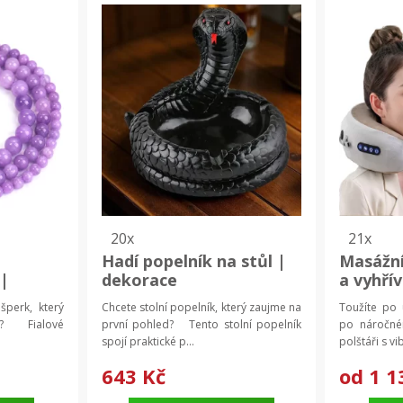
20x
21x
Hadí popelník na stůl |
Masážní
|
dekorace
a vyhří
pomůck
 šperk, který
Chcete stolní popelník, který zaujme na
Toužíte po 
ií? Fialové
první pohled? Tento stolní popelník
po náročn
spojí praktické p...
polštáři s vib
643 Kč
od
1 1