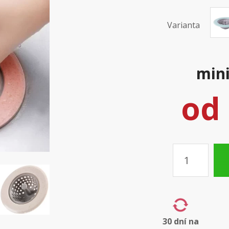
Varianta
mini
od
Množství
30 dní na