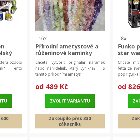
16x
8x
on
Přírodní ametystové a
Funko p
elský
růženínové kamínky |
star wa
šperky
edice |
 která ozdobí
Chcete vytvořit originální náramek
Chcete mí
figurka,
árek? Tento
nebo náhrdelník, který vynikne? S
fetta ze sv
těmito přírodními ametys...
pop figurka 
od
489 Kč
od
826
NTU
ZVOLIT VARIANTU
ZV
 600
Zakoupilo přes 330
Zak
zákazníku