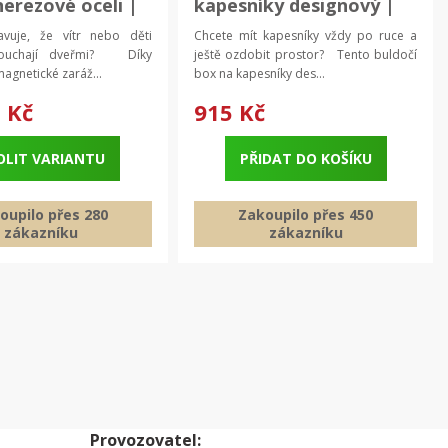
nerezové oceli |
kapesníky designový |
zarážka,
stolní dekorace
vuje, že vítr nebo děti
Chcete mít kapesníky vždy po ruce a
bouchají dveřmi? Díky
ještě ozdobit prostor? Tento buldočí
magnetické zaráž...
box na kapesníky des...
 Kč
915 Kč
OLIT VARIANTU
PŘIDAT DO KOŠÍKU
oupilo přes 280
Zakoupilo přes 450
zákazníku
zákazníku
Provozovatel: