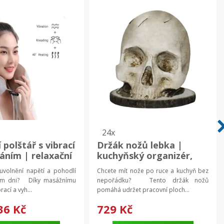
24x
 polštář s vibrací
Držák nožů lebka |
váním | relaxační
kuchyňský organizér,
a 2 ks
kuchyňský stojan
uvolnění napětí a pohodlí
Chcete mít nože po ruce a kuchyň bez
ém dni? Díky masážnímu
nepořádku? Tento držák nožů
rací a vyh...
pomáhá udržet pracovní ploch...
36 Kč
729 Kč