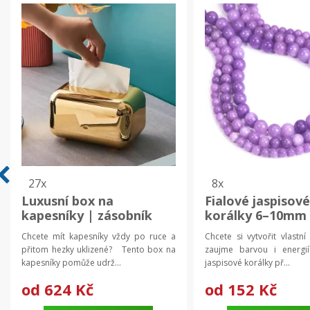
27x
8x
Luxusní box na
Fialové jaspisové
kapesníky | zásobník
korálky 6–10mm 
kapesníků,
šperky
Chcete mít kapesníky vždy po ruce a
Chcete si vytvořit vlastní
přitom hezky uklizené? Tento box na
zaujme barvou i energ
kapesníky pomůže udrž...
jaspisové korálky př...
od
624 Kč
od
152 Kč