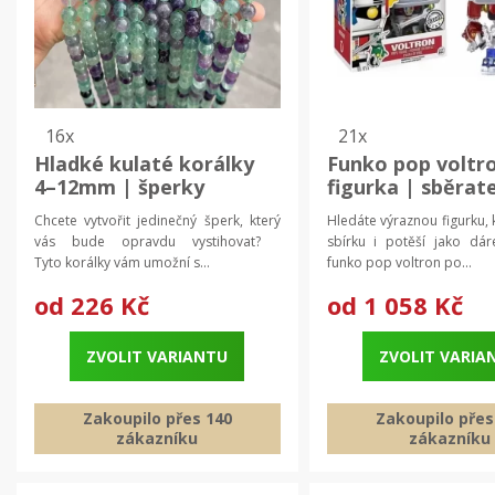
16x
21x
Hladké kulaté korálky
Funko pop voltr
4–12mm | šperky
figurka | sběrat
model
Chcete vytvořit jedinečný šperk, který
Hledáte výraznou figurku,
vás bude opravdu vystihovat?
sbírku i potěší jako d
Tyto korálky vám umožní s...
funko pop voltron po...
od
226 Kč
od
1 058 Kč
ZVOLIT VARIANTU
ZVOLIT VARIA
Zakoupilo přes 140
Zakoupilo přes
zákazníku
zákazníku