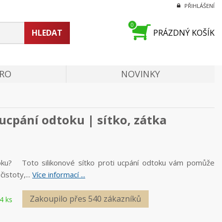
PŘIHLÁŠENÍ
0
HLEDAT
PRÁZDNÝ KOŠÍK
PRO
NOVINKY
 ucpání odtoku | sítko, zátka
ku? Toto silikonové sítko proti ucpání odtoku vám pomůže
čistoty,...
Více informací ...
Zakoupilo přes 540 zákazníků
4 ks