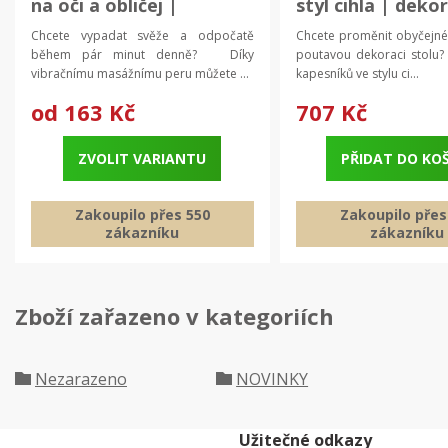
na oči a obličej |
styl cihla | deko
kosmetický přístroj
Chcete vypadat svěže a odpočatě
Chcete proměnit obyčejné
během pár minut denně? Díky
poutavou dekoraci stolu
vibračnímu masážnímu peru můžete ...
kapesníků ve stylu ci...
od
163 Kč
707 Kč
ZVOLIT VARIANTU
PŘIDAT DO KO
Zakoupilo přes 550
Zakoupilo přes
zákazníku
zákazníku
Zboží zařazeno v kategoriích
Nezarazeno
NOVINKY
Užitečné odkazy