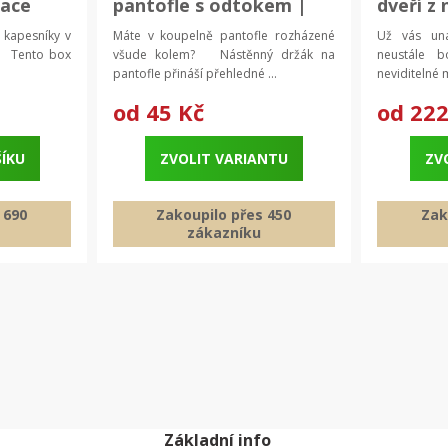
race
pantofle s odtokem |
dveří z 
koupelnový věšák,
dveřní 
 kapesníky v
Máte v koupelně pantofle rozházené
Už vás una
úložný držák
? Tento box
všude kolem? Nástěnný držák na
neustále 
pantofle přináší přehledné ...
neviditelné 
od
45 Kč
od
222
ŠÍKU
ZVOLIT VARIANTU
ZV
 690
Zakoupilo přes 450
Zak
zákazníku
Základní info