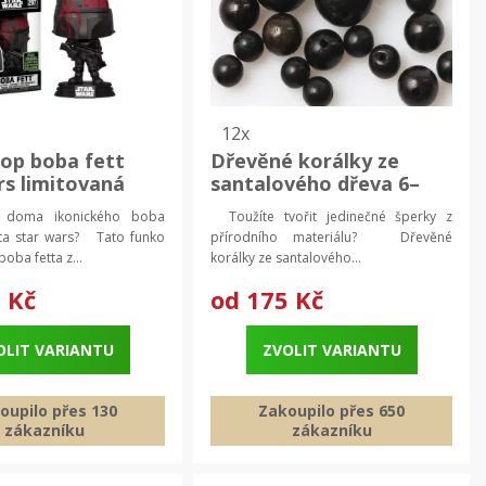
12x
op boba fett
Dřevěné korálky ze
rs limitovaná
santalového dřeva 6–
 sběratelská
12mm | šperky
t doma ikonického boba
Toužíte tvořit jedinečné šperky z
 vinylová figurka
ěta star wars? Tato funko
přírodního materiálu? Dřevěné
boba fetta z...
korálky ze santalového...
 Kč
od
175 Kč
OLIT VARIANTU
ZVOLIT VARIANTU
oupilo přes 130
Zakoupilo přes 650
zákazníku
zákazníku