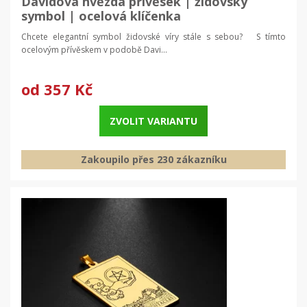
Davidova hvězda přívěsek | židovský
symbol | ocelová klíčenka
Chcete elegantní symbol židovské víry stále s sebou? S tímto
ocelovým přívěskem v podobě Davi...
od
357 Kč
ZVOLIT VARIANTU
Zakoupilo přes 230 zákazníku