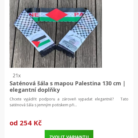
21x
Saténová šála s mapou Palestina 130 cm |
elegantní doplňky
Chcete vyjádřit podporu a zároveň vypadat elegantně? Tato
saténová šála s jemným potiskem při...
od
254 Kč
ZVOLIT VARIANTU