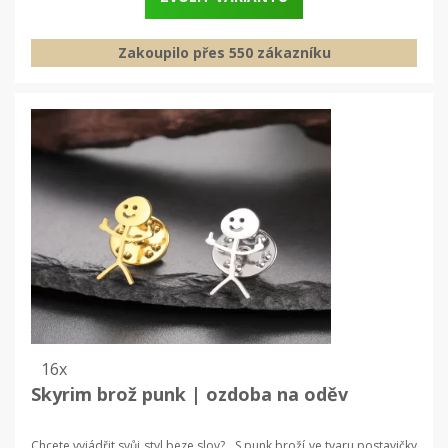
Zakoupilo přes 550 zákazníku
16x
Skyrim brož punk | ozdoba na oděv
Chcete vyjádřit svůj styl beze slov? S punk broží ve tvaru postavičky