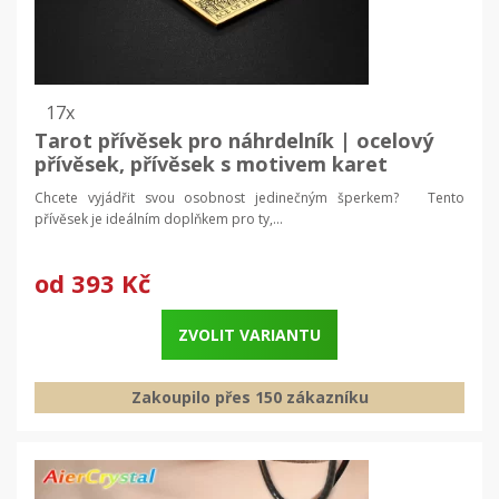
17x
Tarot přívěsek pro náhrdelník | ocelový
přívěsek, přívěsek s motivem karet
Chcete vyjádřit svou osobnost jedinečným šperkem? Tento
přívěsek je ideálním doplňkem pro ty,...
od
393 Kč
ZVOLIT VARIANTU
Zakoupilo přes 150 zákazníku