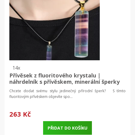
14x
Přívěsek z fluoritového krystalu |
náhrdelník s přívěskem, minerální šperky
Chcete dodat svému stylu jedinečný přírodní šperk? S tímto
fluoritovým přívěskem objevíte spo...
263 Kč
PŘIDAT DO KOŠÍKU