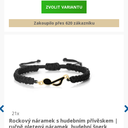
ZVOLIT VARIANTU
Zakoupilo přes 620 zákazníku
21x
Rockový náramek s hudebním přívěskem |
ručně pletený náramek, hudební šperk