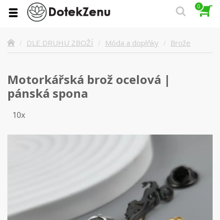
0
Brože
DLE DRUHU ZBOŽÍ
Móda a doplňky
Motorkářská brož ocelová |
pánská spona
10x