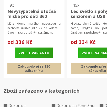
9x
15x
Nevysypatelná otočná
Led světlo s po
miska pro děti 360
senzorem a USB
stupňů | gyro miska,
nabíjením | osvět
Máte doma malého neposedu a
Hledáte chytré světlo, kt
dětská miska
ks
nechcete uklízet jídlo všude kolem?
samo, kdykoli ho po
Gyro miska s otočným systémem...
Osvětlení s pohybovým sen
od
336 Kč
od
334 Kč
ZVOLIT VARIANTU
ZVOLIT VARIA
Zakoupilo přes 120
Zakoupilo přes
zákazníku
zákazníku
Zboží zařazeno v kategoriích
Dekorace
Dekorace a Feng Shui
D