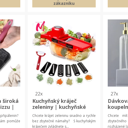
zákazníku
22x
27x
a široká
Kuchyňský kráječ
Dávkov
izzu |
zeleniny | kuchyňské
koupeln
a,
doplňky
koupel
 připálenin?
Chcete krájet zeleninu snadno a rychle
Chcete mí
a vám pomůže
bez zbytečné námahy? S kuchyňským
zbytečnéh
kráječem zvládnete s...
rozházené la