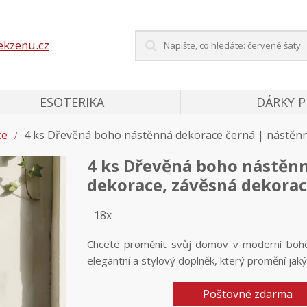
ekzenu.cz
ESOTERIKA
DÁRKY 
ce
4 ks Dřevěná boho nástěnná dekorace černá | nástěn
4 ks Dřevěná boho nástěnn
dekorace, závěsná dekora
18x
Chcete proměnit svůj domov v moderní boh
elegantní a stylový doplněk, který promění jaký
Poštovné zdarma