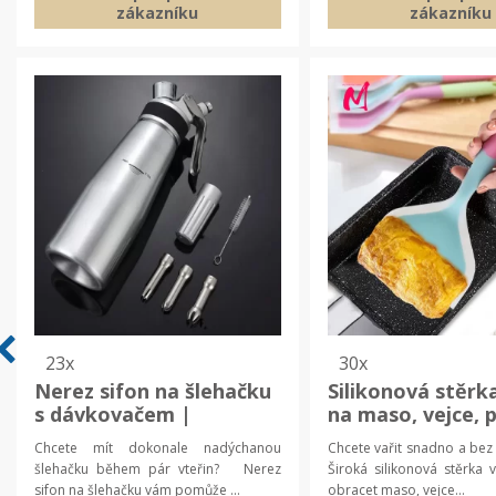
zákazníku
zákazníku
23x
30x
Nerez sifon na šlehačku
Silikonová stěrk
s dávkovačem |
na maso, vejce, p
kuchyňský sifon,
kuchyňská stěrk
Chcete mít dokonale nadýchanou
Chcete vařit snadno a bez
cukrářské náčiní
kuchyňské náčiní
šlehačku během pár vteřin? Nerez
Široká silikonová stěrk
sifon na šlehačku vám pomůže ...
obracet maso, vejce...