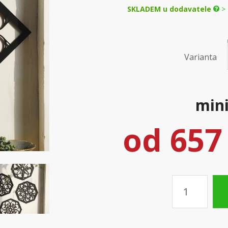
SKLADEM u dodavatele
> 
Varianta
mini
od
657
Množství