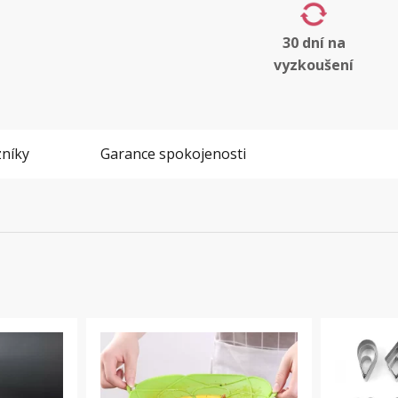
30 dní na
vyzkoušení
níky
Garance spokojenosti