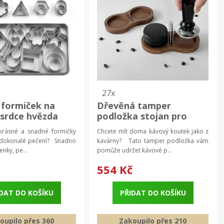
27x
 formiček na
Dřevěná tamper
 srdce hvězda
podložka stojan pro
formičky,
kávu | tamper podložka,
krásné a snadné formičky
Chcete mít doma kávový koutek jako z
vátka
kávové příslušenství
 dokonalé pečení? Snadno
kavárny? Tato tamper podložka vám
enky, pe...
pomůže udržet kávové p...
č
554 Kč
DAT DO KOŠÍKU
PŘIDAT DO KOŠÍKU
oupilo přes 360
Zakoupilo přes 210