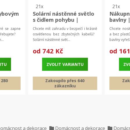
21x
21x
hybovým
Solární nástěnné světlo
Nákupní
s čidlem pohybu |
bavlny 
lení 3
zahradní osvětlení
taška
eré se zapne
Chcete mít zahradu v bezpečí i krásně
Chcete nosi
třebujete?
osvětlenou bez zbytečných kabelů?
a bez plast
...
Solární nástěnné svět...
bavlny vyřeší
od
742 Kč
od
161
NTU
ZVOLIT VARIANTU
ZV
 280
Zakoupilo přes 640
Zak
zákazníku
omácnost a dekorace
Domácnost a dekorace
Domácn