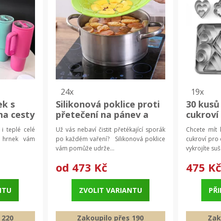
24x
19x
ek s
Silikonová poklice proti
30 kusů
na cesty
přetečení na pánev a
cukroví
estovní
hrnec | kuchyňské víko,
květ | 
 i teplé celé
Už vás nebaví čistit přetékající sporák
Chcete mít 
kuchyňské doplňky
vykrajo
 hrnek vám
po každém vaření? Silikonová poklice
cukroví pro
vám pomůže udrže...
vykrojíte suš
od
473 Kč
475 K
NTU
ZVOLIT VARIANTU
PŘI
 220
Zakoupilo přes 190
Zak