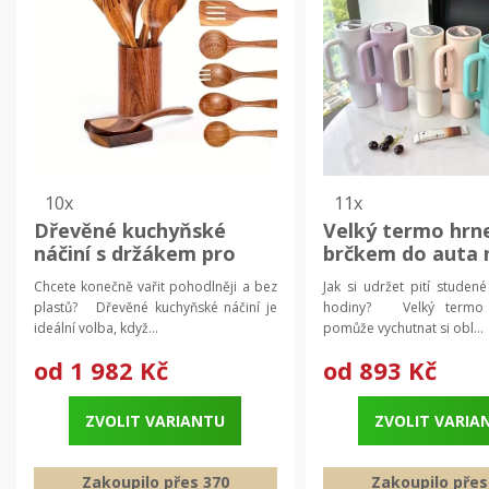
10x
11x
Dřevěné kuchyňské
Velký termo hrn
náčiní s držákem pro
brčkem do auta 
každodenní vaření |
| termo hrnek, c
Chcete konečně vařit pohodlněji a bez
Jak si udržet pití studené
sada vařeček,
hrnek
plastů? Dřevěné kuchyňské náčiní je
hodiny? Velký termo
kuchyňské potřeby
ideální volba, když...
pomůže vychutnat si obl...
od
1 982 Kč
od
893 Kč
ZVOLIT VARIANTU
ZVOLIT VARIA
Zakoupilo přes 370
Zakoupilo přes