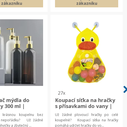
zákazníku
zákazníku
27x
ač mýdla do
Koupací síťka na hračky
y 300 ml |
s přísavkami do vany |
nové doplňky
síť na hračky, držák do
t krásnou koupelnu bez
Už žádné plovoucí hračky po celé
vany
o nepořádku? Už žádné
koupelně? Koupací síťka na hračky
hvičky a zbytečný ...
pomáhá udržet hračky do vo...