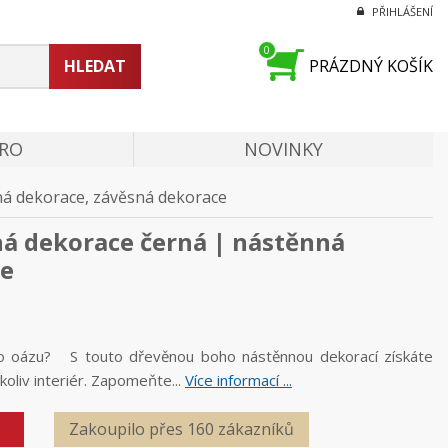
PŘIHLÁŠENÍ
0
HLEDAT
PRÁZDNÝ KOŠÍK
PRO
NOVINKY
ná dekorace, závěsná dekorace
á dekorace černá | nástěnná
ce
o oázu? S touto dřevěnou boho nástěnnou dekorací získáte
koliv interiér. Zapomeňte...
Více informací ...
Zakoupilo přes 160 zákazníků