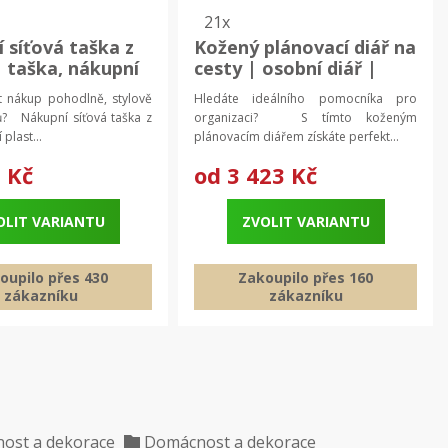
21x
 síťová taška z
Kožený plánovací diář na
| taška, nákupní
cesty | osobní diář |
cestovní zápisník
t nákup pohodlně, stylově
Hledáte ideálního pomocníka pro
ů? Nákupní síťová taška z
organizaci? S tímto koženým
 plast...
plánovacím diářem získáte perfekt...
 Kč
od
3 423 Kč
OLIT VARIANTU
ZVOLIT VARIANTU
oupilo přes 430
Zakoupilo přes 160
zákazníku
zákazníku
ost a dekorace
Domácnost a dekorace