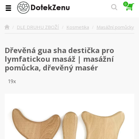
0
Masážní pomůcky
DLE DRUHU ZBOŽÍ
Kosmetika
Dřevěná gua sha destička pro
lymfatickou masáž | masážní
pomůcka, dřevěný masér
19x