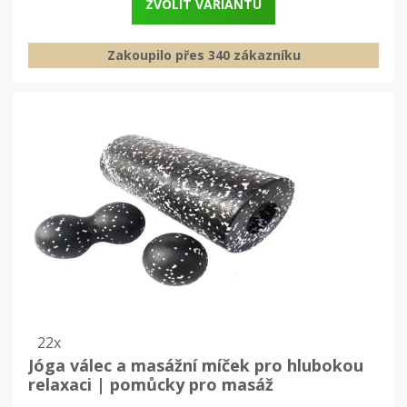
ZVOLIT VARIANTU
Zakoupilo přes 340 zákazníku
22x
Jóga válec a masážní míček pro hlubokou
relaxaci | pomůcky pro masáž