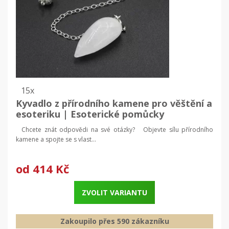
15x
Kyvadlo z přírodního kamene pro věštění a
esoteriku | Esoterické pomůcky
Chcete znát odpovědi na své otázky? Objevte sílu přírodního
kamene a spojte se s vlast...
od
414 Kč
ZVOLIT VARIANTU
Zakoupilo přes 590 zákazníku