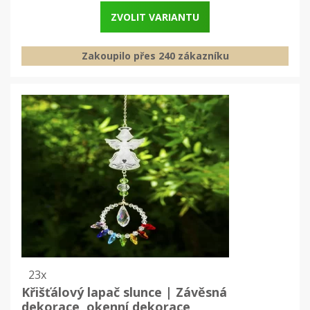
ZVOLIT VARIANTU
Zakoupilo přes 240 zákazníku
23x
Křišťálový lapač slunce | Závěsná
dekorace, okenní dekorace