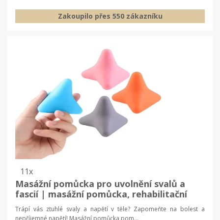
Zakoupilo přes 550 zákazníku
11x
Masážní pomůcka pro uvolnění svalů a
fascií | masážní pomůcka, rehabilitační
míček
Trápí vás ztuhlé svaly a napětí v těle? Zapomeňte na bolest a
nepříjemné napětí! Masážní pomůcka pom...