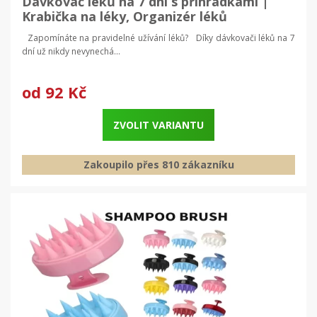
Dávkovač léků na 7 dní s přihrádkami |
Krabička na léky, Organizér léků
Zapomínáte na pravidelné užívání léků? Díky dávkovači léků na 7
dní už nikdy nevynechá...
od
92 Kč
ZVOLIT VARIANTU
Zakoupilo přes 810 zákazníku