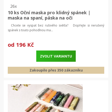
26x
10 ks Oční maska pro klidný spánek |
maska na spaní, páska na oči
Chcete se vyspat bez rušivého světla? Dopřejte si nerušený
spánek s touto pohodlnou ma...
od
196 Kč
ZVOLIT VARIANTU
Zakoupilo přes 350 zákazníku