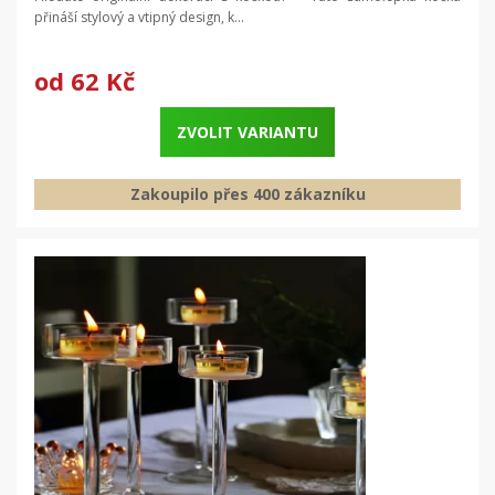
přináší stylový a vtipný design, k...
od
62 Kč
ZVOLIT VARIANTU
Zakoupilo přes 400 zákazníku