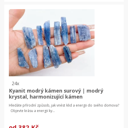
24x
Kyanit modrý kámen surový | modrý
krystal, harmonizující kámen
Hledáte přírodní způsob, jak vnést klid a energii do svého domova?
Objevte krásu a energii ky...
od
382 Kč