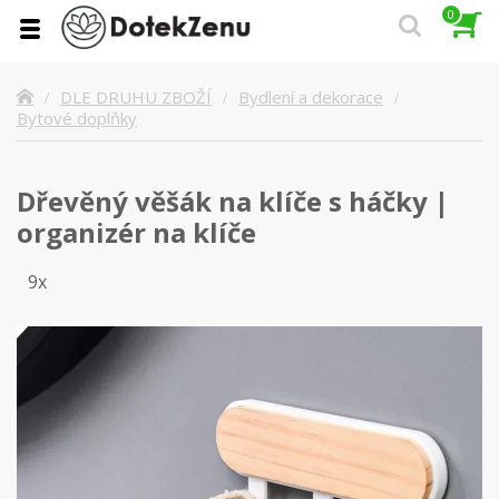
0
DLE DRUHU ZBOŽÍ
Bydlení a dekorace
Bytové doplňky
Dřevěný věšák na klíče s háčky |
organizér na klíče
9x