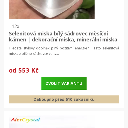
12x
Selenitová miska bílý sádrovec měsíční
kámen | dekorační miska, minerální miska
Hledáte stylový doplněk plný pozitivní energie? Tato selenitová
miska z bílého sádrovce ve tv...
od
553 Kč
ZVOLIT VARIANTU
Zakoupilo přes 610 zákazníku