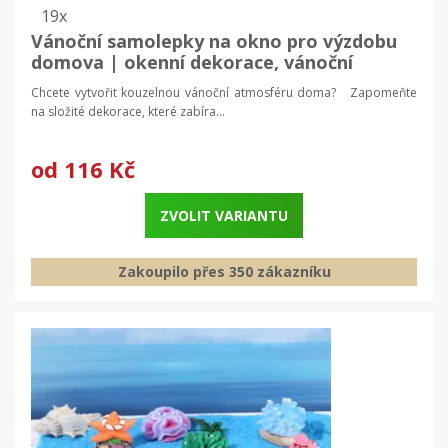
19x
Vánoční samolepky na okno pro výzdobu
domova | okenní dekorace, vánoční
výzdoba
Chcete vytvořit kouzelnou vánoční atmosféru doma? Zapomeňte
na složité dekorace, které zabíra...
od
116 Kč
ZVOLIT VARIANTU
Zakoupilo přes 350 zákazníku