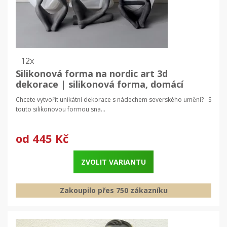
12x
Silikonová forma na nordic art 3d
dekorace | silikonová forma, domácí
dekorace
Chcete vytvořit unikátní dekorace s nádechem severského umění? S
touto silikonovou formou sna...
od
445 Kč
ZVOLIT VARIANTU
Zakoupilo přes 750 zákazníku