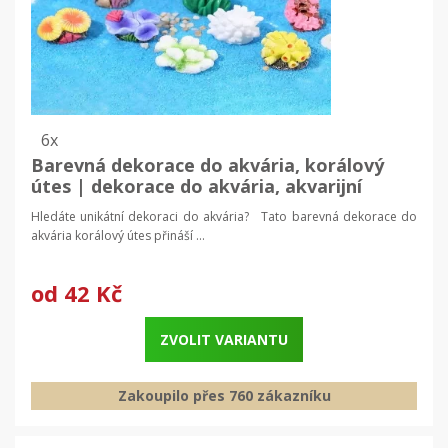
6x
Barevná dekorace do akvária, korálový
útes | dekorace do akvária, akvarijní
dekorace
Hledáte unikátní dekoraci do akvária? Tato barevná dekorace do
akvária korálový útes přináší ...
od
42 Kč
ZVOLIT VARIANTU
Zakoupilo přes 760 zákazníku