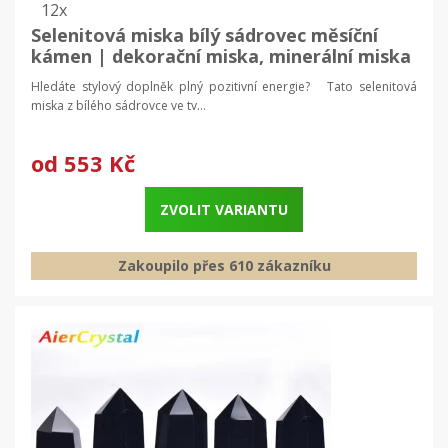
12x
Selenitová miska bílý sádrovec měsíční
kámen | dekorační miska, minerální miska
Hledáte stylový doplněk plný pozitivní energie? Tato selenitová
miska z bílého sádrovce ve tv...
od
553 Kč
ZVOLIT VARIANTU
Zakoupilo přes 610 zákazníku