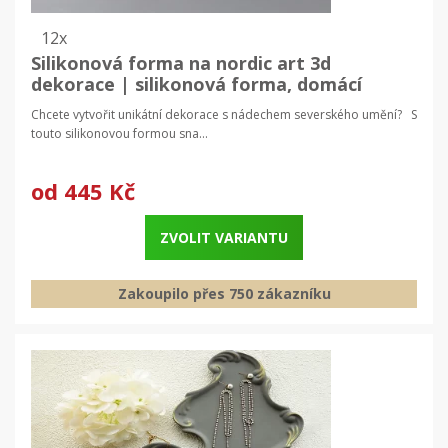
12x
Silikonová forma na nordic art 3d
dekorace | silikonová forma, domácí
dekorace
Chcete vytvořit unikátní dekorace s nádechem severského umění? S
touto silikonovou formou sna...
od
445 Kč
ZVOLIT VARIANTU
Zakoupilo přes 750 zákazníku