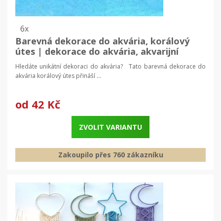
6x
Barevná dekorace do akvária, korálový
útes | dekorace do akvária, akvarijní
dekorace
Hledáte unikátní dekoraci do akvária? Tato barevná dekorace do
akvária korálový útes přináší ...
od
42 Kč
ZVOLIT VARIANTU
Zakoupilo přes 760 zákazníku