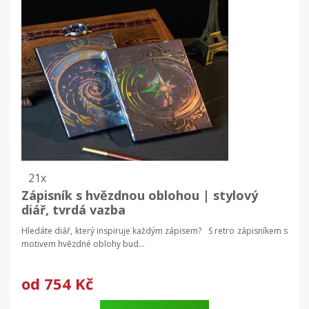
21x
Zápisník s hvězdnou oblohou | stylový
diář, tvrdá vazba
Hledáte diář, který inspiruje každým zápisem? S retro zápisníkem s
motivem hvězdné oblohy bud...
od
754 Kč