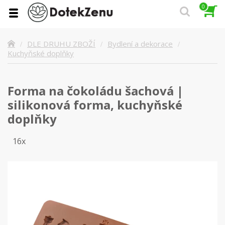
0
DLE DRUHU ZBOŽÍ
Bydlení a dekorace
Kuchyňské doplňky
Forma na čokoládu šachová |
silikonová forma, kuchyňské
doplňky
16x