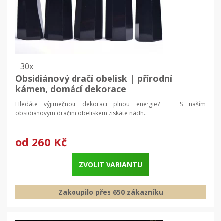
30x
Obsidiánový dračí obelisk | přírodní
kámen, domácí dekorace
Hledáte výjimečnou dekoraci plnou energie? S naším
obsidiánovým dračím obeliskem získáte nádh...
od
260 Kč
ZVOLIT VARIANTU
Zakoupilo přes 650 zákazníku