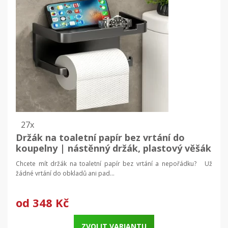
27x
Držák na toaletní papír bez vrtání do
koupelny | nástěnný držák, plastový věšák
Chcete mít držák na toaletní papír bez vrtání a nepořádku? Už
žádné vrtání do obkladů ani pad...
od
348 Kč
ZVOLIT VARIANTU