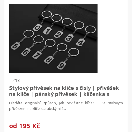
21x
Stylový přívěsek na klíče s čísly | přívěšek
na klíče | pánský přívěsek | klíčenka s
číslem
Hledáte originální způsob, jak ozvláštnit klíče? Se stylovým
přívěskem na klíče s arabskými č...
od
195 Kč