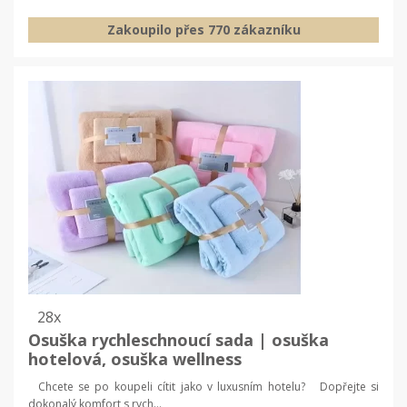
Zakoupilo přes 770 zákazníku
28x
Osuška rychleschnoucí sada | osuška
hotelová, osuška wellness
Chcete se po koupeli cítit jako v luxusním hotelu? Dopřejte si
dokonalý komfort s rych...