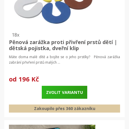
18x
Pěnová zarážka proti přivření prstů dětí |
dětská pojistka, dveřní klip
Máte doma malé dítě a bojíte se o jeho prstíky? Pěnová zarážka
zabrání přivření prstů malých ...
od
196 Kč
ZVOLIT VARIANTU
Zakoupilo přes 360 zákazníku