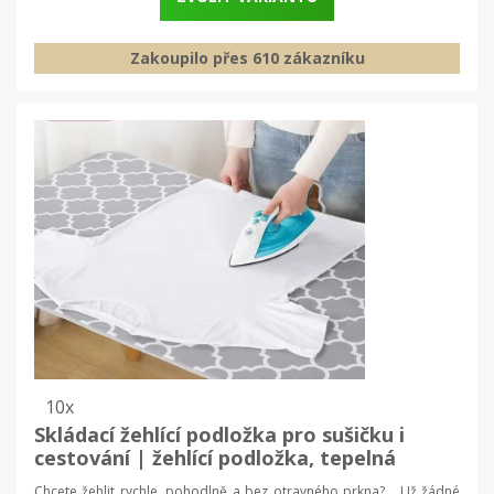
Zakoupilo přes 610 zákazníku
10x
Skládací žehlící podložka pro sušičku i
cestování | žehlící podložka, tepelná
podložka
Chcete žehlit rychle, pohodlně a bez otravného prkna? Už žádné