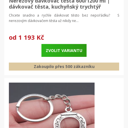
Nerezový dávkovač těsta 600/1200 ml |
dávkovač těsta, kuchyňský trychtýř
Chcete snadno a rychle dávkovat těsto bez nepořádku? S
nerezovým dávkovačem těsta už nikdy ne...
od
1 193 Kč
ZVOLIT VARIANTU
Zakoupilo přes 500 zákazníku