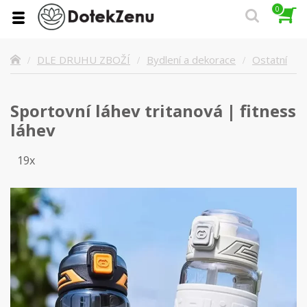
0
Ostatní
DLE DRUHU ZBOŽÍ
Bydlení a dekorace
Sportovní láhev tritanová | fitness
láhev
19x