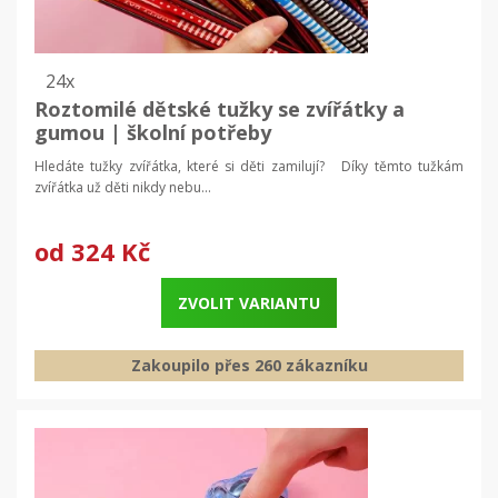
24x
Roztomilé dětské tužky se zvířátky a
gumou | školní potřeby
Hledáte tužky zvířátka, které si děti zamilují? Díky těmto tužkám
zvířátka už děti nikdy nebu...
od
324 Kč
ZVOLIT VARIANTU
Zakoupilo přes 260 zákazníku