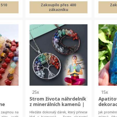
 510
Zakoupilo přes 400
Zak
zákazníku
25x
15x
Strom života náhrdelník
Apatito
ne
z minerálních kamenů |
dekorac
varu |
reiki přívěšek | vánoční
kámen, 
ré zaujmou na
Hledáte dokonalý dárek, který přinese
Jak proměni
bu
dárek
obelisk