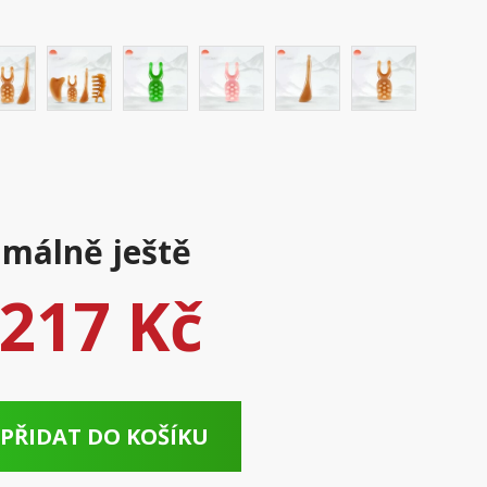
málně ještě
217 Kč
PŘIDAT DO KOŠÍKU