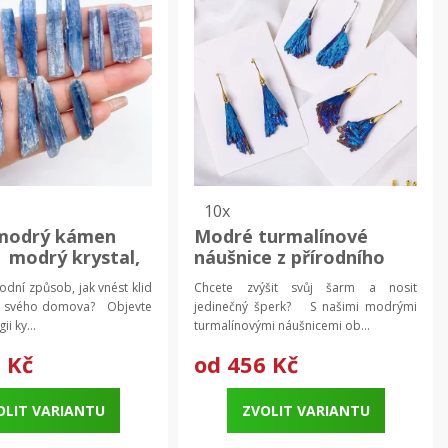
10x
 modrý kámen
Modré turmalínové
| modrý krystal,
náušnice z přírodního
zující kámen
krystalu | originální
odní způsob, jak vnést klid
Chcete zvýšit svůj šarm a nosit
dárek pro ženy, šperky s
do svého domova? Objevte
jedinečný šperk? S našimi modrými
krystaly
ii ky...
turmalínovými náušnicemi ob...
 Kč
od
456 Kč
OLIT VARIANTU
ZVOLIT VARIANTU