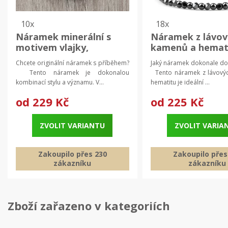
10x
18x
Náramek minerální s
Náramek z lávov
motivem vlajky,
kamenů a hemat
trikolora z přírodního
pánský náramek
Chcete originální náramek s příběhem?
Jaký náramek dokonale dol
kamene | dárek pro
dámský nárame
Tento náramek je dokonalou
Tento náramek z lávový
muže, dárek pro ženy
kombinací stylu a významu. V...
hematitu je ideální ...
od
229 Kč
od
225 Kč
ZVOLIT VARIANTU
ZVOLIT VARIA
Zakoupilo přes 230
Zakoupilo přes
zákazníku
zákazníku
Zboží zařazeno v kategoriích