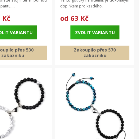
aťte svůj interiér pomocí
Tento gotický náhrdelník je dokonalým
atitu, ...
doplňkem pro každého...
 Kč
od
63 Kč
OLIT VARIANTU
ZVOLIT VARIANTU
oupilo přes 530
Zakoupilo přes 570
zákazníku
zákazníku