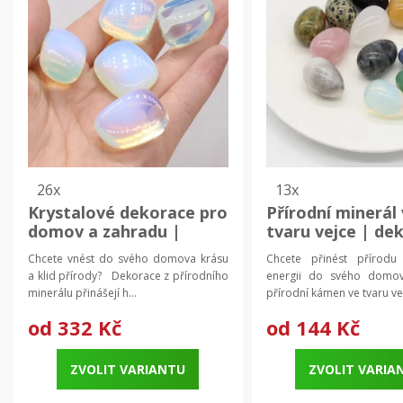
26x
13x
Krystalové dekorace pro
Přírodní minerál
domov a zahradu |
tvaru vejce | de
přírodní minerál, domácí
domů | harmoniz
Chcete vnést do svého domova krásu
Chcete přinést přírodu 
dekor
krystal
a klid přírody? Dekorace z přírodního
energii do svého dom
minerálu přinášejí h...
přírodní kámen ve tvaru vel
od
332 Kč
od
144 Kč
ZVOLIT VARIANTU
ZVOLIT VARIA