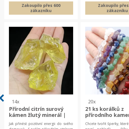
Zakoupilo přes 600
Zakoupilo přes
zákazníku
zákazníku
14x
20x
Přírodní citrín surový
21 ks korálků z
kámen žlutý minerál |
přírodního kame
kámen, domácí
hvězdičkového t
Jak přinést pozitivní energii do svého
Chcete tvořit šperky, kte
dekorace
korálky pro výro