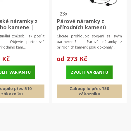
23x
ské náramky z
Párové náramky z
ího kamene |
přírodních kamenů |
ický náramek,
náramky pro páry,
inální způsob, jak posílit
Chcete prohloubit spojení se svým
 lásky
magnetické náramky
? Objevte partnerské
partnerem? Párové náramky z
řírodního kam...
přírodních kamenů jsou dokonalý...
 Kč
od
273 Kč
OLIT VARIANTU
ZVOLIT VARIANTU
oupilo přes 510
Zakoupilo přes 750
zákazníku
zákazníku