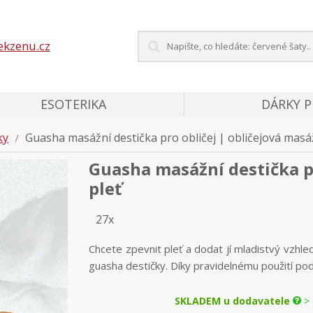
ekzenu.cz
ESOTERIKA
DÁRKY 
ky
Guasha masážní destička pro obličej | obličejová masáž
Guasha masážní destička pr
pleť
27x
Chcete zpevnit pleť a dodat jí mladistvý vzhl
guasha destičky. Díky pravidelnému použití pod
SKLADEM u dodavatele
> 