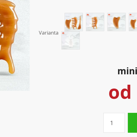
Varianta
mini
od
Množství