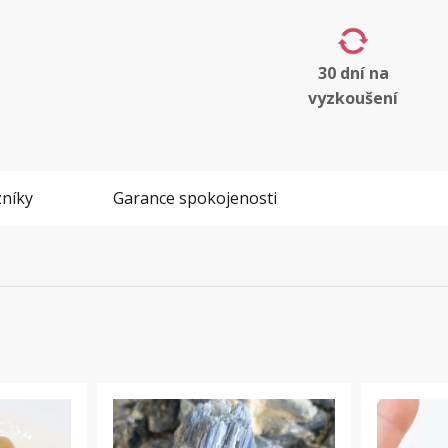
30 dní na
vyzkoušení
níky
Garance spokojenosti