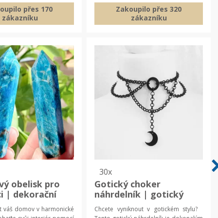
oupilo přes 170
Zakoupilo přes 320
zákazníku
zákazníku
30x
vý obelisk pro
Gotický choker
i | dekorační
náhrdelník | gotický
minerální
náhrdelník, měsíční
t váš domov v harmonické
Chcete vyniknout v gotickém stylu?
choker