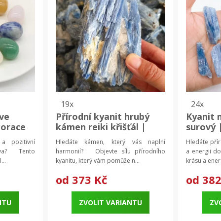
19x
24x
 ve
Přírodní kyanit hrubý
Kyanit
korace
kámen reiki křišťál |
surový 
ační
harmonizující minerály,
harmoni
a pozitivní
Hledáte kámen, který vás naplní
Hledáte přír
spirituální dárek
ova? Tento
harmonií? Objevte sílu přírodního
a energii 
...
kyanitu, který vám pomůže n...
krásu a energ
od
373 Kč
od
382
NTU
ZVOLIT VARIANTU
ZV