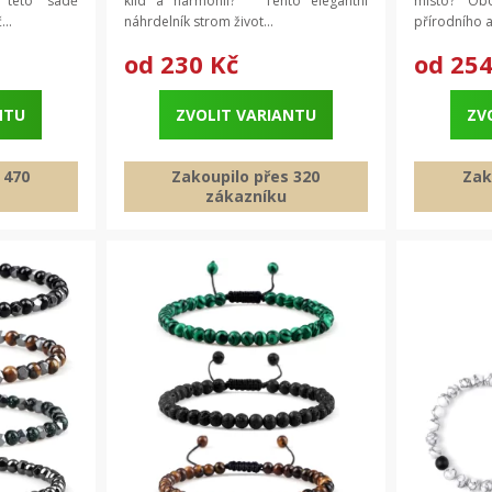
této sadě
klid a harmonii? Tento elegantní
místo? Oboh
..
náhrdelník strom život...
přírodního ap
od
230 Kč
od
254
NTU
ZVOLIT VARIANTU
ZV
 470
Zakoupilo přes 320
Zak
zákazníku