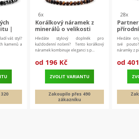
6x
28x
ých
Korálkový náramek z
Partner
itu |
minerálů o velikosti
přírodn
,
4mm | pletený náramek,
magnet
adí váš styl?
Hledáte stylový doplněk pro
Hledáte orig
k
stylový náramek
náramek
ch kamenů a
každodenní nošení? Tento korálkový
své pouto
náramek kombinuje eleganci s p...
náramky z p
od
196 Kč
od
401
NTU
ZVOLIT VARIANTU
ZV
 320
Zakoupilo přes 490
Zak
zákazníku