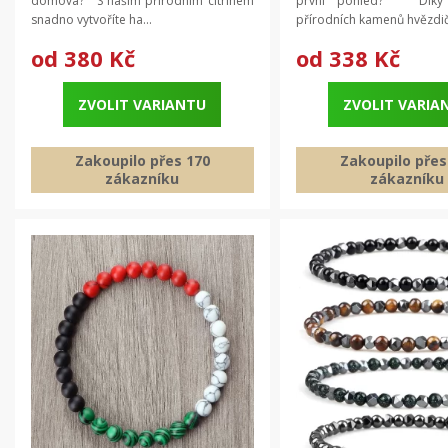
domova? S naším přírodním citrínem
první pohled? Díky 
šperků
snadno vytvoříte ha...
přírodních kamenů hvězdič.
od
380 Kč
od
338 Kč
ZVOLIT VARIANTU
ZVOLIT VARIA
Zakoupilo přes 170
Zakoupilo přes
zákazníku
zákazníku