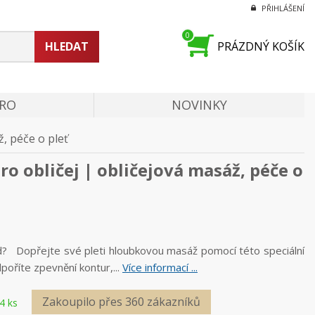
PŘIHLÁŠENÍ
0
HLEDAT
PRÁZDNÝ KOŠÍK
PRO
NOVINKY
, péče o pleť
o obličej | obličejová masáž, péče o
ed? Dopřejte své pleti hloubkovou masáž pomocí této speciální
poříte zpevnění kontur,...
Více informací ...
Zakoupilo přes 360 zákazníků
4 ks