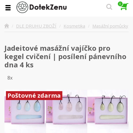
0
Masážní pomůcky
DLE DRUHU ZBOŽÍ
Kosmetika
Jadeitové masážní vajíčko pro
kegel cvičení | posílení pánevního
dna 4 ks
8x
Poštovné zdarma