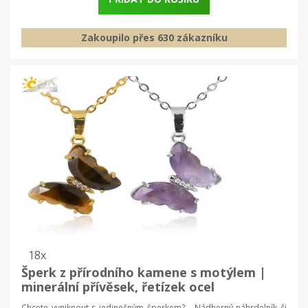
Zakoupilo přes 630 zákazníku
18x
Šperk z přírodního kamene s motýlem |
minerální přívěsek, řetízek ocel
Chcete vyniknout s jedinečným šperkem? Nádherný náhrdelník či