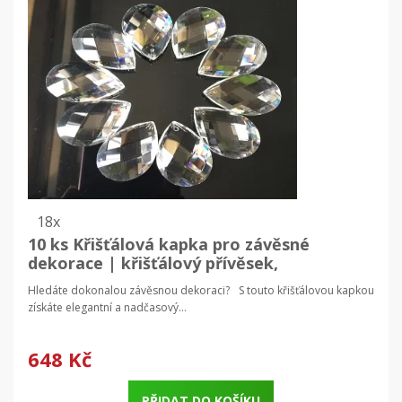
18x
10 ks Křišťálová kapka pro závěsné
dekorace | křišťálový přívěsek,
dekorativní sklo
Hledáte dokonalou závěsnou dekoraci? S touto křišťálovou kapkou
získáte elegantní a nadčasový...
648 Kč
PŘIDAT DO KOŠÍKU