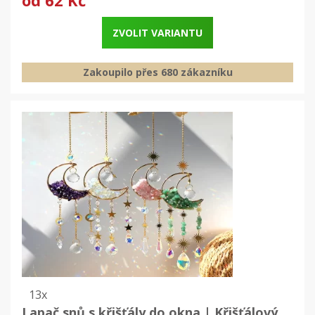
ZVOLIT VARIANTU
Zakoupilo přes 680 zákazníku
13x
Lapač snů s křišťály do okna | Křišťálový