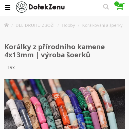
0
Korálkování a šperky
DLE DRUHU ZBOŽÍ
Hobby
Korálky z přírodního kamene
4x13mm | výroba šoerků
19x