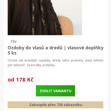
19x
Ozdoby do vlasů a dredů | vlasové doplňky
5 ks
Chcete mít krásnější copánky, dredy nebo prameny vlasů během
pár sekund? Se korálky, prstýnky...
od
178 Kč
ZVOLIT VARIANTU
Zakoupilo přes 720 zákazníku