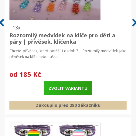
13x
Roztomilý medvídek na klíče pro děti a
páry | přívěsek, klíčenka
Chcete přívěsek, který potěší i ozdobí? Roztomilý medvídek jako
přívěsek na klíče nebo tašku ...
od
185 Kč
ZVOLIT VARIANTU
Zakoupilo přes 280 zákazníku