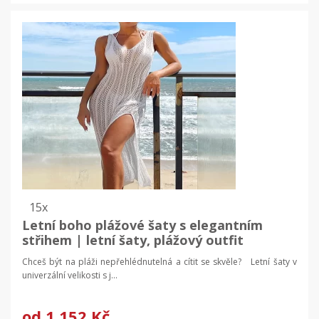
15x
Letní boho plážové šaty s elegantním
střihem | letní šaty, plážový outfit
Chceš být na pláži nepřehlédnutelná a cítit se skvěle? Letní šaty v
univerzální velikosti s j...
od
1 152 Kč