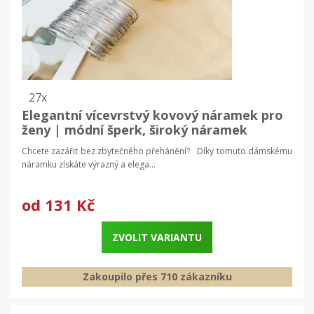
27x
Elegantní vícevrstvý kovový náramek pro
ženy | módní šperk, široký náramek
Chcete zazářit bez zbytečného přehánění? Díky tomuto dámskému
náramku získáte výrazný a elega...
od
131 Kč
ZVOLIT VARIANTU
Zakoupilo přes 710 zákazníku