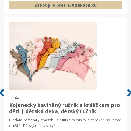
Zakoupilo přes 450 zákazníku
24x
Kojenecký bavlněný ručník s králíčkem pro
děti | dětská deka, dětský ručník
Hledáte roztomilý způsob, jak utišit miminko a zároveň ho jemně
osušit? Dětský ručník s plyšo...