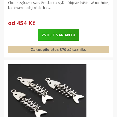
Chcete zvýraznit svou ženskost a styl? Objevte květinové náušnice,
které vám dodají nádech el...
od
454 Kč
ZVOLIT VARIANTU
Zakoupilo přes 370 zákazníku