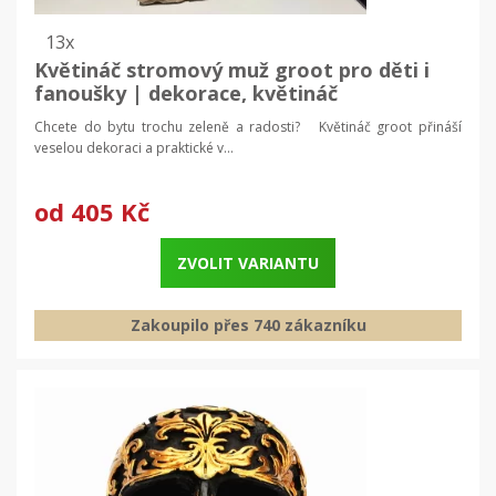
13x
Květináč stromový muž groot pro děti i
fanoušky | dekorace, květináč
Chcete do bytu trochu zeleně a radosti? Květináč groot přináší
veselou dekoraci a praktické v...
od
405 Kč
ZVOLIT VARIANTU
Zakoupilo přes 740 zákazníku