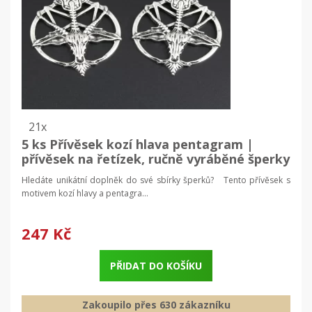
21x
5 ks Přívěsek kozí hlava pentagram |
přívěsek na řetízek, ručně vyráběné šperky
| satanistický šperk
Hledáte unikátní doplněk do své sbírky šperků? Tento přívěsek s
motivem kozí hlavy a pentagra...
247 Kč
PŘIDAT DO KOŠÍKU
Zakoupilo přes 630 zákazníku