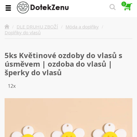
0
DLE DRUHU ZBOŽÍ
Móda a doplňky
Doplňky do vlasů
5ks Květinové ozdoby do vlasů s
úsměvem | ozdoba do vlasů |
šperky do vlasů
12x