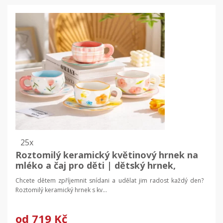
25x
Roztomilý keramický květinový hrnek na
mléko a čaj pro děti | dětský hrnek,
snídaňový hrnek
Chcete dětem zpříjemnit snídani a udělat jim radost každý den?
Roztomilý keramický hrnek s kv...
od
719 Kč