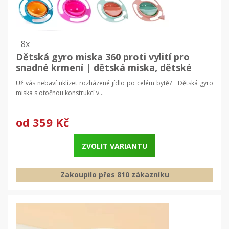
8x
Dětská gyro miska 360 proti vylití pro
snadné krmení | dětská miska, dětské
nádobí
Už vás nebaví uklízet rozházené jídlo po celém bytě? Dětská gyro
miska s otočnou konstrukcí v...
od
359 Kč
ZVOLIT VARIANTU
Zakoupilo přes 810 zákazníku