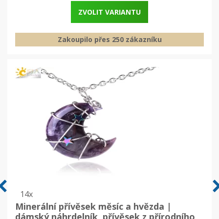
ZVOLIT VARIANTU
Zakoupilo přes 250 zákazníku
14x
Minerální přívěsek měsíc a hvězda |
dámský náhrdelník, přívěsek z přírodního