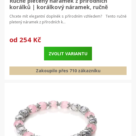
Ručně pletený náramek z přírodních
korálků | korálkový náramek, ručně
vyráběný šperk
Chcete mít elegantní doplněk s přírodním vzhledem? Tento ručně
pletený náramek z přírodních k...
od
254 Kč
ZVOLIT VARIANTU
Zakoupilo přes 710 zákazníku