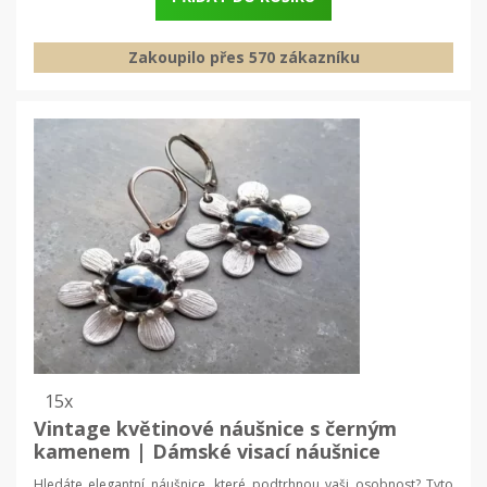
Zakoupilo přes 570 zákazníku
15x
Vintage květinové náušnice s černým
kamenem | Dámské visací náušnice
Hledáte elegantní náušnice, které podtrhnou vaši osobnost? Tyto