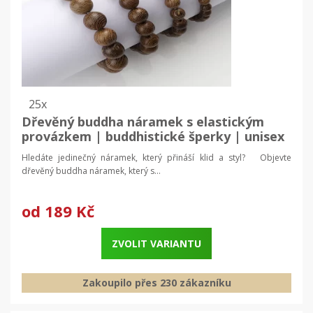
25x
Dřevěný buddha náramek s elastickým
provázkem | buddhistické šperky | unisex
náramek
Hledáte jedinečný náramek, který přináší klid a styl? Objevte
dřevěný buddha náramek, který s...
od
189 Kč
ZVOLIT VARIANTU
Zakoupilo přes 230 zákazníku