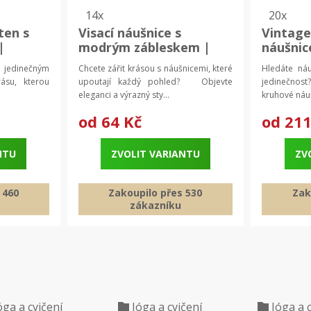
14x
20x
ten s
Visací náušnice s
Vintage
|
modrým zábleskem |
náušnic
visací šperky | modré
minimal
 jedinečným
Chcete zářit krásou s náušnicemi, které
Hledáte náu
n
náušnice
dámské
su, kterou
upoutají každý pohled? Objevte
jedinečno
eleganci a výrazný sty...
kruhové náuš
od
64 Kč
od
211
NTU
ZVOLIT VARIANTU
ZV
 460
Zakoupilo přes 530
Zak
zákazníku
óga a cvičení
Jóga a cvičení
Jóga a 