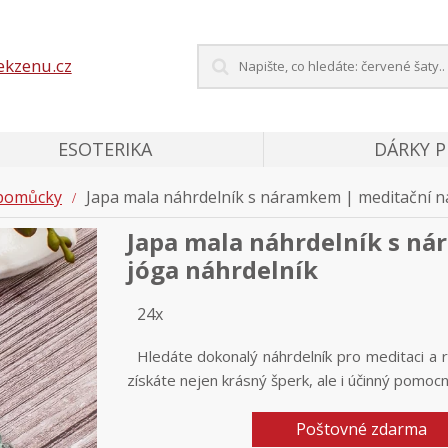
ekzenu.cz
ESOTERIKA
DÁRKY 
 pomůcky
Japa mala náhrdelník s náramkem | meditační ná
Japa mala náhrdelník s ná
jóga náhrdelník
24x
Hledáte dokonalý náhrdelník pro meditaci a 
získáte nejen krásný šperk, ale i účinný pomocní
Poštovné zdarma