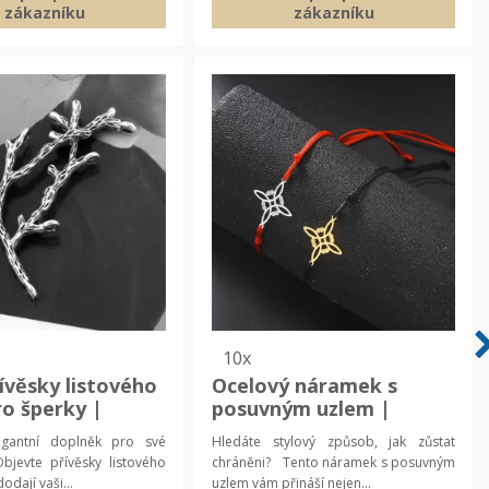
zákazníku
zákazníku
10x
řívěsky listového
Ocelový náramek s
ro šperky |
posuvným uzlem |
vé komponenty |
dámský náramek |
egantní doplněk pro své
Hledáte stylový způsob, jak zůstat
de šperky |
ochranný amulet
jevte přívěsky listového
chráněni? Tento náramek s posuvným
ent větev
dodají vaši...
uzlem vám přináší nejen...