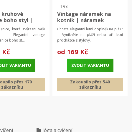
19x
 kruhové
Vintage náramek na
e boho styl |
kotník | náramek
istické šperky,
dámský, letní náramky
šnice, které zvýrazní vaši
Chcete elegantní letní doplněk na pláž?
 náušnice
st? Elegantní vintage
Vynikněte na pláži nebo při letní
nice boho st...
procházce s stylový...
 Kč
od
169 Kč
OLIT VARIANTU
ZVOLIT VARIANTU
oupilo přes 170
Zakoupilo přes 540
zákazníku
zákazníku
cvičení
Jóga a cvičení