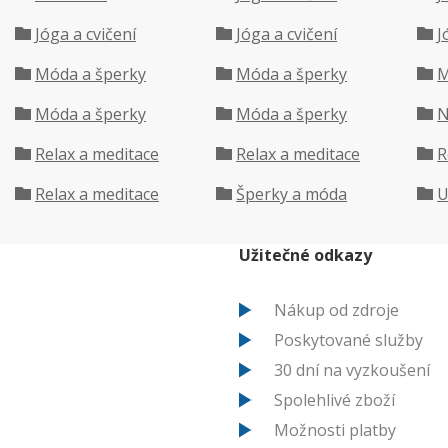
Jóga a cvičení
Jóga a cvičení
J
Móda a šperky
Móda a šperky
M
Móda a šperky
Móda a šperky
N
Relax a meditace
Relax a meditace
R
Relax a meditace
Šperky a móda
U
Užitečné odkazy
Nákup od zdroje
Poskytované služby
30 dní na vyzkoušení
Spolehlivé zboží
Možnosti platby