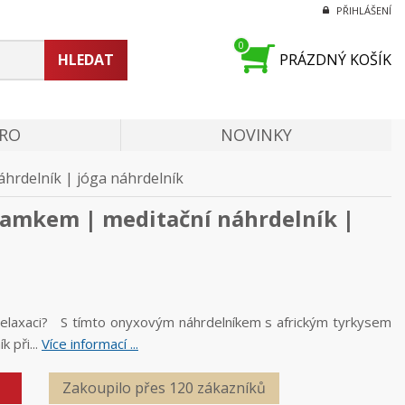
PŘIHLÁŠENÍ
0
HLEDAT
PRÁZDNÝ KOŠÍK
PRO
NOVINKY
hrdelník | jóga náhrdelník
ramkem | meditační náhrdelník |
relaxaci? S tímto onyxovým náhrdelníkem s africkým tyrkysem
k při...
Více informací ...
Zakoupilo přes 120 zákazníků