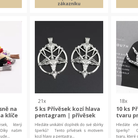
zákazníku
21x
18x
sně na
5 ks Přívěsek kozí hlava
10 ks P
a klíče
pentagram | přívěsek
tvaru p
bu
na řetízek, ručně
šperko
ěsek, který
Hledáte unikátní doplněk do své sbírky
Hledáte el
vyráběné šperky |
handma
Díky našim
šperků? Tento přívěsek s motivem
šperky? Ob
satanistický šperk
kompon
ude...
kozí hlavy a pentagra...
tvaru, které 