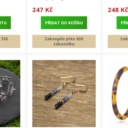
247 Kč
248 K
NTU
PŘIDAT DO KOŠÍKU
PŘI
 730
Zakoupilo přes 630
Zak
zákazníku