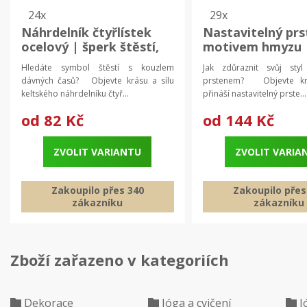
24x
29x
Náhrdelník čtyřlístek
Nastavitelný prs
ocelový | šperk štěstí,
motivem hmyzu 
keltský amulet
dámský prsten |
Hledáte symbol štěstí s kouzlem
Jak zdůraznit svůj styl
designový prste
dávných časů? Objevte krásu a sílu
prstenem? Objevte krá
keltského náhrdelníku čtyř...
přináší nastavitelný prste...
od
82 Kč
od
144 Kč
ZVOLIT VARIANTU
ZVOLIT VARIA
Zakoupilo přes 340
Zakoupilo přes
zákazníku
zákazníku
Zboží zařazeno v kategoriích
Dekorace
Jóga a cvičení
J