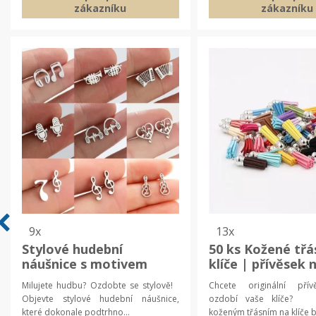
zákazníku
zákazníku
9x
13x
Stylové hudební
50 ks Kožené třá
náušnice s motivem
klíče | přívěsek n
nástrojů | dámské
| třásně na výro
Milujete hudbu? Ozdobte se stylově!
Chcete originální přív
náušnice, hudební dárek
šperků
Objevte stylové hudební náušnice,
ozdobí vaše klíče? 
které dokonale podtrhno...
koženým třásním na klíče b