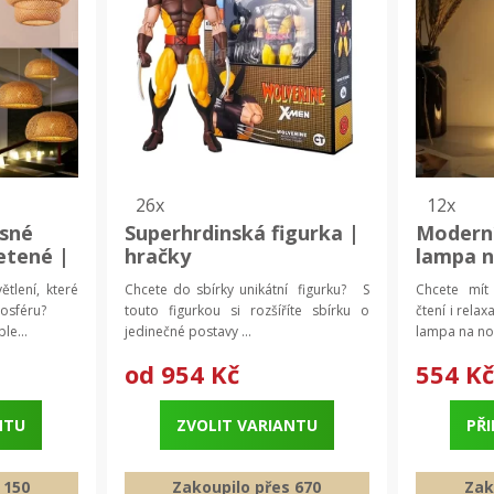
26x
12x
sné
Superhrdinská figurka |
Moderní
letené |
hračky
lampa n
stolní 
tlení, které
Chcete do sbírky unikátní figurku? S
Chcete mít 
dekorat
tmosféru?
touto figurkou si rozšíříte sbírku o
čtení i rela
le...
jedinečné postavy ...
lampa na noč
od
954 Kč
554 K
NTU
ZVOLIT VARIANTU
PŘI
 150
Zakoupilo přes 670
Zak