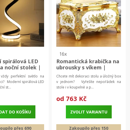
16x
 spirálová LED
Romantická krabička na
a noční stolek |
ubrousky s víkem |
lampa,
úložný box, dekorace
vždy perfektní světlo na
Chcete mít dekoraci stolu a úložný box
ivní osvětlení
xaci? Moderní spirálová LED
v jednom? Vyřešíte nepořádek na
ní st...
stole i v koupelně a p...
č
od
763 Kč
DAT DO KOŠÍKU
ZVOLIT VARIANTU
oupilo přes 690
Zakoupilo přes 150