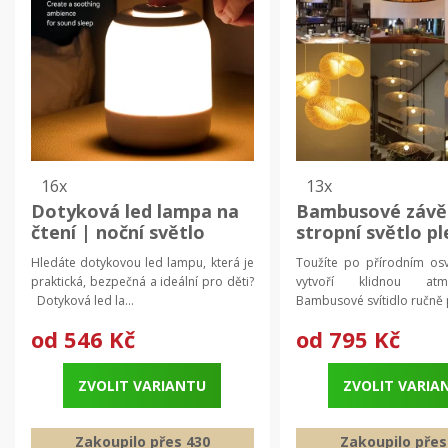
16x
13x
Dotyková led lampa na
Bambusové závě
čtení | noční světlo
stropní světlo p
svítidlo
Hledáte dotykovou led lampu, která je
Toužíte po přírodním osvě
praktická, bezpečná a ideální pro děti?
vytvoří klidnou a
Dotyková led la...
Bambusové svítidlo ručně p
od
546 Kč
od
795 Kč
ZVOLIT VARIANTU
ZVOLIT VARIA
Zakoupilo přes 430
Zakoupilo přes