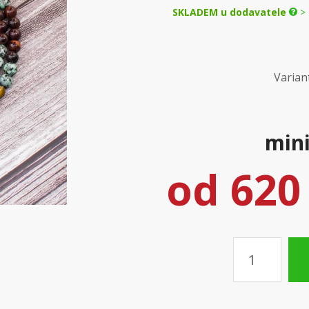
SKLADEM u dodavatele
> 
Varian
mini
od
620
Množství