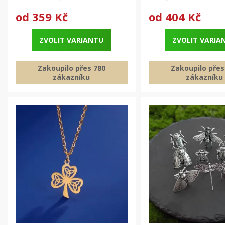
od
359 Kč
od
404 Kč
ZVOLIT VARIANTU
ZVOLIT VARIA
Zakoupilo přes 780
Zakoupilo přes
zákazníku
zákazníku