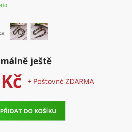
4 ks
ta
málně ještě
 Kč
+ Poštovné ZDARMA
PŘIDAT DO KOŠÍKU