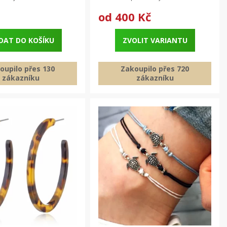
č
od
400 Kč
DAT DO KOŠÍKU
ZVOLIT VARIANTU
oupilo přes 130
Zakoupilo přes 720
zákazníku
zákazníku