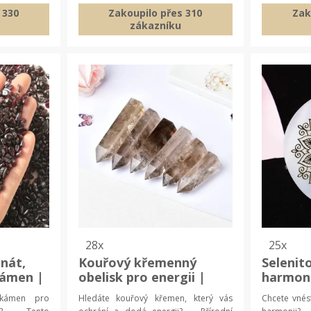
 330
Zakoupilo přes 310
Zak
zákazníku
28x
25x
nát,
Kouřový křemenný
Selenit
kámen |
obelisk pro energii |
harmoni
přírodní křišťál,
feng sh
kámen pro
Hledáte kouřový křemen, který vás
Chcete vnés
n
meditační kámen
harmoni