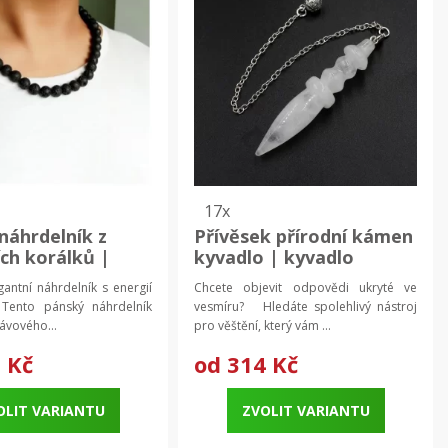
17x
náhrdelník z
Přívěsek přírodní kámen
ích korálků |
kyvadlo | kyvadlo
vý náhrdelník,
esoterika, krystal
antní náhrdelník s energií
Chcete objevit odpovědi ukryté ve
pro muže
přívěsek
ento pánský náhrdelník
vesmíru? Hledáte spolehlivý nástroj
lávového...
pro věštění, který vám ...
 Kč
od
314 Kč
OLIT VARIANTU
ZVOLIT VARIANTU