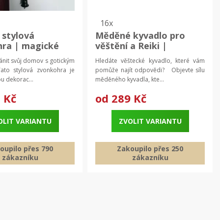
16x
 stylová
Měděné kyvadlo pro
ra | magické
věštění a Reiki |
| harmonizující
věštecké kyvadlo
ánit svůj domov s gotickým
Hledáte věštecké kyvadlo, které vám
hra
to stylová zvonkohra je
pomůže najít odpovědi? Objevte sílu
u dekorac...
měděného kyvadla, kte...
 Kč
od
289 Kč
OLIT VARIANTU
ZVOLIT VARIANTU
oupilo přes 790
Zakoupilo přes 250
zákazníku
zákazníku