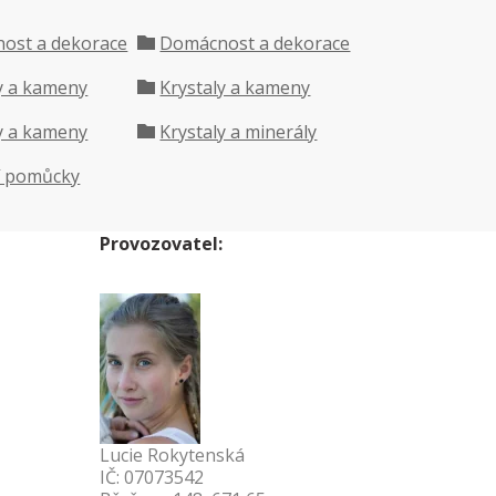
ost a dekorace
Domácnost a dekorace
y a kameny
Krystaly a kameny
y a kameny
Krystaly a minerály
í pomůcky
Provozovatel:
Lucie Rokytenská
IČ: 07073542