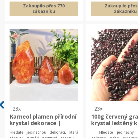
Zakoupilo přes 770
Zakoupilo přes
zákazníku
zákazníku
23x
23x
Karneol plamen přírodní
100g červený gra
krystal dekorace |
krystal leštěný 
krystal, dekorace
přírodní minerál,
Hledáte jedinečnou dekoraci, která
Hledáte jedinečný 
dekorační káme