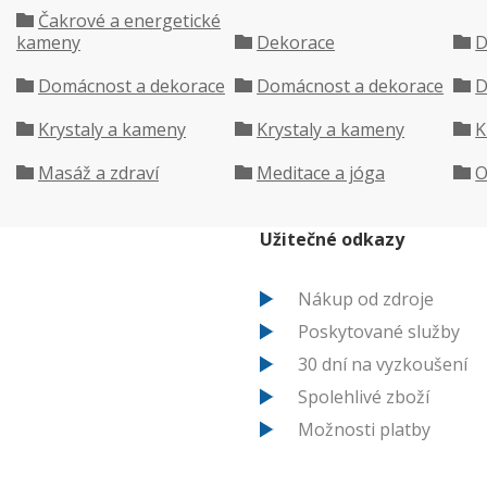
Čakrové a energetické
kameny
Dekorace
D
Domácnost a dekorace
Domácnost a dekorace
D
Krystaly a kameny
Krystaly a kameny
K
Masáž a zdraví
Meditace a jóga
O
Užitečné odkazy
Nákup od zdroje
Poskytované služby
30 dní na vyzkoušení
Spolehlivé zboží
Možnosti platby