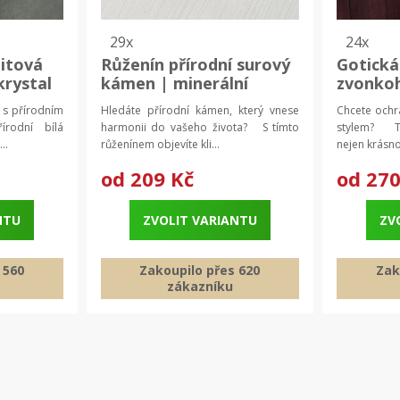
29x
24x
nitová
Růženín přírodní surový
Gotická
krystal
kámen | minerální
zvonkoh
l,
kámen | růžový křemen
zvonky 
 s přírodním
Hledáte přírodní kámen, který vnese
Chcete ochr
zvonko
odní bílá
harmonii do vašeho života? S tímto
stylem? Ta
..
růženínem objevíte kli...
nejen krásno
od
209 Kč
od
270
NTU
ZVOLIT VARIANTU
ZV
 560
Zakoupilo přes 620
Zak
zákazníku