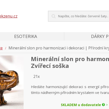
ekzenu.cz
ESOTERIKA
DÁRKY 
ce
Minerální slon pro harmonizaci i dekoraci | Přírodní kry
Minerální slon pro harmoniz
Zvířecí soška
21x
Hledáte harmonizující dekoraci s energií p
tímto nádherným přírodním krystalem ve tvaru sl
SKLADEM u dodavatele
> 