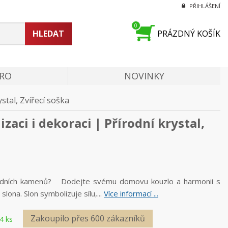
PŘIHLÁŠENÍ
0
HLEDAT
PRÁZDNÝ KOŠÍK
PRO
NOVINKY
stal, Zvířecí soška
aci i dekoraci | Přírodní krystal,
řírodních kamenů? Dodejte svému domovu kouzlo a harmonii s
ona. Slon symbolizuje sílu,...
Více informací ...
Zakoupilo přes 600 zákazníků
4 ks