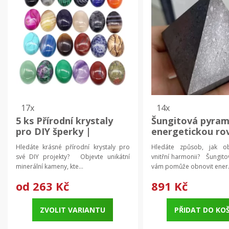
17x
14x
5 ks Přírodní krystaly
Šungitová pyram
pro DIY šperky |
energetickou ro
minerální kameny,
| šungitová pyr
Hledáte krásné přírodní krystaly pro
Hledáte způsob, jak o
ploché korálky, oválné
své DIY projekty? Objevte unikátní
vnitřní harmonii? Šungit
minerály
minerální kameny, kte...
vám pomůže obnovit ener.
od
263 Kč
891 Kč
ZVOLIT VARIANTU
PŘIDAT DO KO