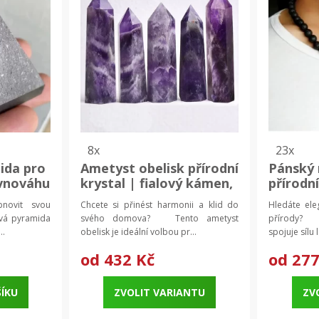
8x
23x
ida pro
Ametyst obelisk přírodní
Pánský 
vnováhu
krystal | fialový kámen,
přírodn
amida
dekorace obelisk
korálko
bnovit svou
Chcete si přinést harmonii a klid do
Hledáte eleg
šperky 
ová pyramida
svého domova? Tento ametyst
přírody? T
..
obelisk je ideální volbou pr...
spojuje sílu 
od
432 Kč
od
277
ŠÍKU
ZVOLIT VARIANTU
ZV