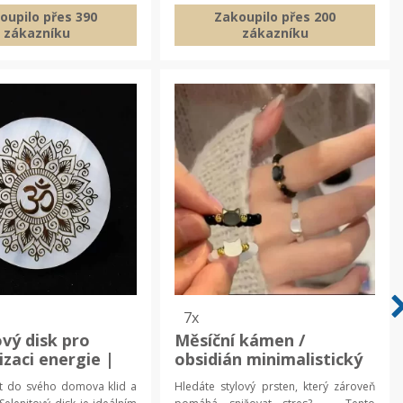
oupilo přes 390
Zakoupilo přes 200
zákazníku
zákazníku
7x
ový disk pro
Měsíční kámen /
zaci energie |
obsidián minimalistický
ui kámen,
prsten s motivem kočky
t do svého domova klid a
Hledáte stylový prsten, který zároveň
zující dekorace
| unisex prsten, kočičí