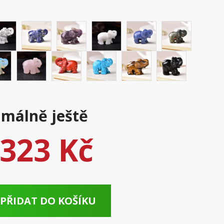
málně ještě
323 Kč
PŘIDAT DO KOŠÍKU