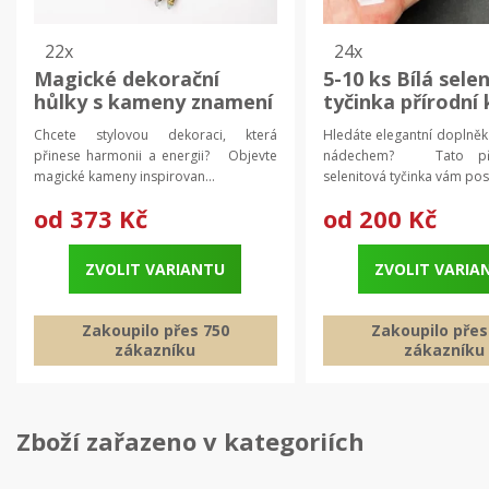
22x
24x
Magické dekorační
5-10 ks Bílá sele
hůlky s kameny znamení
tyčinka přírodní 
zvěrokruhu | dekorace
| přírodní minerá
Chcete stylovou dekoraci, která
Hledáte elegantní doplněk
domova | elegantní
selenitová hůlka
přinese harmonii a energii? Objevte
nádechem? Tato přír
dárek
magické kameny inspirovan...
selenitová tyčinka vám pos.
od
373 Kč
od
200 Kč
ZVOLIT VARIANTU
ZVOLIT VARIA
Zakoupilo přes 750
Zakoupilo přes
zákazníku
zákazníku
Zboží zařazeno v kategoriích