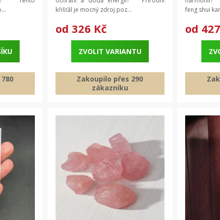
aci? Tento
ochrání a dodá energii? Přírodní
harmonii? S
...
křišťál je mocný zdroj poz...
feng shui ka
od
326 Kč
od
427
ŠÍKU
ZVOLIT VARIANTU
ZV
 780
Zakoupilo přes 290
Zak
zákazníku