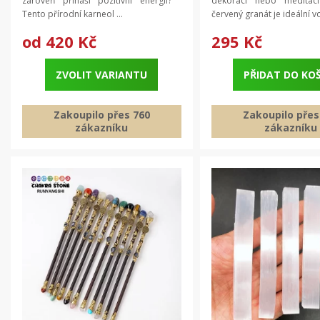
zároveň přináší pozitivní energii?
dekoraci nebo medit
Tento přírodní karneol ...
červený granát je ideální vo
od
420 Kč
295 Kč
ZVOLIT VARIANTU
PŘIDAT DO KO
Zakoupilo přes 760
Zakoupilo přes
zákazníku
zákazníku