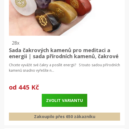
28x
Sada čakrových kamenů pro meditaci a
energii | sada přírodních kamenů, čakrové
kameny
Chcete vyvážit své čakry a posílit energii? S touto sadou přírodních
kamenů snadno vyřešíte n...
od
445 Kč
ZVOLIT VARIANTU
Zakoupilo přes 650 zákazníku