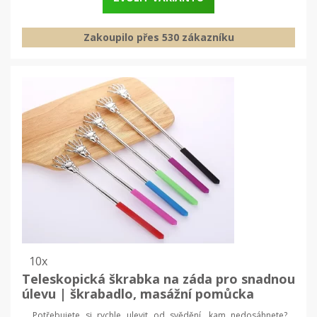
Zakoupilo přes 530 zákazníku
10x
Teleskopická škrabka na záda pro snadnou
úlevu | škrabadlo, masážní pomůcka
Potřebujete si rychle ulevit od svědění, kam nedosáhnete?