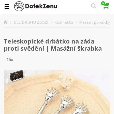
0
Masážní pomůcky
DLE DRUHU ZBOŽÍ
Kosmetika
Teleskopické drbátko na záda
proti svědění | Masážní škrabka
16x