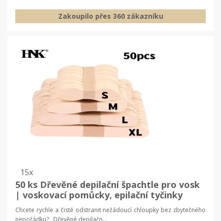
Zakoupilo přes 360 zákazníku
15x
50 ks Dřevěné depilační špachtle pro vosk
| voskovací pomůcky, epilační tyčinky
Chcete rychle a čistě odstranit nežádoucí chloupky bez zbytečného
nepořádku? Dřevěné depilačn...