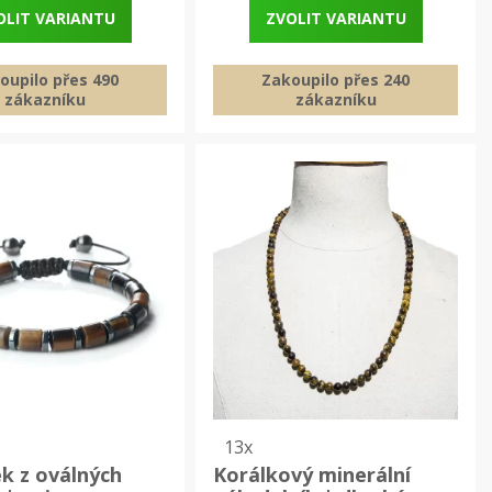
OLIT VARIANTU
ZVOLIT VARIANTU
oupilo přes 490
Zakoupilo přes 240
zákazníku
zákazníku
13x
k z oválných
Korálkový minerální