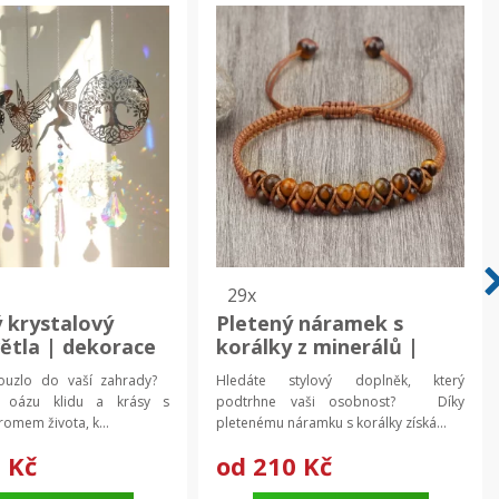
29x
 krystalový
Pletený náramek s
větla | dekorace
korálky z minerálů |
adu | venkovní
korálkový náramek,
kouzlo do vaší zahrady?
Hledáte stylový doplněk, který
ce
módní šperk
i oázu klidu a krásy s
podtrhne vaši osobnost? Díky
omem života, k...
pletenému náramku s korálky získá...
 Kč
od
210 Kč