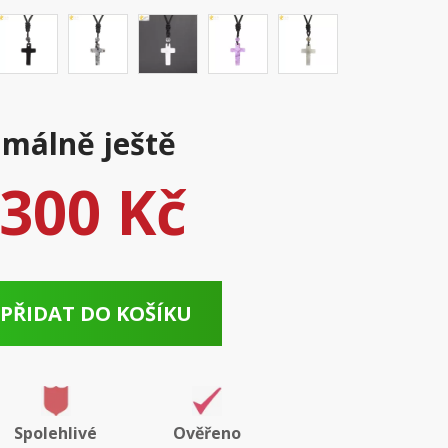
málně ještě
300 Kč
PŘIDAT DO KOŠÍKU
Spolehlivé
Ověřeno