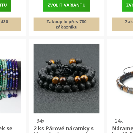
NTU
ZVOLIT VARIANTU
ZV
 430
Zakoupilo přes 780
Zak
zákazníku
34x
24x
ek se
2 ks Párové náramky s
Nárame