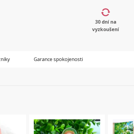
30 dní na
vyzkoušení
níky
Garance spokojenosti