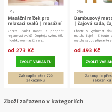
9x
26x
Masážní míček pro
Bambusový matc
relaxaci svalů | masážní
| čajová sada, ča
pomůcka, fasciální
příslušenství
Chcete uvolnit napětí a podpořit
Chcete si vychutnat dok
míček
regeneraci svalů? Dopřejte svému tělu
matcha čaje? S touto 
hloubkovou masáž a ule...
matcha sadou připravíte au
od
273 Kč
od
493 Kč
ZVOLIT VARIANTU
ZVOLIT VARIA
Zakoupilo přes 720
Zakoupilo přes
zákazníku
zákazníku
Zboží zařazeno v kategoriích