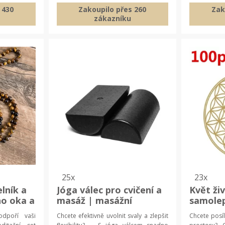
 430
Zakoupilo přes 260
Zak
zákazníku
25x
23x
lník a
Jóga válec pro cvičení a
Květ ži
ho oka a
masáž | masážní
samolep
a
pomůcky
posvátn
odpoří vaši
Chcete efektivně uvolnit svaly a zlepšit
Chcete posíl
perky
energe