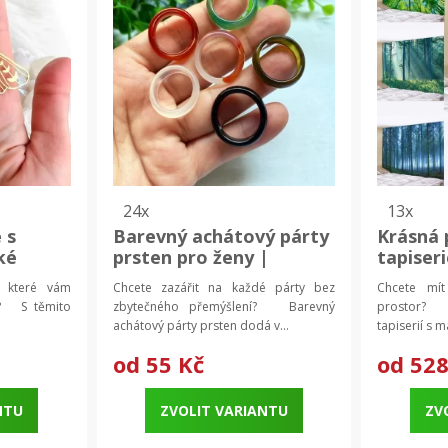
24x
13x
 s
Barevný achátový párty
Krásná 
ké
prsten pro ženy |
tapiser
dámský šperk, módní
dekorac
, které vám
Chcete zazářit na každé párty bez
Chcete mít
prsten
dekora
st? S těmito
zbytečného přemýšlení? Barevný
prostor? S
achátový párty prsten dodá v...
tapiserií s 
od
55 Kč
od
528
NTU
ZVOLIT VARIANTU
ZV