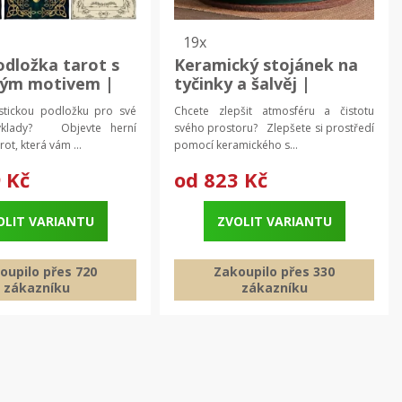
19x
odložka tarot s
Keramický stojánek na
kým motivem |
tyčinky a šalvěj |
odložka, látková
keramický držák,
stickou podložku pro své
Chcete zlepšit atmosféru a čistotu
ka
stojánek na kadidlo
výklady? Objevte herní
svého prostoru? Zlepšete si prostředí
ot, která vám ...
pomocí keramického s...
 Kč
od
823 Kč
OLIT VARIANTU
ZVOLIT VARIANTU
oupilo přes 720
Zakoupilo přes 330
zákazníku
zákazníku