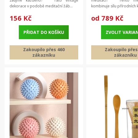
zaujme každého? Tato vintage
meditaci? Tento med
dekorace v podobě meditační žáb...
kombinuje sílu přírodních 
156 Kč
od
789 Kč
PŘIDAT DO KOŠÍKU
ZVOLIT VARIA
Zakoupilo přes 460
Zakoupilo přes
zákazníku
zákazníku