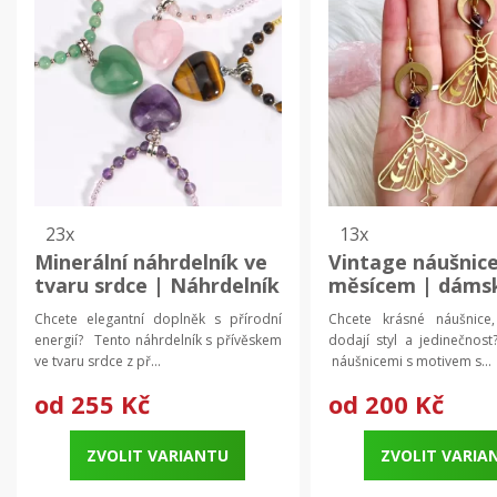
23x
13x
Minerální náhrdelník ve
Vintage náušnice
tvaru srdce | Náhrdelník
měsícem | dáms
pro ženy, skleněné
šperky 2 ks
Chcete elegantní doplněk s přírodní
Chcete krásné náušnice
korálky
energií? Tento náhrdelník s přívěskem
dodají styl a jedinečno
ve tvaru srdce z př...
náušnicemi s motivem s...
od
255 Kč
od
200 Kč
ZVOLIT VARIANTU
ZVOLIT VARIA