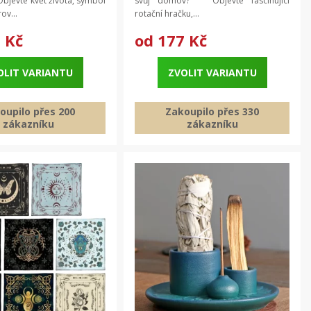
bjevte květ života, symbol
svůj domov? Objevte fascinující
ov...
rotační hračku,...
 Kč
od
177 Kč
OLIT VARIANTU
ZVOLIT VARIANTU
oupilo přes 200
Zakoupilo přes 330
zákazníku
zákazníku