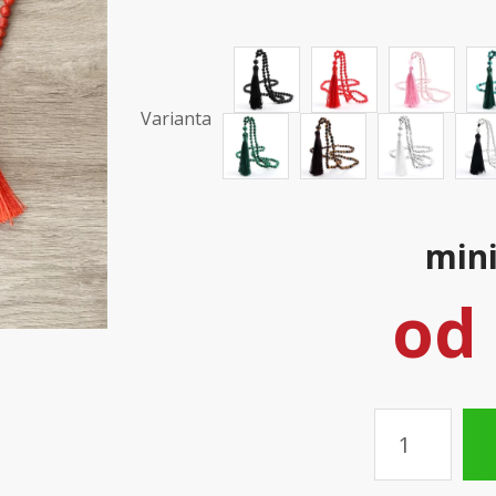
Varianta
mini
od
Množství