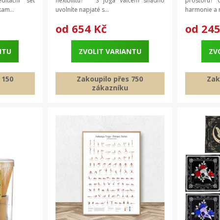
itační set
flexibilitu? S jóga válcem snadno
prostoru? O
100 ks
kam...
uvolníte napjaté s...
harmonie a r
od
654 Kč
od
245
NTU
ZVOLIT VARIANTU
ZV
 150
Zakoupilo přes 750
Zak
zákazníku