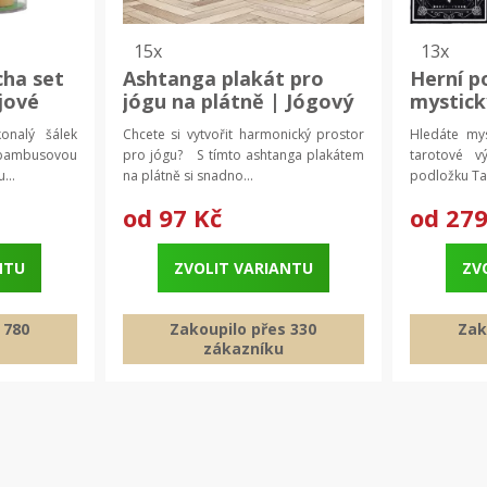
15x
13x
ha set
Ashtanga plakát pro
Herní p
jové
jógu na plátně | Jógový
mystic
tisk, dekorace jóga
herní p
onalý šálek
Chcete si vytvořit harmonický prostor
Hledáte my
podlož
bambusovou
pro jógu? S tímto ashtanga plakátem
tarotové 
...
na plátně si snadno...
podložku Tar
od
97 Kč
od
279
NTU
ZVOLIT VARIANTU
ZV
 780
Zakoupilo přes 330
Zak
zákazníku