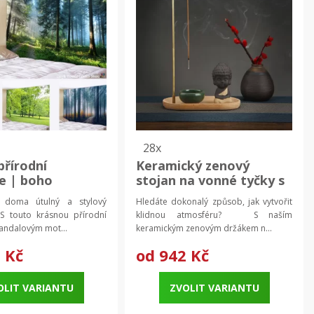
28x
přírodní
Keramický zenový
ie | boho
stojan na vonné tyčky s
e | přírodní
dřevěným táckem |
 doma útulný a stylový
Hledáte dokonalý způsob, jak vytvořit
ce
keramický držák
 touto krásnou přírodní
klidnou atmosféru? S naším
kadidla, dekorace
mandalovým mot...
keramickým zenovým držákem n...
 Kč
od
942 Kč
OLIT VARIANTU
ZVOLIT VARIANTU