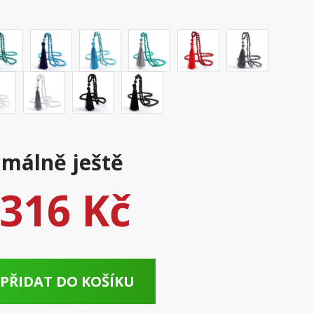
málně ještě
316 Kč
PŘIDAT DO KOŠÍKU