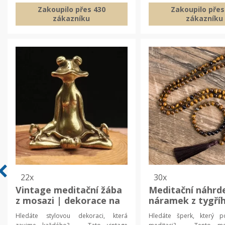
Zakoupilo přes 430
Zakoupilo přes
zákazníku
zákazníku
22x
30x
Vintage meditační žába
Meditační náhrde
z mosazi | dekorace na
náramek z tygří
stůl, retro figurka
onyxu | japa mal
Hledáte stylovou dekoraci, která
Hledáte šperk, který p
náramek, joga š