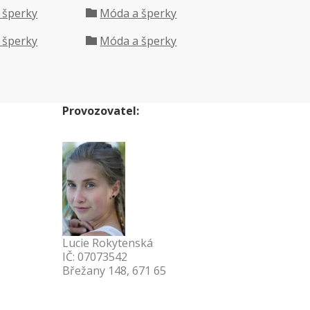
 šperky
Móda a šperky
 šperky
Móda a šperky
Provozovatel:
Lucie Rokytenská
IČ: 07073542
Břežany 148, 671 65