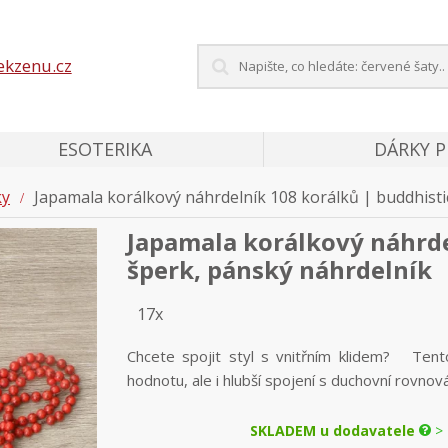
ekzenu.cz
ESOTERIKA
DÁRKY 
ky
Japamala korálkový náhrdelník 108 korálků | buddhisti
Japamala korálkový náhrde
šperk, pánský náhrdelník
17x
Chcete spojit styl s vnitřním klidem? Tento
hodnotu, ale i hlubší spojení s duchovní rovnová
SKLADEM u dodavatele
> 