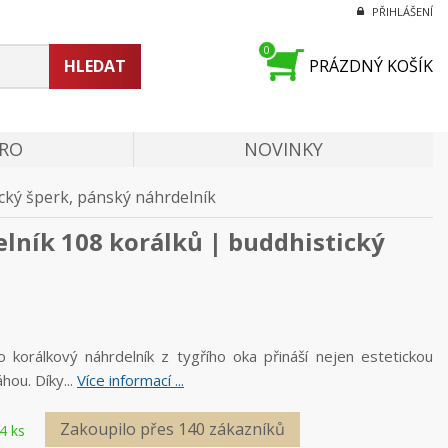
PŘIHLÁŠENÍ
0
HLEDAT
PRÁZDNÝ KOŠÍK
PRO
NOVINKY
cký šperk, pánský náhrdelník
lník 108 korálků | buddhistický
 korálkový náhrdelník z tygřího oka přináší nejen estetickou
hou. Díky...
Více informací ...
Zakoupilo přes 140 zákazníků
4 ks