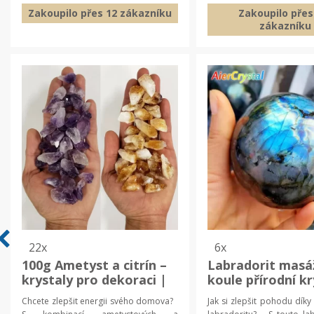
Zakoupilo přes 12 zákazníku
Zakoupilo přes
zákazníku
22x
6x
100g Ametyst a citrín –
Labradorit masá
krystaly pro dekoraci |
koule přírodní kr
harmonizující kameny |
přírodní kámen,
Chcete zlepšit energii svého domova?
Jak si zlepšit pohodu díky 
feng shui dekorace
dekorační koule