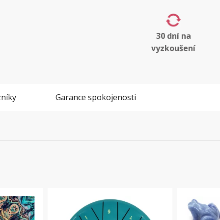
30 dní na
vyzkoušení
níky
Garance spokojenosti