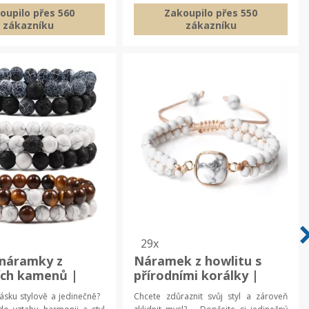
oupilo přes 560
Zakoupilo přes 550
zákazníku
zákazníku
29x
 náramky z
Náramek z howlitu s
ích kamenů |
přírodními korálky |
 náramky,
náramek z přírodních
 lásku stylově a jedinečně?
Chcete zdůraznit svůj styl a zároveň
 minerální
kamenů, korálkový