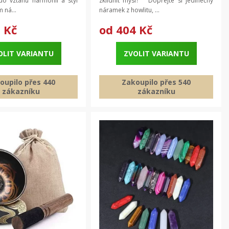
 do vztahu harmonii a styl
zklidnit mysl? Dopřejte si jedinečný
náramek
 ná...
náramek z howlitu, ...
 Kč
od
404 Kč
OLIT VARIANTU
ZVOLIT VARIANTU
oupilo přes 440
Zakoupilo přes 540
zákazníku
zákazníku