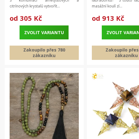
S kombinací ametystových a
labradoritu? S touto la
citrínových krystalů vytvořít...
masážní koulí zí...
od
305 Kč
od
913 Kč
ZVOLIT VARIANTU
ZVOLIT VARIA
Zakoupilo přes 780
Zakoupilo přes
zákazníku
zákazníku