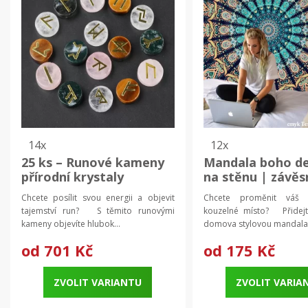
14x
12x
25 ks – Runové kameny
Mandala boho d
přírodní krystaly
na stěnu | závěs
energie | runová
koberec, psyched
Chcete posílit svou energii a objevit
Chcete proměnit váš i
abeceda, harmonizující
mandala
tajemství run? S těmito runovými
kouzelné místo? Přidej
kameny
kameny objevíte hlubok...
domova stylovou mandala 
od
701 Kč
od
175 Kč
ZVOLIT VARIANTU
ZVOLIT VARIA