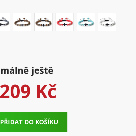
málně ještě
209 Kč
PŘIDAT DO KOŠÍKU