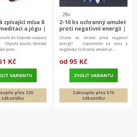
28x
 zpívající mísa 8
2-10 ks ochranný amulet
meditaci a jógu |
proti negativní energii |
 terapie,
magický kámen
onořit do hluboké relaxace
Chcete se chránit před negativní
ce
 Objevte kouzlo tibetské
energií? Zapomeňte na stres a
vám pom...
negativitu! Ochranný amulet pr...
61 Kč
od
95 Kč
OLIT VARIANTU
ZVOLIT VARIANTU
oupilo přes 320
Zakoupilo přes 570
zákazníku
zákazníku