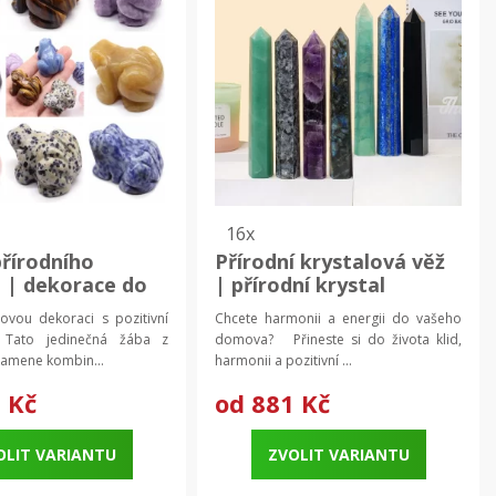
16x
přírodního
Přírodní krystalová věž
 | dekorace do
| přírodní krystal
harmonizující
lovou dekoraci s pozitivní
Chcete harmonii a energii do vašeho
Tato jedinečná žába z
domova? Přineste si do života klid,
kamene kombin...
harmonii a pozitivní ...
 Kč
od
881 Kč
OLIT VARIANTU
ZVOLIT VARIANTU