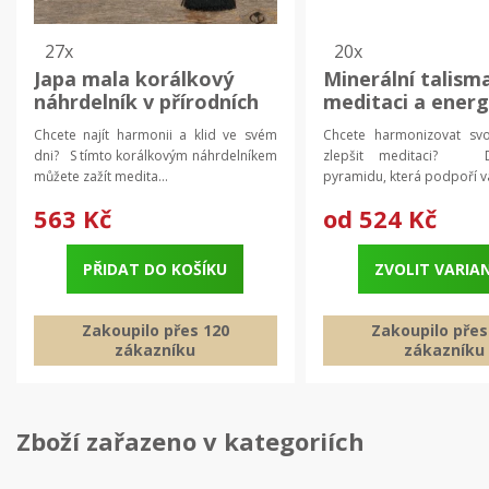
27x
20x
Japa mala korálkový
Minerální talism
náhrdelník v přírodních
meditaci a energi
barvách | modlitební
přírodní kameny,
Chcete najít harmonii a klid ve svém
Chcete harmonizovat svo
korále, mala náhrdelník
meditační pyram
dni? S tímto korálkovým náhrdelníkem
zlepšit meditaci? D
můžete zažít medita...
pyramidu, která podpoří va
563 Kč
od
524 Kč
PŘIDAT DO KOŠÍKU
ZVOLIT VARIA
Zakoupilo přes 120
Zakoupilo přes
zákazníku
zákazníku
Zboží zařazeno v kategoriích