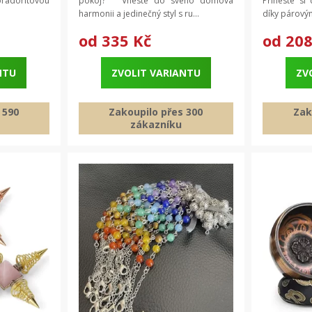
bradoritovou
pokoj? Vneste do svého domova
Přineste si
harmonii a jedinečný styl s ru...
díky párovým
od
335 Kč
od
208
NTU
ZVOLIT VARIANTU
ZV
 590
Zakoupilo přes 300
Zak
zákazníku