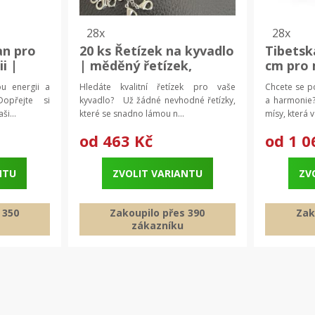
28x
28x
an pro
20 ks Řetízek na kyvadlo
Tibetská
i |
| měděný řetízek,
cm pro 
řetízek s karabinkou
zvuková
u energii a
Hledáte kvalitní řetízek pro vaše
Chcete se p
ida
medita
opřejte si
kyvadlo? Už žádné nevhodné řetízky,
a harmonie?
ši...
které se snadno lámou n...
mísy, která 
od
463 Kč
od
1 0
NTU
ZVOLIT VARIANTU
ZV
 350
Zakoupilo přes 390
Zak
zákazníku