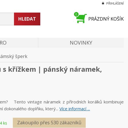
PŘIHLÁŠENÍ
0
HLEDAT
PRÁZDNÝ KOŠÍK
PRO
NOVINKY
dámský šperk
 s křížkem | pánský náramek,
mem? Tento vintage náramek z přírodních korálků kombinuje
í dokonalého doplňku, který...
Více informací ...
Zakoupilo přes 530 zákazníků
4 ks