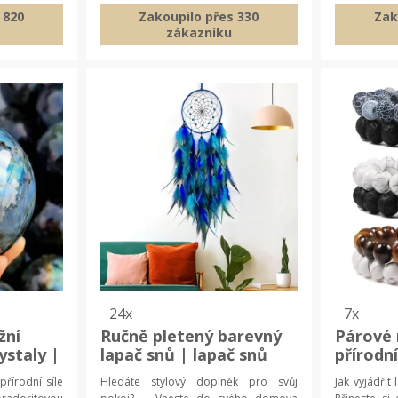
 820
Zakoupilo přes 330
Zak
zákazníku
24x
7x
žní
Ručně pletený barevný
Párové
ystaly |
lapač snů | lapač snů
přírodn
dekorace, kreativní
párové
přírodní síle
Hledáte stylový doplněk pro svůj
Jak vyjádřit
nástěnná dekorace
náramky