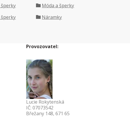
 šperky
Móda a šperky
 šperky
Náramky
Provozovatel:
Lucie Rokytenská
IČ: 07073542
Břežany 148, 671 65