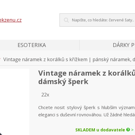
ekzenu.cz
ESOTERIKA
DÁRKY 
Vintage náramek z korálků s křížkem | pánský náramek, 
Vintage náramek z korálků
dámský šperk
22x
Chcete nosit stylový šperk s hlubším význa
eleganci s duševní rovnováhou. Už žádné hledán
SKLADEM u dodavatele
> 