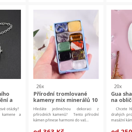
26x
20x
ního
Přírodní tromlované
Gua sh
ění a
kameny mix minerálů 10
na obli
erické
ks | domácí dekorace 10
pomůcka
 své otázky?
Hledáte jedinečnou dekoraci z
Chcete hla
ks
ho kamene a
přírodních kamenů? Tento přírodní
drahých pr
kámen přinese harmonii do vaš...
masážní káme
od
363 Kč
od
250