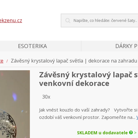
ekzenu.cz
ESOTERIKA
DÁRKY 
ce
Závěsný krystalový lapač světla | dekorace na zahradu
Závěsný krystalový lapač s
venkovní dekorace
30x
Jak vnést kouzlo do vaší zahrady? Vytvořte si
ozdobí váš venkovní prostor. Zapomeňte na...
SKLADEM u dodavatele
> 