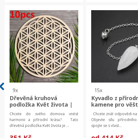
9x
15x
Dřevěná kruhová
Kyvadlo z přírod
podložka Květ života |
kamene pro věšt
Dřevěný podtácek,
esoteriku | Esot
Chcete do svého domova vnést
Chcete znát odpovědi na
dřevěná dekorace 10 ks
pomůcky
harmonii a přírodní krásu? Tato
Objevte sílu přírodní
dřevěná podložka Květ života je ...
spojte se s vlast...
351 Kč
od
414 Kč