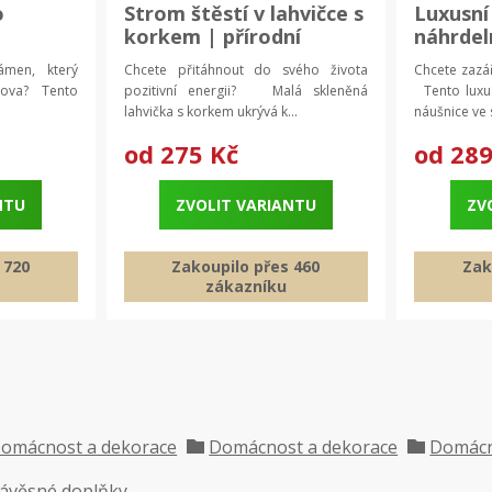
o
Strom štěstí v lahvičce s
Luxusní
korkem | přírodní
náhrdel
tal,
krystaly, dekorativní
Svatebn
ámen, který
Chcete přitáhnout do svého života
Chcete zazář
e
kámen
pro žen
omova? Tento
pozitivní energii? Malá skleněná
Tento luxus
lahvička s korkem ukrývá k...
náušnice ve s
od
275 Kč
od
289
NTU
ZVOLIT VARIANTU
ZV
 720
Zakoupilo přes 460
Zak
zákazníku
omácnost a dekorace
Domácnost a dekorace
Domácn
ávěsné doplňky