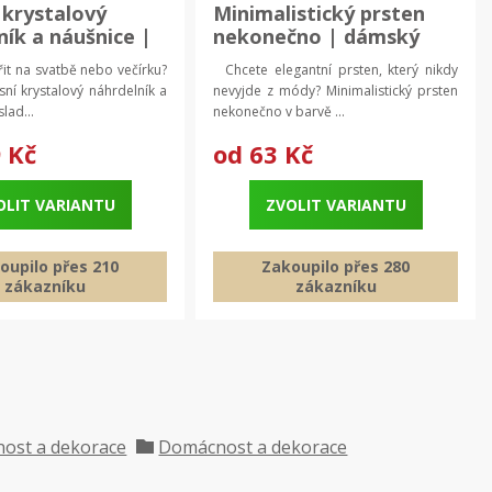
 krystalový
Minimalistický prsten
ník a náušnice |
nekonečno | dámský
í šperky, Šperky
šperk
it na svatbě nebo večírku?
Chcete elegantní prsten, který nikdy
y
ní krystalový náhrdelník a
nevyjde z módy? Minimalistický prsten
lad...
nekonečno v barvě ...
 Kč
od
63 Kč
OLIT VARIANTU
ZVOLIT VARIANTU
oupilo přes 210
Zakoupilo přes 280
zákazníku
zákazníku
ost a dekorace
Domácnost a dekorace