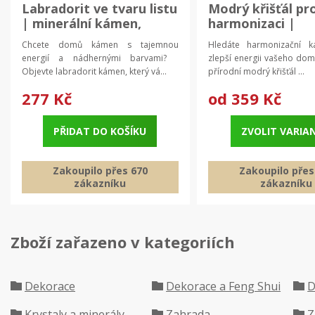
Labradorit ve tvaru listu
Modrý křišťál pr
| minerální kámen,
harmonizaci |
ezoterický kámen
energetický krys
Chcete domů kámen s tajemnou
Hledáte harmonizační k
domácí dekorac
energií a nádhernými barvami?
zlepší energii vašeho d
Objevte labradorit kámen, který vá...
přírodní modrý křišťál ...
277 Kč
od
359 Kč
PŘIDAT DO KOŠÍKU
ZVOLIT VARIA
Zakoupilo přes 670
Zakoupilo přes
zákazníku
zákazníku
Zboží zařazeno v kategoriích
Dekorace
Dekorace a Feng Shui
D
Krystaly a minerály
Zahrada
Z