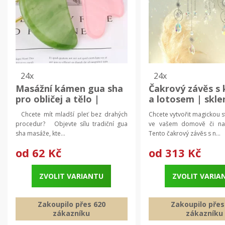
24x
24x
Masážní kámen gua sha
Čakrový závěs s 
pro obličej a tělo |
a lotosem | skl
Masážní pomůcka, péče
dekorace
Chcete mít mladší pleť bez drahých
Chcete vytvořit magickou 
o pleť
procedur? Objevte sílu tradiční gua
ve vašem domově či n
sha masáže, kte...
Tento čakrový závěs s n...
od
62 Kč
od
313 Kč
ZVOLIT VARIANTU
ZVOLIT VARIA
Zakoupilo přes 620
Zakoupilo přes
zákazníku
zákazníku