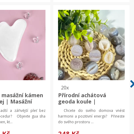
20x
a masážní kámen
Přírodní achátová
čej | Masážní
geoda koule |
, Péče o pleť
dekorativní kámen,
dší a zářivější pleť bez
Chcete do svého domova vnést
přírodní minerál
ocedur? Objevte gua sha
harmonii a pozitivní energii? Přineste
n, kt...
do svého prostoru ...
 Kč
248 Kč