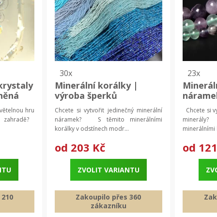
30x
23x
krystaly
Minerální korálky |
Minerál
eněná
výroba šperků
nárame
šperků
světelnou hru
Chcete si vytvořit jedinečný minerální
Chcete si vy
a zahradě?
náramek? S těmito minerálními
minerály
korálky v odstínech modr...
minerálními k
od
203 Kč
od
121
NTU
ZVOLIT VARIANTU
ZV
 210
Zakoupilo přes 360
Zak
zákazníku