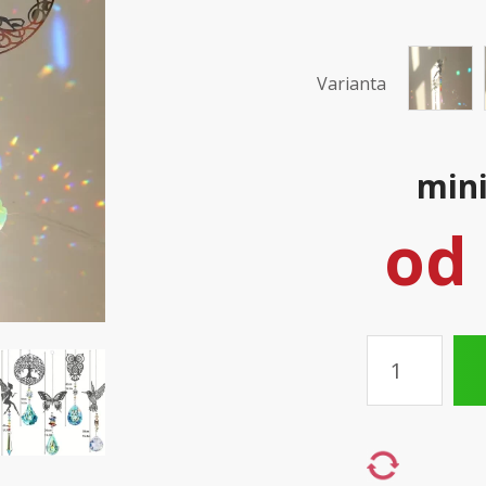
Varianta
mini
od
Množství