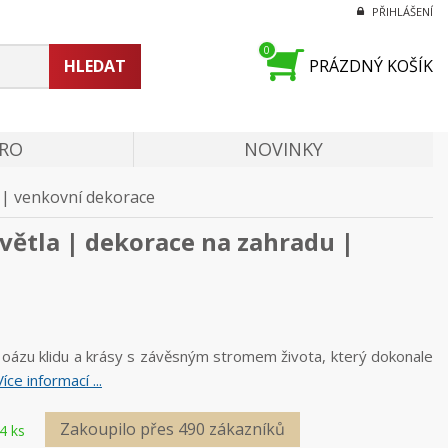
PŘIHLÁŠENÍ
0
HLEDAT
PRÁZDNÝ KOŠÍK
PRO
NOVINKY
 | venkovní dekorace
větla | dekorace na zahradu |
 oázu klidu a krásy s závěsným stromem života, který dokonale
Více informací ...
Zakoupilo přes 490 zákazníků
4 ks