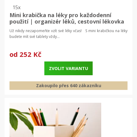
15x
Mini krabička na léky pro každodenní
použití | organizér léků, cestovní lékovka
Už nikdy nezapomeňte vzít své léky včas! S mini krabičkou na léky
budete mít své tablety vždy...
od
252 Kč
ZVOLIT VARIANTU
Zakoupilo přes 640 zákazníku