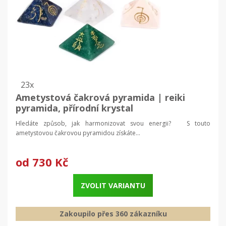
23x
Ametystová čakrová pyramida | reiki
pyramida, přírodní krystal
Hledáte způsob, jak harmonizovat svou energii? S touto
ametystovou čakrovou pyramidou získáte...
od
730 Kč
ZVOLIT VARIANTU
Zakoupilo přes 360 zákazníku