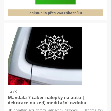
Zakoupilo přes 260 zákazníku
27x
Mandala 7 čaker nálepky na auto |
dekorace na zeď, meditační ozdoba
Jak ozvláštnit svůj domov jedinečnou dekorací? Ozdobte svůj