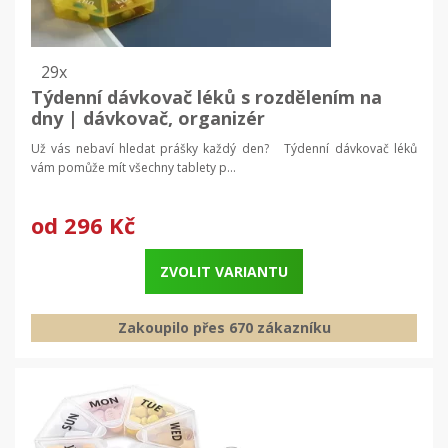
29x
Týdenní dávkovač léků s rozdělením na
dny | dávkovač, organizér
Už vás nebaví hledat prášky každý den? Týdenní dávkovač léků
vám pomůže mít všechny tablety p...
od
296 Kč
ZVOLIT VARIANTU
Zakoupilo přes 670 zákazníku