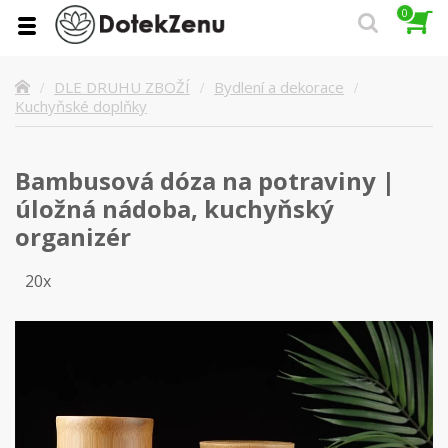
0
DLE DRUHU ZBOŽÍ
Bydlení a dekorace
Kuchyňské doplňky
Bambusová dóza na potraviny |
úložná nádoba, kuchyňský
organizér
20x