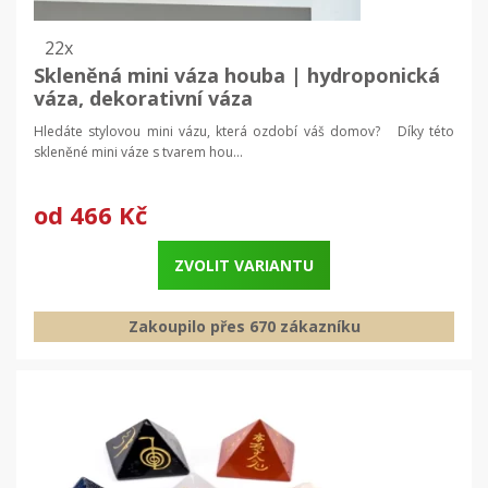
22x
Skleněná mini váza houba | hydroponická
váza, dekorativní váza
Hledáte stylovou mini vázu, která ozdobí váš domov? Díky této
skleněné mini váze s tvarem hou...
od
466 Kč
ZVOLIT VARIANTU
Zakoupilo přes 670 zákazníku