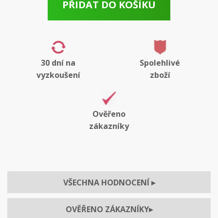
PŘIDAT DO KOŠÍKU
30 dní na
Spolehlivé
vyzkoušení
zboží
Ověřeno
zákazníky
VŠECHNA HODNOCENÍ
▸
OVĚŘENO ZÁKAZNÍKY
▸