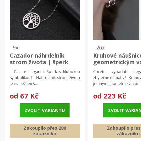
9x
26x
Cazador náhrdelník
Kruhové náušnic
strom života | šperk
geometrickým v
dámské náušnice
Chcete elegantní šperk s hlubokou
Chcete vypadat eleg
minimalistické š
symbolikou? Náhrdelník strom života
zbytečné námahy? Kruhov
je víc než jen š...
jemným geometrickým des
od
67 Kč
od
223 Kč
ZVOLIT VARIANTU
ZVOLIT VARIA
Zakoupilo přes 280
Zakoupilo přes
zákazníku
zákazníku