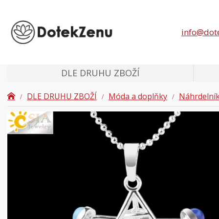
info@dot
DLE DRUHU ZBOŽÍ
DLE DRUHU ZBOŽÍ
Móda a doplňky
Náhrdelní