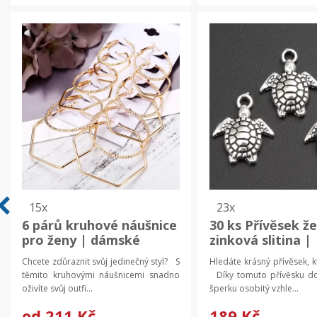
15x
23x
6 párů kruhové náušnice
30 ks Přívěsek že
pro ženy | dámské
zinková slitina |
náušnice | trendy
přívěsek náhrdel
Chcete zdůraznit svůj jedinečný styl? S
Hledáte krásný přívěsek, 
šperky
přívěsek šperk |
těmito kruhovými náušnicemi snadno
Díky tomuto přívěsku d
komponenty na 
oživíte svůj outfi...
šperku osobitý vzhle...
šperků
od
211 Kč
189 Kč