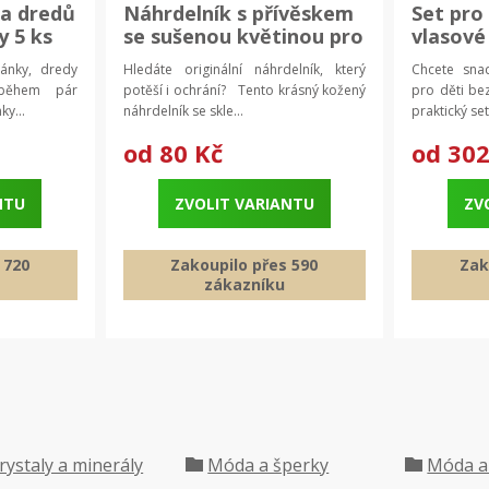
 a dredů
Náhrdelník s přívěskem
Set pro
y 5 ks
se sušenou květinou pro
vlasové
štěstí | dámský šperk,
pánky, dredy
Hledáte originální náhrdelník, který
Chcete snad
dětský náhrdelník
během pár
potěší i ochrání? Tento krásný kožený
pro děti be
ky...
náhrdelník se skle...
praktický set
od
80 Kč
od
302
NTU
ZVOLIT VARIANTU
ZV
 720
Zakoupilo přes 590
Zak
zákazníku
rystaly a minerály
Móda a šperky
Móda a