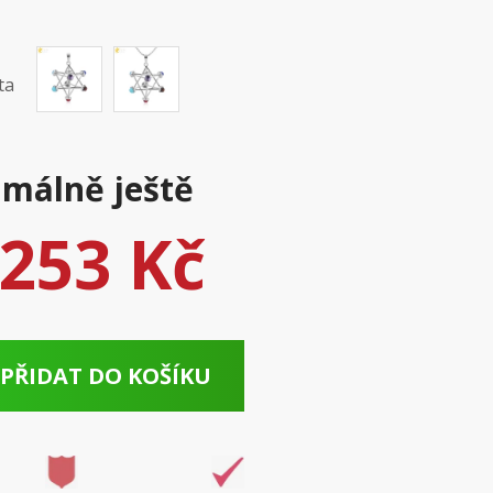
ta
málně ještě
253 Kč
PŘIDAT DO KOŠÍKU