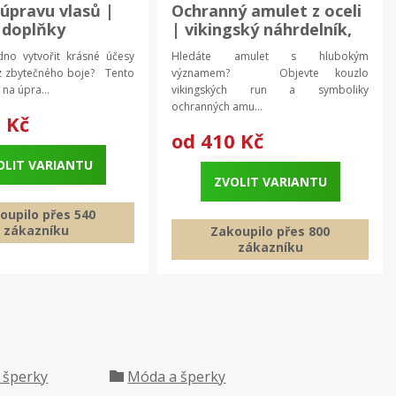
 úpravu vlasů |
Ochranný amulet z oceli
 doplňky
| vikingský náhrdelník,
runový přívěsek
no vytvořit krásné účesy
Hledáte amulet s hlubokým
z zbytečného boje? Tento
významem? Objevte kouzlo
 na úpra...
vikingských run a symboliky
ochranných amu...
 Kč
od
410 Kč
OLIT VARIANTU
ZVOLIT VARIANTU
oupilo přes 540
zákazníku
Zakoupilo přes 800
zákazníku
 šperky
Móda a šperky