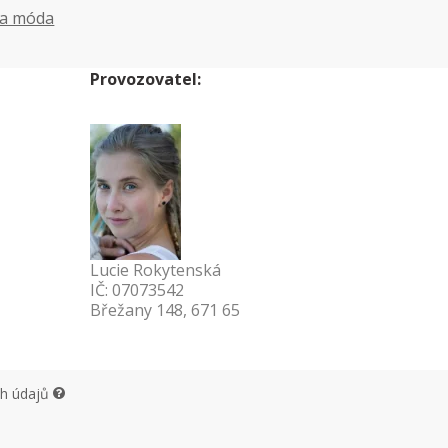
 a móda
Provozovatel:
Lucie Rokytenská
IČ: 07073542
Břežany 148, 671 65
ch údajů