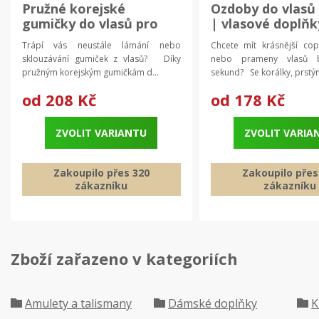
Pružné korejské
Ozdoby do vlasů
gumičky do vlasů pro
| vlasové doplňk
ženy | vlasové doplňky
Trápí vás neustále lámání nebo
Chcete mít krásnější co
20 ks
sklouzávání gumiček z vlasů? Díky
nebo prameny vlasů 
pružným korejským gumičkám d...
sekund? Se korálky, prstýn
od
208 Kč
od
178 Kč
ZVOLIT VARIANTU
ZVOLIT VARIA
Zakoupilo přes 320
Zakoupilo přes
zákazníku
zákazníku
Zboží zařazeno v kategoriích
Amulety a talismany
Dámské doplňky
K