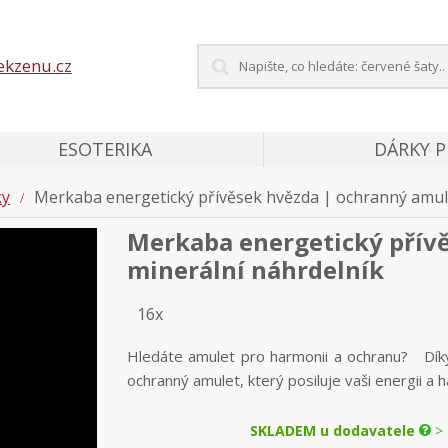
ekzenu.cz
ESOTERIKA
DÁRKY 
ky
Merkaba energetický přívěsek hvězda | ochranný amule
Merkaba energetický přív
minerální náhrdelník
16x
Hledáte amulet pro harmonii a ochranu? Díky
ochranný amulet, který posiluje vaši energii a 
SKLADEM u dodavatele
> 