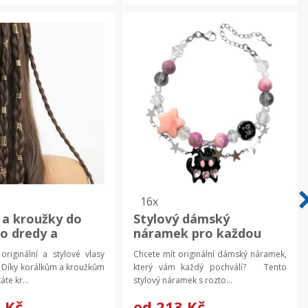
16x
 a kroužky do
Stylový dámský
ro dredy a
náramek pro každou
 | ozdoby,
párty | šperky
originální a stylové vlasy
Chcete mít originální dámský náramek,
 do vlasů 40 ks
Díky korálkům a kroužkům
který vám každý pochválí? Tento
áte kr...
stylový náramek s rozto...
 Kč
od
213 Kč