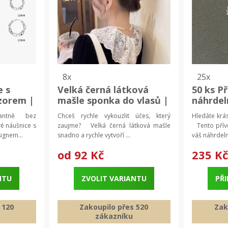
8x
25x
e s
Velká černá látková
50 ks P
zorem |
mašle sponka do vlasů |
náhrdel
,
spona do vlasů, ozdoba
šperk p
antně bez
Chceš rychle vykouzlit účes, který
Hledáte krás
perky
do vlasů
na řetí
é náušnice s
zaujme? Velká černá látková mašle
Tento přívě
ignem...
snadno a rychle vytvoří ...
váš náhrdelní
od
92 Kč
235 K
NTU
ZVOLIT VARIANTU
PŘI
 120
Zakoupilo přes 520
Zak
zákazníku