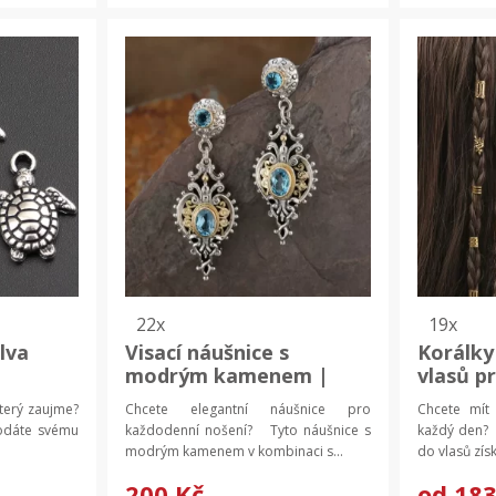
22x
19x
lva
Visací náušnice s
Korálky
modrým kamenem |
vlasů p
ník,
náušnice elegantní
copánky
který zaujme?
Chcete elegantní náušnice pro
Chcete mít 
doplňky
odáte svému
každodenní nošení? Tyto náušnice s
každý den? 
výrobu
modrým kamenem v kombinaci s...
do vlasů získ
200 Kč
od
183