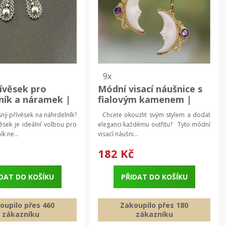
9x
řívěsek pro
Módní visací náušnice s
ník a náramek |
fialovým kamenem |
řívěsek, doplněk
Luxusní šperk 2 ks
ný přívěsek na náhrdelník?
Chcete okouzlit svým stylem a dodat
zek
sek je ideální volbou pro
eleganci každému outfitu? Tyto módní
k ne...
visací náušni...
č
182 Kč
DAT DO KOŠÍKU
PŘIDAT DO KOŠÍKU
oupilo přes 460
Zakoupilo přes 180
zákazníku
zákazníku