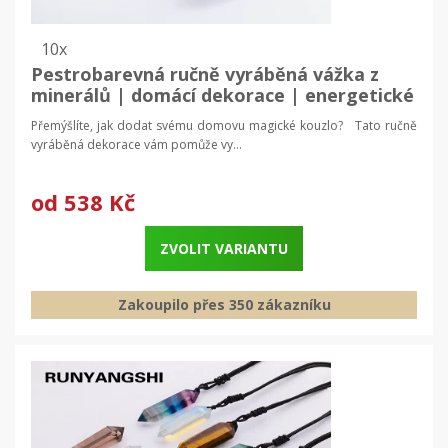
10x
Pestrobarevná ručně vyráběná vážka z
minerálů | domácí dekorace | energetické
minerály
Přemýšlíte, jak dodat svému domovu magické kouzlo? Tato ručně
vyráběná dekorace vám pomůže vy...
od
538 Kč
ZVOLIT VARIANTU
Zakoupilo přes 350 zákazníku