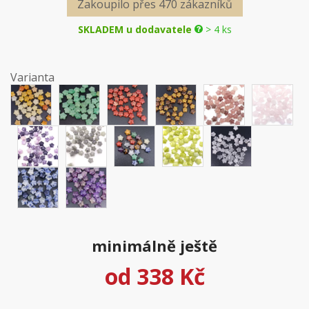
Zakoupilo přes 470 zákazníků
SKLADEM u dodavatele
> 4 ks
Varianta
minimálně ještě
od
338 Kč