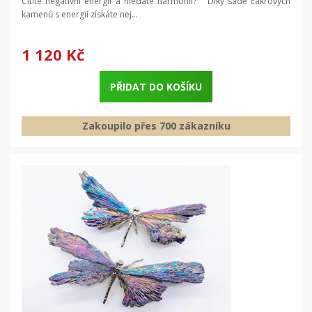
Cítíte negativní energii a hledáte harmonii? Díky sadě čakrových
kamenů s energií získáte nej...
1 120 Kč
PŘIDAT DO KOŠÍKU
Zakoupilo přes 700 zákazníku