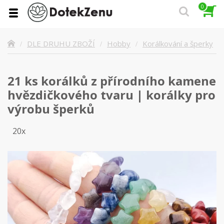
0
Korálkování a šperky
DLE DRUHU ZBOŽÍ
Hobby
21 ks korálků z přírodního kamene
hvězdičkového tvaru | korálky pro
výrobu šperků
20x