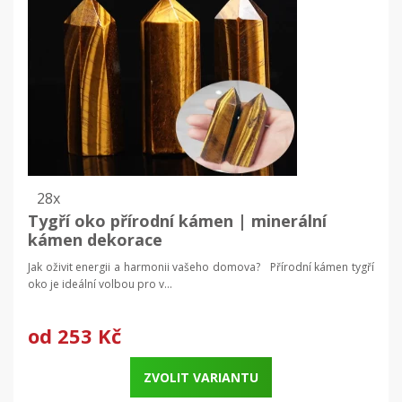
28x
Tygří oko přírodní kámen | minerální
kámen dekorace
Jak oživit energii a harmonii vašeho domova? Přírodní kámen tygří
oko je ideální volbou pro v...
od
253 Kč
ZVOLIT VARIANTU