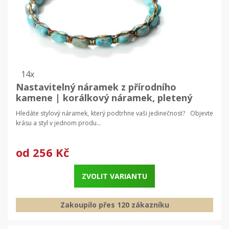
14x
Nastavitelný náramek z přírodního
kamene | korálkový náramek, pletený
náramek
Hledáte stylový náramek, který podtrhne vaši jedinečnost? Objevte
krásu a styl v jednom produ...
od
256 Kč
ZVOLIT VARIANTU
Zakoupilo přes 120 zákazníku