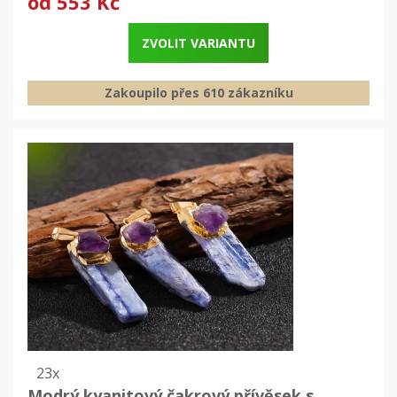
od
553 Kč
ZVOLIT VARIANTU
Zakoupilo přes 610 zákazníku
23x
Modrý kyanitový čakrový přívěsek s